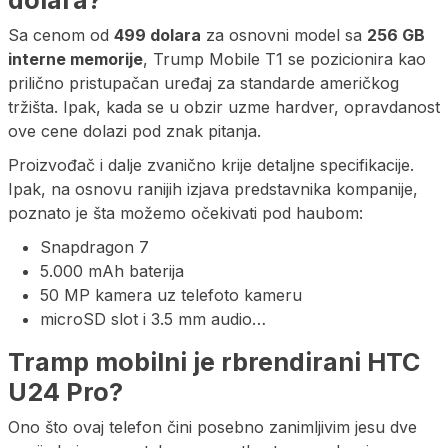
Sa cenom od
499 dolara
za osnovni model sa
256 GB
interne memorije
, Trump Mobile T1 se pozicionira kao
prilično pristupačan uređaj za standarde američkog
tržišta. Ipak, kada se u obzir uzme hardver, opravdanost
ove cene dolazi pod znak pitanja.
Proizvođač i dalje zvanično krije detaljne specifikacije.
Ipak, na osnovu ranijih izjava predstavnika kompanije,
poznato je šta možemo očekivati pod haubom:
Snapdragon 7
5.000 mAh baterija
50 MP kamera uz telefoto kameru
microSD slot i 3.5 mm audio…
Tramp mobilni je rbrendirani HTC
U24 Pro?
Ono što ovaj telefon čini posebno zanimljivim jesu dve