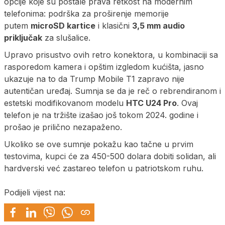
opcije koje su postale prava retkost na modernim
telefonima: podrška za proširenje memorije
putem
microSD kartice
i klasični
3,5 mm audio
priključak
za slušalice.
Upravo prisustvo ovih retro konektora, u kombinaciji sa
rasporedom kamera i opštim izgledom kućišta, jasno
ukazuje na to da Trump Mobile T1 zapravo nije
autentičan uređaj. Sumnja se da je reč o rebrendiranom i
estetski modifikovanom modelu
HTC U24 Pro
. Ovaj
telefon je na tržište izašao još tokom 2024. godine i
prošao je prilično nezapaženo.
Ukoliko se ove sumnje pokažu kao tačne u prvim
testovima, kupci će za 450-500 dolara dobiti solidan, ali
hardverski već zastareo telefon u patriotskom ruhu.
Podijeli vijest na: