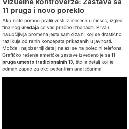
Vizuelne kontroverze: Zastava sa
11 pruga i novo poreklo
Ako niste pomno pratili vesti iz meseca u mesec, izgled
finalnog
uređaja
će vas prilično iznenaditi. Prva i
najuočljivija promena jeste sam dizajn, koji se drastično
razlikuje od ranih koncepata prikazanih u javnosti.
Možda i najbizarniji detalj nalazi se na poleđini telefona.
Grafičko rešenje američke zastave izvedeno je sa
11
pruga umesto tradicionalnih 13
, što je detalj koji je
odmah zapao za oko pedantnim analitičarima.