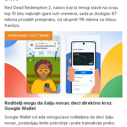
Red Dead Redemption 2, naslov koji bi mnogi stavili na svoju
top 10 listu najboljih igara svih vremena, sada je dostigao 87
miliona prodatih primjeraka, od ukupnih 116 miliona za čitavu
franšizu
HARDWARE I SOFTWARE
Roditelji mogu da šalju novac deci direktno kroz
Google Wallet
Google Wallet od ada omogućava roditeljima da deci šalju
novac, postavljaju limite potrošnje i prate transakcije preko