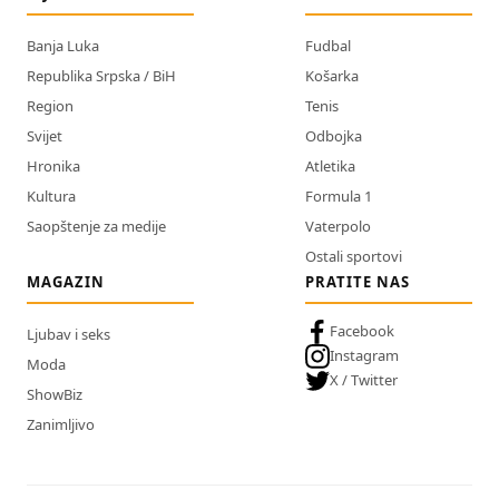
Banja Luka
Fudbal
Republika Srpska / BiH
Košarka
Region
Tenis
Svijet
Odbojka
Hronika
Atletika
Kultura
Formula 1
Saopštenje za medije
Vaterpolo
Ostali sportovi
MAGAZIN
PRATITE NAS
Facebook
Ljubav i seks
Instagram
Moda
X / Twitter
ShowBiz
Zanimljivo