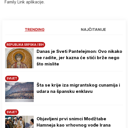
Family Link aplikacije.
TRENDING
NAJČITANIJE
REPUBLIKA SRPSKA / BIH
Danas je Sveti Pantelejmon: Ovo nikako
ne radite, jer kazna će stići brže nego
što mislite
SVIJET
Šta se krije iza migrantskog cunamija i
udara na špansku enklavu
SVIJET
Objavljeni prvi snimci Modžtabe
Hamneja kao vrhovnog vođe Irana