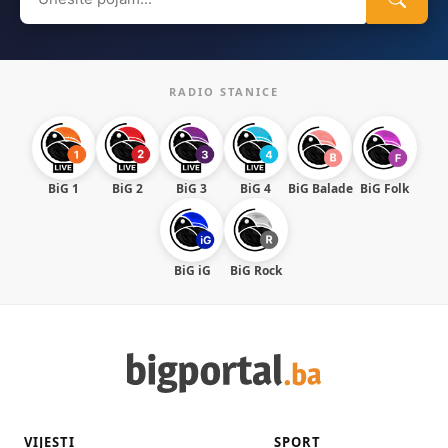
for:
RADIO STANICE
BiG 1
BiG 2
BiG 3
BiG 4
BiG Balade
BiG Folk
BiG iG
BiG Rock
VIJESTI
SPORT