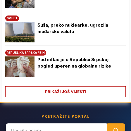
SVIJET
Suša, preko nuklearke, ugrozila
mađarsku valutu
REPUBLIKA SRPSKA / BIH
Pad inflacije u Republici Srpskoj,
pogled uperen na globalne rizike
PRIKAŽI JOŠ VIJESTI
PRETRAŽITE PORTAL
Search