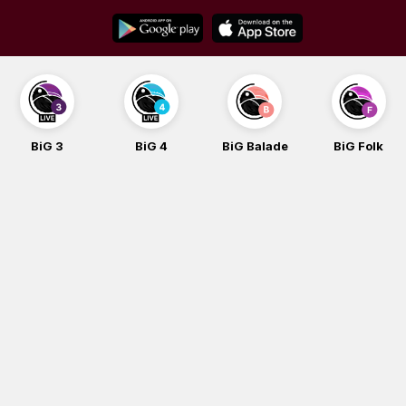
Skip
to
content
BiG 4
BiG Balade
BiG Folk
BiG iG