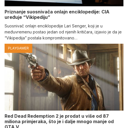
Priznanje suosnivača onlajn enciklopedije: CIA
uređuje “Vikipediju”
Suosnivač onlajn enciklopedije Lari Senger, koji je u
međuvremenu postao jedan od njenih kritičara, izjavio je da je
“Vikipedija” postala kompromitovano…
PLAYGAMER
Red Dead Redemption 2 je prodat u više od 87
miliona primjeraka, što je i dalje mnogo manje od
GTA V