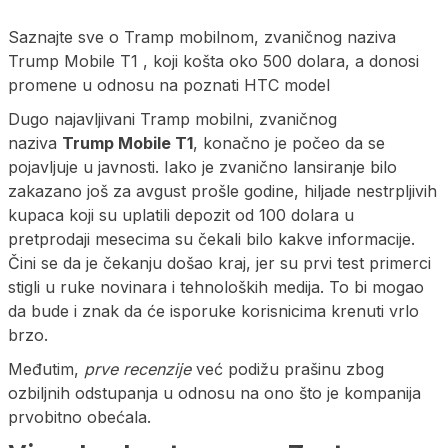
Saznajte sve o Tramp mobilnom, zvaničnog naziva
Trump Mobile T1 , koji košta oko 500 dolara, a donosi
promene u odnosu na poznati HTC model
Dugo najavljivani Tramp mobilni, zvaničnog
naziva
Trump Mobile T1
, konačno je počeo da se
pojavljuje u javnosti. Iako je zvanično lansiranje bilo
zakazano još za avgust prošle godine, hiljade nestrpljivih
kupaca koji su uplatili depozit od 100 dolara u
pretprodaji mesecima su čekali bilo kakve informacije.
Čini se da je čekanju došao kraj, jer su prvi test primerci
stigli u ruke novinara i tehnoloških medija. To bi mogao
da bude i znak da će isporuke korisnicima krenuti vrlo
brzo.
Međutim,
prve recenzije
već podižu prašinu zbog
ozbiljnih odstupanja u odnosu na ono što je kompanija
prvobitno obećala.