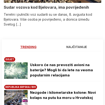
Sudar vozova kod Bjelovara, ima povrijeđenih
Teretni i putnički voz sudarili su se danas, 8. avgusta kod
Bjelovara. Više osoba je povrijeđeno, a dionica između
Svetog […]
TRENDING
NAJČITANIJE
SVIJET
Uskoro će nas prevoziti avioni na
baterije? Mogli bi da lete na veoma
popularnim relacijama
REPUBLIKA SRPSKA / BIH
Nezgode i kilometarske kolone: Novi
kolaps na putu ka moru u Hrvatskoj