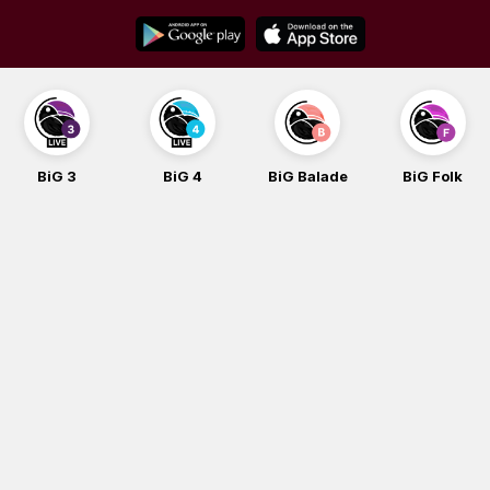
Skip
to
content
BiG 3
BiG 4
BiG Balade
BiG Folk