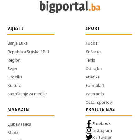
VIJESTI
SPORT
Banja Luka
Fudbal
Republika Srpska / BiH
Košarka
Region
Tenis
Svijet
Odbojka
Hronika
Atletika
Kultura
Formula 1
Saopštenje za medije
Vaterpolo
Ostali sportovi
MAGAZIN
PRATITE NAS
Facebook
Ljubav i seks
Instagram
Moda
X / Twitter