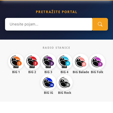
PRETRAŽITE PORTAL
Search
for:
RADIO STANICE
BiG 1
BiG 2
BiG 3
BiG 4
BiG Balade
BiG Folk
BiG iG
BiG Rock