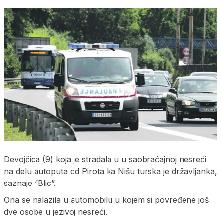
Devojčica (9) koja je stradala u u saobraćajnoj nesreći
na delu autoputa od Pirota ka Nišu turska je državljanka,
saznaje “Blic”.
Ona se nalazila u automobilu u kojem si povređene još
dve osobe u jezivoj nesreći.