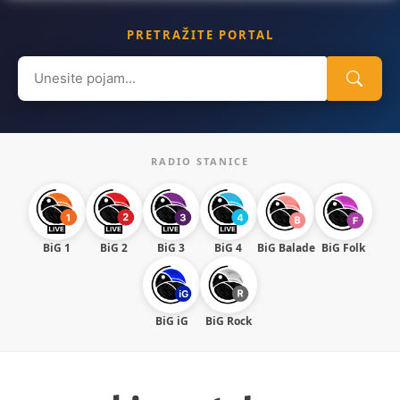
PRETRAŽITE PORTAL
Search
for:
RADIO STANICE
BiG 1
BiG 2
BiG 3
BiG 4
BiG Balade
BiG Folk
BiG iG
BiG Rock