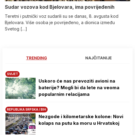
Sudar vozova kod Bjelovara, ima povrijeđenih
Teretni i putnički voz sudarili su se danas, 8. avgusta kod
Bjelovara. Više osoba je povrijeđeno, a dionica između
Svetog […]
TRENDING
NAJČITANIJE
SVIJET
Uskoro će nas prevoziti avioni na
baterije? Mogli bi da lete na veoma
popularnim relacijama
REPUBLIKA SRPSKA / BIH
Nezgode i kilometarske kolone: Novi
kolaps na putu ka moru u Hrvatskoj