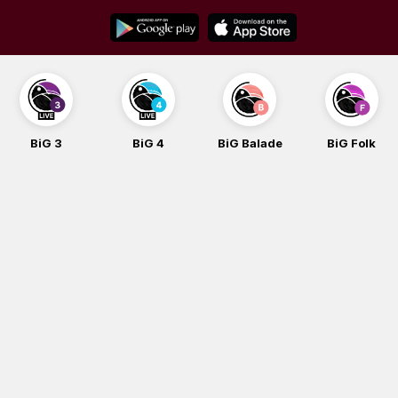
Skip
to
content
BiG 3
BiG 4
BiG Balade
BiG Folk