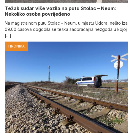
Težak sudar više vozila na putu Stolac – Neum:
Nekoliko osoba povrijeđeno
Na magistralnom putu Stolac – Neum, u mjestu Udora, nešto iza
09.00 časova dogodila se teška saobraćajna nezgoda u kojoj
[…]
HRONIKA