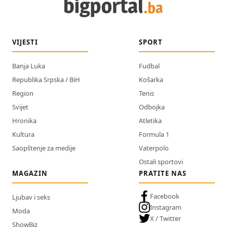
VIJESTI
SPORT
Banja Luka
Fudbal
Republika Srpska / BiH
Košarka
Region
Tenis
Svijet
Odbojka
Hronika
Atletika
Kultura
Formula 1
Saopštenje za medije
Vaterpolo
Ostali sportovi
MAGAZIN
PRATITE NAS
Facebook
Ljubav i seks
Instagram
Moda
X / Twitter
ShowBiz