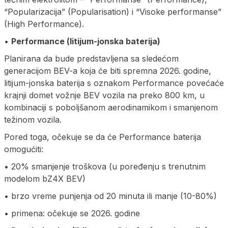
“Popularizacija” (Popularisation) i “Visoke performanse”
(High Performance).
•
Performance (litijum-jonska baterija)
Planirana da bude predstavljena sa sledećom
generacijom BEV-a koja će biti spremna 2026. godine,
litijum-jonska baterija s oznakom Performance povećaće
krajnji domet vožnje BEV vozila na preko 800 km, u
kombinaciji s poboljšanom aerodinamikom i smanjenom
težinom vozila.
Pored toga, očekuje se da će Performance baterija
omogućiti:
• 20% smanjenje troškova (u poređenju s trenutnim
modelom bZ4X BEV)
• brzo vreme punjenja od 20 minuta ili manje (10-80%)
• primena: očekuje se 2026. godine