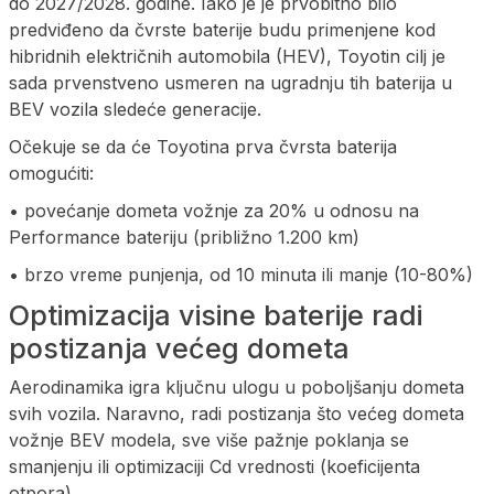
do 2027/2028. godine. Iako je je prvobitno bilo
predviđeno da čvrste baterije budu primenjene kod
hibridnih električnih automobila (HEV), Toyotin cilj je
sada prvenstveno usmeren na ugradnju tih baterija u
BEV vozila sledeće generacije.
Očekuje se da će Toyotina prva čvrsta baterija
omogućiti:
• povećanje dometa vožnje za 20% u odnosu na
Performance bateriju (približno 1.200 km)
• brzo vreme punjenja, od 10 minuta ili manje (10-80%)
Optimizacija visine baterije radi
postizanja većeg dometa
Aerodinamika igra ključnu ulogu u poboljšanju dometa
svih vozila. Naravno, radi postizanja što većeg dometa
vožnje BEV modela, sve više pažnje poklanja se
smanjenju ili optimizaciji Cd vrednosti (koeficijenta
otpora).