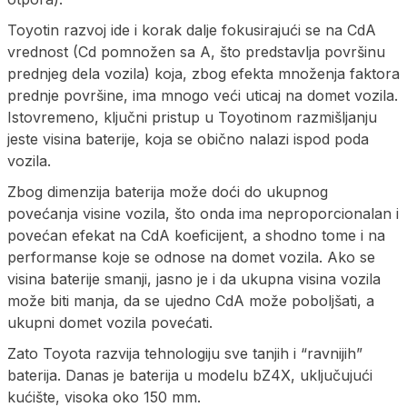
Toyotin razvoj ide i korak dalje fokusirajući se na CdA
vrednost (Cd pomnožen sa A, što predstavlja površinu
prednjeg dela vozila) koja, zbog efekta množenja faktora
prednje površine, ima mnogo veći uticaj na domet vozila.
Istovremeno, ključni pristup u Toyotinom razmišljanju
jeste visina baterije, koja se obično nalazi ispod poda
vozila.
Zbog dimenzija baterija može doći do ukupnog
povećanja visine vozila, što onda ima neproporcionalan i
povećan efekat na CdA koeficijent, a shodno tome i na
performanse koje se odnose na domet vozila. Ako se
visina baterije smanji, jasno je i da ukupna visina vozila
može biti manja, da se ujedno CdA može poboljšati, a
ukupni domet vozila povećati.
Zato Toyota razvija tehnologiju sve tanjih i “ravnijih”
baterija. Danas je baterija u modelu bZ4X, uključujući
kućište, visoka oko 150 mm.