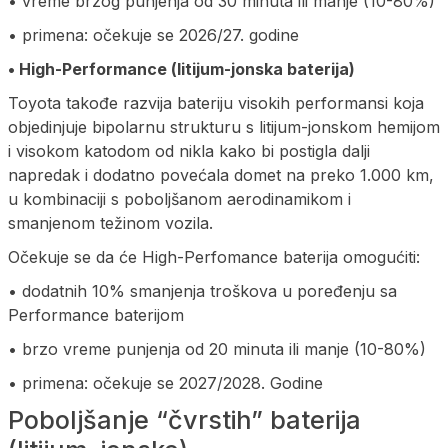
• vreme brzog punjenja od 30 minuta ili manje (10-80%)
• primena: očekuje se 2026/27. godine
• High-Performance (litijum-jonska baterija)
Toyota takođe razvija bateriju visokih performansi koja
objedinjuje bipolarnu strukturu s litijum-jonskom hemijom
i visokom katodom od nikla kako bi postigla dalji
napredak i dodatno povećala domet na preko 1.000 km,
u kombinaciji s poboljšanom aerodinamikom i
smanjenom težinom vozila.
Očekuje se da će High-Perfomance baterija omogućiti:
• dodatnih 10% smanjenja troškova u poređenju sa
Performance baterijom
• brzo vreme punjenja od 20 minuta ili manje (10-80%)
• primena: očekuje se 2027/2028. Godine
Poboljšanje “čvrstih” baterija