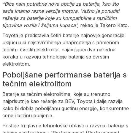
“Biće nam potrebne nove opcije za baterije, kao što
sada imamo razne verzije motora. Važno je ponuditi
rešenja za baterije koje su kompatibilne s različitim
tipovima vozila i željama kupaca”,
rekao je Takero Kato.
Toyota je predstavila četiri baterije najnovije generacije,
uključujući najsavremenija unapređenja s primenom
tečnih i čvrstih elektrolita, najavljujući dva naredna
koraka u razvoju tehnologije baterija sa čvrstim
elektrolitom.
Poboljšane performanse baterija s
tečnim elektrolitom
Baterije sa tečnim elektrolitima, koje su trenutno
najprisutnije kao rešenje za BEV, Toyota i dalje razvija
kako bi dobila poboljšanu gustinu energije, konkurentne
cene i brzinu punjenja.
Postoje tri glavne tehnološke oblasti u razvoju baterija s
tečnim elektrolitom – “Performanse” (Performance),