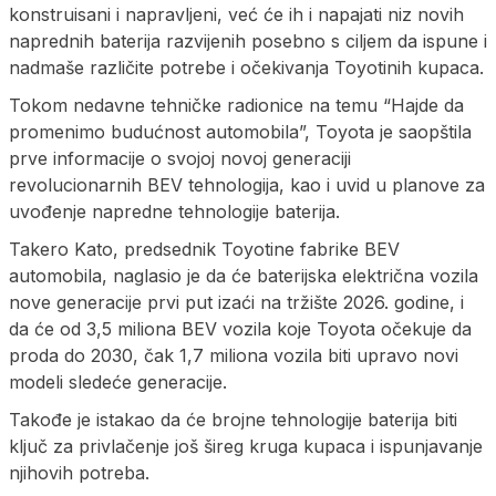
konstruisani i napravljeni, već će ih i napajati niz novih
naprednih baterija razvijenih posebno s ciljem da ispune i
nadmaše različite potrebe i očekivanja Toyotinih kupaca.
Tokom nedavne tehničke radionice na temu “Hajde da
promenimo budućnost automobila”, Toyota je saopštila
prve informacije o svojoj novoj generaciji
revolucionarnih BEV tehnologija, kao i uvid u planove za
uvođenje napredne tehnologije baterija.
Takero Kato, predsednik Toyotine fabrike BEV
automobila, naglasio je da će baterijska električna vozila
nove generacije prvi put izaći na tržište 2026. godine, i
da će od 3,5 miliona BEV vozila koje Toyota očekuje da
proda do 2030, čak 1,7 miliona vozila biti upravo novi
modeli sledeće generacije.
Takođe je istakao da će brojne tehnologije baterija biti
ključ za privlačenje još šireg kruga kupaca i ispunjavanje
njihovih potreba.