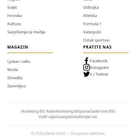
Svijet
Odbojka
Hronika
Atletika
Kultura
Formula 1
Saopštenje za medije
Vaterpolo
Ostali sportovi
MAGAZIN
PRATITE NAS
Facebook
Ljubav i seks
Instagram
Moda
X / Twitter
ShowBiz
Zanimljivo
Marketing BIG Radio
Marketing BIGportal.ba
Mi smo BIG
Vodič oglašavanja
Kontaktirajte nas
© 2026 Jelena Tomić — Sva prava zadržana.