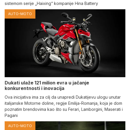
sistemom serije „Haixing“ kompanije Hina Battery
AUTO-MOTO
Dukati ulaže 121 milion evra u jačanje
konkurentnosti i inovacija
Ova inicijativa ima za cilj da unapredi Dukatijevu ulogu unutar
italijanske Motorne doline, regije Emilija-Romanja, koja je dom
poznatim brendovima kao što su Ferari, Lamborgini, Maserati i
Pagani
AUTO-MOTO