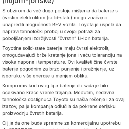
(litijum-jonske)
S obzirom da već dugo postoje mišljenja da baterije s
čvrstim elektrolitom (solid-state) mogu značajno
unaprediti mogućnosti BEV vozila, Toyota je uspela da
napravi tehnološki proboj u svojoj potrazi za
poboljšanjem izdržljivosti “čvrstih” Li-Ion baterija.
Toyotine solid-state baterije imaju čvrsti elektrolit,
omogućavajući brže kretanje jona i veću toleranciju na
visoke napone i temperature. Ovi kvaliteti čine čvrste
baterije pogodnim za brzo punjenje i pražnjenje, uz
isporuku više energije u manjem obliku.
Kompromis kod ovog tipa baterije do sada je bilo
očekivano kraće vreme trajanja. Međutim, nedavna
tehnološka dostignuća Toyote su našla rešenje i za ovaj
izazov, pa je kompanija odlučila da pokrene serijsku
proizvodnju čvrstih baterija.
Cilj je da one bude spremne za komercijalnu upotrebu