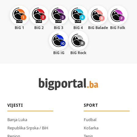
BiG 1
BiG 2
BiG 3
BiG 4
BiG Balade
BiG Folk
BiG iG
BiG Rock
VIJESTI
SPORT
Banja Luka
Fudbal
Republika Srpska / BiH
Košarka
Region
Tenis