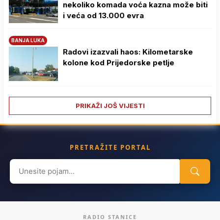
nekoliko komada voća kazna može biti
i veća od 13.000 evra
BANJA LUKA
Radovi izazvali haos: Kilometarske
kolone kod Prijedorske petlje
PRIKAŽI JOŠ VIJESTI
PRETRAŽITE PORTAL
Search
for:
RADIO STANICE