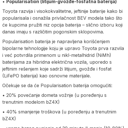
•
Popularisation (litijum-gvožđe-fosfatna baterija)
Toyota razvija i visokokvalitetne, jeftinije baterije kako bi
popularisala i osnažila privlačnost BEV modela tako što
će kupcima pružiti niz opcija baterija – slično izboru koji
danas imaju s različitim pogonskim sklopovima.
Popularisation baterija je napravljena korišćenjem
bipolarne tehnologije koju je upravo Toyota prva razvila
i već potvrdila primenom u nikl-metalhidrid (NiMh)
baterijama za hibridna električna vozila, uporedo s
jeftinim rešenjem koje sadrži litijum, gvožđe i fosfat
(LiFePO baterija) kao osnovne materijale.
Očekuje se da će Popularisation baterija omogućiti:
• 20% povećanje dometa vožnje (u poređenju s
trenutnim modelom bZ4X)
• 40% smanjenje troškova (u poređenju a trenutnim
bZ4X)