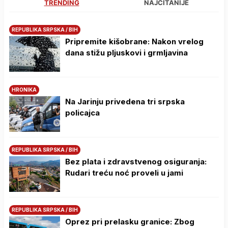
TRENDING
NAJČITANIJE
REPUBLIKA SRPSKA / BIH
Pripremite kišobrane: Nakon vrelog
dana stižu pljuskovi i grmljavina
HRONIKA
Na Јarinju privedena tri srpska
policajca
REPUBLIKA SRPSKA / BIH
Bez plata i zdravstvenog osiguranja:
Rudari treću noć proveli u jami
REPUBLIKA SRPSKA / BIH
Oprez pri prelasku granice: Zbog