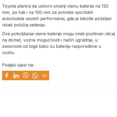
Toyota planira da uskoro smanji visinu baterije na 120
mm, pa čak i na 100 mm za potrebe sportskih
automobila visokih performansi, gde je takođe poželjan
nizak položaj sedenja.
Ova poboljšanja visine baterije mogu imati pozitivan uticaj
na domet, vozne mogućnosti i način ugradnje, u
zavisnosti od toga kako su baterije raspoređene u
vozilu.
Podijeli vijest na: