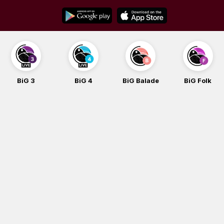
Skip
to
content
BiG 4
BiG Balade
BiG Folk
BiG iG