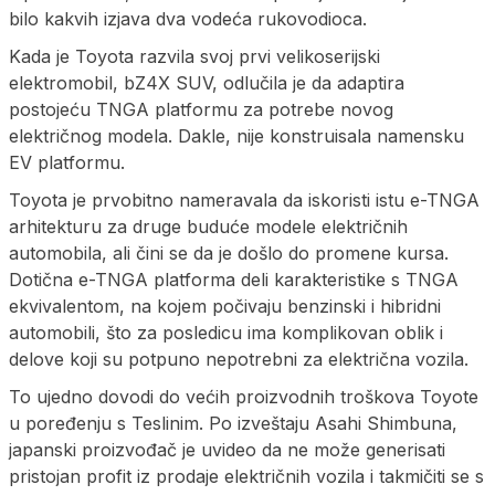
bilo kakvih izjava dva vodeća rukovodioca.
Kada je Toyota razvila svoj prvi velikoserijski
elektromobil, bZ4X SUV, odlučila je da adaptira
postojeću TNGA platformu za potrebe novog
električnog modela. Dakle, nije konstruisala namensku
EV platformu.
Toyota je prvobitno nameravala da iskoristi istu e-TNGA
arhitekturu za druge buduće modele električnih
automobila, ali čini se da je došlo do promene kursa.
Dotična e-TNGA platforma deli karakteristike s TNGA
ekvivalentom, na kojem počivaju benzinski i hibridni
automobili, što za posledicu ima komplikovan oblik i
delove koji su potpuno nepotrebni za električna vozila.
To ujedno dovodi do većih proizvodnih troškova Toyote
u poređenju s Teslinim. Po izveštaju Asahi Shimbuna,
japanski proizvođač je uvideo da ne može generisati
pristojan profit iz prodaje električnih vozila i takmičiti se s