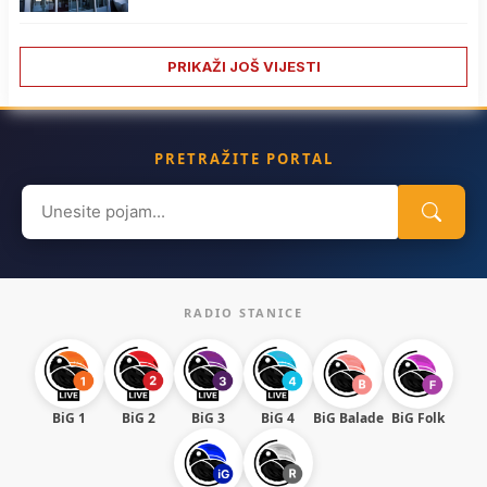
PRIKAŽI JOŠ VIJESTI
PRETRAŽITE PORTAL
Search
for:
RADIO STANICE
BiG 1
BiG 2
BiG 3
BiG 4
BiG Balade
BiG Folk