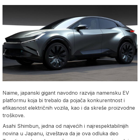
Naime, japanski gigant navodno razvija namensku EV
platformu koja bi trebalo da pojača konkurentnost i
efikasnost električnih vozila, kao i da skreše proizvodne
troškove.
Asahi Shimbun, jedna od najvećih i najrespektabilnijih
novina u Japanu, izveštava da je ova odluka deo