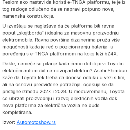
Teslom ako nastavi da koristi e-TNGA platformu, te je iz
tog razloga odlučeno da se napravi potpuno nova,
namenska konstrukcija.
U izveštaju se naglašava da će platforma biti ravna
poput „skejtborda“ i idealna za masovnu proizvodnju
elektromobila. Ravna površina dizajnerima pruža više
mogućnosti kada je reč o pozicioniranju baterija, u
poređenju s e-TNGA platformom na kojoj leži bZ4X.
Dakle, nameće se pitanje kada ćemo dobiti prvi Toyotin
električni automobil na novoj arhitekturi? Asahi Shimbun
kaže da Toyota tek treba da donese odluku u vezi s tim,
ali na osnovu predviđene potražnje, očekuje se da
pristigne između 2027. i 2028. U međuvremenu, Toyota
će ubrzati proizvodnju i razvoj električnih vozila dok
nova platforma za električna vozila ne bude
kompletirana.
Izvor:
Automotoshow.rs