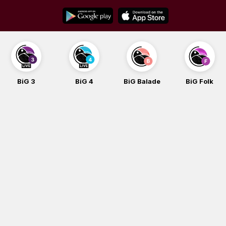
Skip
to
content
BiG 3
BiG 4
BiG Balade
BiG Folk