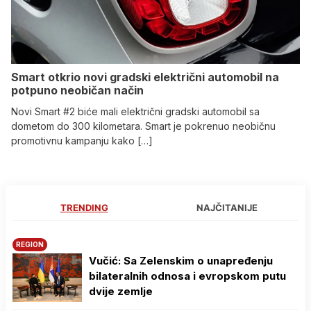
Smart otkrio novi gradski električni automobil na
potpuno neobičan način
Novi Smart #2 biće mali električni gradski automobil sa
dometom do 300 kilometara. Smart je pokrenuo neobičnu
promotivnu kampanju kako […]
TRENDING
NAJČITANIJE
REGION
Vučić: Sa Zelenskim o unapređenju
bilateralnih odnosa i evropskom putu
dvije zemlje