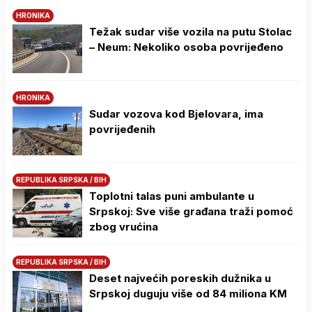
HRONIKA
Težak sudar više vozila na putu Stolac
– Neum: Nekoliko osoba povrijeđeno
HRONIKA
Sudar vozova kod Bjelovara, ima
povrijeđenih
REPUBLIKA SRPSKA / BIH
Toplotni talas puni ambulante u
Srpskoj: Sve više građana traži pomoć
zbog vrućina
REPUBLIKA SRPSKA / BIH
Deset najvećih poreskih dužnika u
Srpskoj duguju više od 84 miliona KM