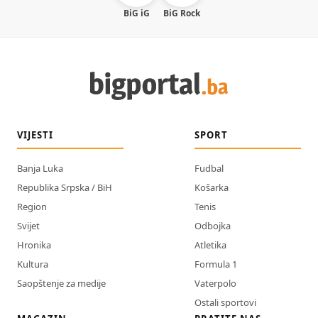
BiG iG
BiG Rock
VIJESTI
SPORT
Banja Luka
Fudbal
Republika Srpska / BiH
Košarka
Region
Tenis
Svijet
Odbojka
Hronika
Atletika
Kultura
Formula 1
Saopštenje za medije
Vaterpolo
Ostali sportovi