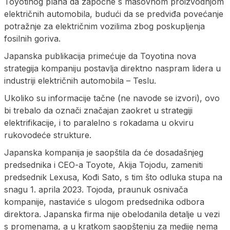
Toyotinog plana da započne s masovnom proizvodnjom
električnih automobila, budući da se predviđa povećanje
potražnje za električnim vozilima zbog poskupljenja
fosilnih goriva.
Japanska publikacija primećuje da Toyotina nova
strategija kompaniju postavlja direktno naspram lidera u
industriji električnih automobila – Teslu.
Ukoliko su informacije tačne (ne navode se izvori), ovo
bi trebalo da označi značajan zaokret u strategiji
elektrifikacije, i to paralelno s rokadama u okviru
rukovodeće strukture.
Japanska kompanija je saopštila da će dosadašnjeg
predsednika i CEO-a Toyote, Akija Tojodu, zameniti
predsednik Lexusa, Kođi Sato, s tim što odluka stupa na
snagu 1. aprila 2023. Tojoda, praunuk osnivača
kompanije, nastaviće s ulogom predsednika odbora
direktora. Japanska firma nije obelodanila detalje u vezi
s promenama, a u kratkom saopštenju za medije nema