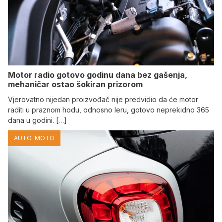
Motor radio gotovo godinu dana bez gašenja,
mehaničar ostao šokiran prizorom
Vjerovatno nijedan proizvođač nije predvidio da će motor
raditi u praznom hodu, odnosno leru, gotovo neprekidno 365
dana u godini. […]
AUTO-MOTO