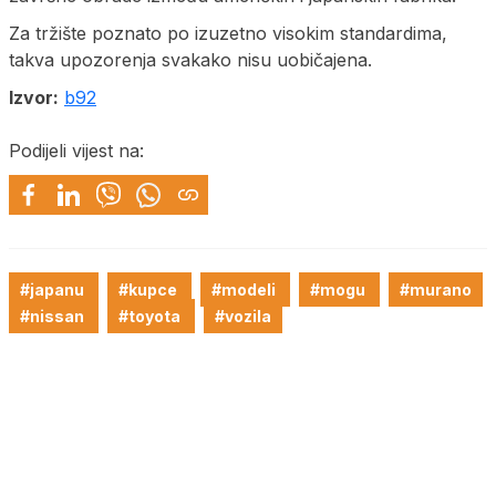
Za tržište poznato po izuzetno visokim standardima,
takva upozorenja svakako nisu uobičajena.
Izvor:
b92
Podijeli vijest na:
#japanu
#kupce
#modeli
#mogu
#murano
#nissan
#toyota
#vozila