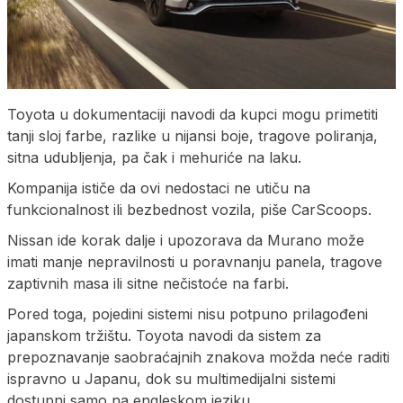
Toyota u dokumentaciji navodi da kupci mogu primetiti
tanji sloj farbe, razlike u nijansi boje, tragove poliranja,
sitna udubljenja, pa čak i mehuriće na laku.
Kompanija ističe da ovi nedostaci ne utiču na
funkcionalnost ili bezbednost vozila, piše CarScoops.
Nissan ide korak dalje i upozorava da Murano može
imati manje nepravilnosti u poravnanju panela, tragove
zaptivnih masa ili sitne nečistoće na farbi.
Pored toga, pojedini sistemi nisu potpuno prilagođeni
japanskom tržištu. Toyota navodi da sistem za
prepoznavanje saobraćajnih znakova možda neće raditi
ispravno u Japanu, dok su multimedijalni sistemi
dostupni samo na engleskom jeziku.