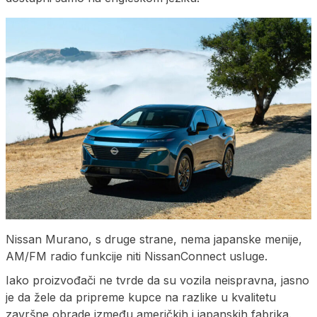
Nissan Murano, s druge strane, nema japanske menije,
AM/FM radio funkcije niti NissanConnect usluge.
Iako proizvođači ne tvrde da su vozila neispravna, jasno
je da žele da pripreme kupce na razlike u kvalitetu
završne obrade između američkih i japanskih fabrika.