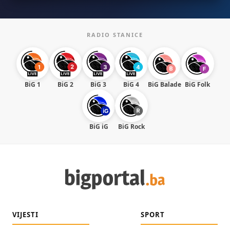
RADIO STANICE
BiG 1
BiG 2
BiG 3
BiG 4
BiG Balade
BiG Folk
BiG iG
BiG Rock
VIJESTI
SPORT