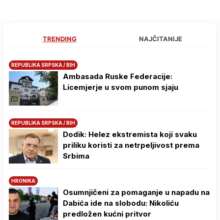
TRENDING
NAJČITANIJE
REPUBLIKA SRPSKA / BIH
Ambasada Ruske Federacije:
Licemjerje u svom punom sjaju
REPUBLIKA SRPSKA / BIH
Dodik: Helez ekstremista koji svaku
priliku koristi za netrpeljivost prema
Srbima
HRONIKA
Osumnjičeni za pomaganje u napadu na
Dabića ide na slobodu: Nikoliću
predložen kućni pritvor