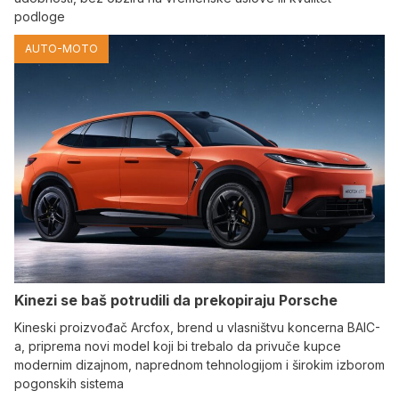
podloge
AUTO-MOTO
Kinezi se baš potrudili da prekopiraju Porsche
Kineski proizvođač Arcfox, brend u vlasništvu koncerna BAIC-
a, priprema novi model koji bi trebalo da privuče kupce
modernim dizajnom, naprednom tehnologijom i širokim izborom
pogonskih sistema