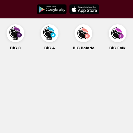
Skip
to
content
3
BiG 4
BiG Balade
BiG Folk
BiG