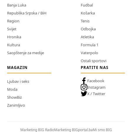
Banja Luka
Fudbal
Republika Srpska / BiH
Košarka
Region
Tenis
Svijet
Odbojka
Hronika
Atletika
Kultura
Formula 1
Saopštenje za medije
Vaterpolo
Ostali sportovi
MAGAZIN
PRATITE NAS
Facebook
Ljubav i seks
Instagram
Moda
X / Twitter
ShowBiz
Zanimljivo
Marketing BIG Radio
Marketing BIGportal.ba
Mi smo BIG