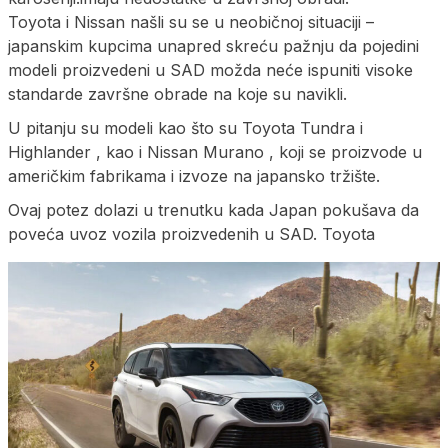
Toyota i Nissan našli su se u neobičnoj situaciji –
japanskim kupcima unapred skreću pažnju da pojedini
modeli proizvedeni u SAD možda neće ispuniti visoke
standarde završne obrade na koje su navikli.
U pitanju su modeli kao što su Toyota Tundra i
Highlander , kao i Nissan Murano , koji se proizvode u
američkim fabrikama i izvoze na japansko tržište.
Ovaj potez dolazi u trenutku kada Japan pokušava da
poveća uvoz vozila proizvedenih u SAD. Toyota