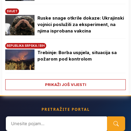
SVIJET
Ruske snage otkrile dokaze: Ukrajinski
vojnici poslužili za eksperiment, na
njima isprobana vakcina
REPUBLIKA SRPSKA / BIH
Trebinje: Borba uspjela, situacija sa
požarom pod kontrolom
PRIKAŽI JOŠ VIJESTI
PRETRAŽITE PORTAL
Search
for: