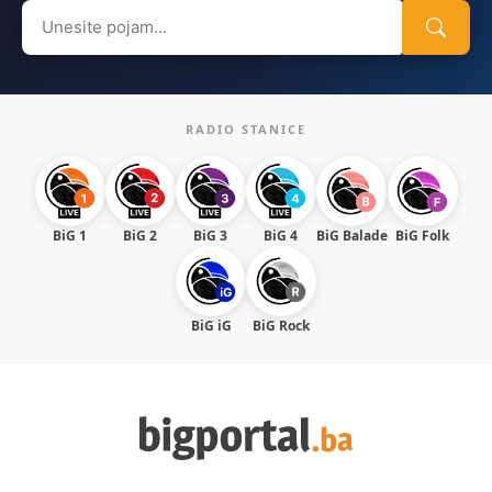
Search
for:
RADIO STANICE
BiG 1
BiG 2
BiG 3
BiG 4
BiG Balade
BiG Folk
BiG iG
BiG Rock