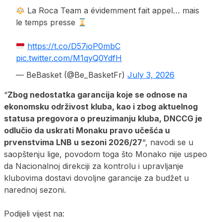
La Roca Team a évidemment fait appel… mais
le temps presse
https://t.co/D57ioP0mbC
pic.twitter.com/M1qyQ0YdfH
— BeBasket (@Be_BasketFr)
July 3, 2026
“
Zbog nedostatka garancija koje se odnose na
ekonomsku održivost kluba, kao i zbog aktuelnog
statusa pregovora o preuzimanju kluba, DNCCG je
odlučio da uskrati Monaku pravo učešća u
prvenstvima LNB u sezoni 2026/27
“, navodi se u
saopštenju lige, povodom toga što Monako nije uspeo
da Nacionalnoj direkciji za kontrolu i upravljanje
klubovima dostavi dovoljne garancije za budžet u
narednoj sezoni.
Podijeli vijest na: