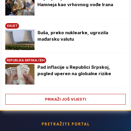
Hamneja kao vrhovnog vođe Irana
SVIJET
Suša, preko nuklearke, ugrozila
mađarsku valutu
REPUBLIKA SRPSKA / BIH
Pad inflacije u Republici Srpskoj,
pogled uperen na globalne rizike
PRIKAŽI JOŠ VIJESTI
PRETRAŽITE PORTAL