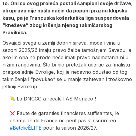
to. Oni su ovog proleća postali šampioni svoje države,
ali uprava nije našla način da popuni praznu klupsku
kasu, pa je Francuska košarkaška liga suspendovala
“kneževe” zbog kršenja njenog takmičarskog
Pravilnika.
Osvajači svega u zemlji dobrih sireva, mode i vina u
sezoni 2025/26 imaju pravo žalbe tamošnjem Savezu, a
ako im ona ne prođe neće imati pravo nadmetanja ni u
nižim rangovima. Što bi bio pretežak udarac za finalistu
pretposlednje Evrolige, koji je nedavno odustao od tog
takmičenja i “povukao” se u manje zahtevan i troškovno
jeftiniji Evrokup.
La DNCCG a recalé l'AS Monaco !
Faute de garanties financières suffisantes, le
champion de France ne peut pas s'inscrire en
#BetclicÉLITE
pour la saison 2026/27.