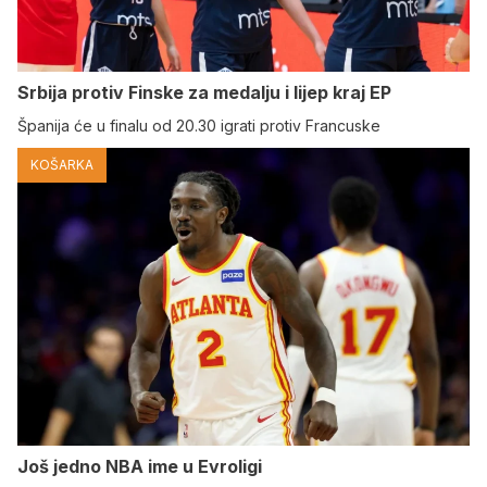
Srbija protiv Finske za medalju i lijep kraj EP
Španija će u finalu od 20.30 igrati protiv Francuske
KOŠARKA
Još jedno NBA ime u Evroligi