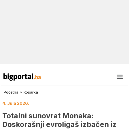
Početna
»
Košarka
4. Jula 2026.
Totalni sunovrat Monaka:
Doskorašnji evroligaš izbačen iz