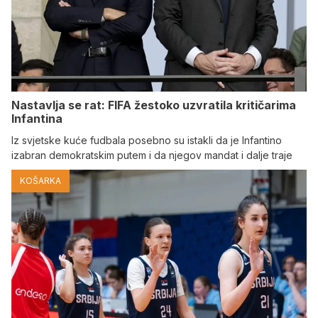
Nastavlja se rat: FIFA žestoko uzvratila kritičarima
Infantina
Iz svjetske kuće fudbala posebno su istakli da je Infantino
izabran demokratskim putem i da njegov mandat i dalje traje
KOŠARKA