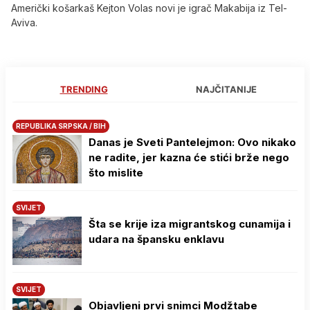
Američki košarkaš Kejton Volas novi je igrač Makabija iz Tel-
Aviva.
TRENDING
NAJČITANIJE
REPUBLIKA SRPSKA / BIH
Danas je Sveti Pantelejmon: Ovo nikako
ne radite, jer kazna će stići brže nego
što mislite
SVIJET
Šta se krije iza migrantskog cunamija i
udara na špansku enklavu
SVIJET
Objavljeni prvi snimci Modžtabe