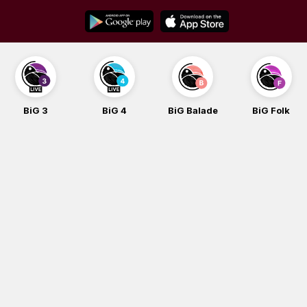
Skip
to
content
BiG 3
BiG 4
BiG Balade
BiG Folk