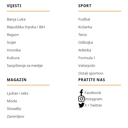
VIJESTI
SPORT
Banja Luka
Fudbal
Republika Srpska / BiH
Košarka
Region
Tenis
Svijet
Odbojka
Hronika
Atletika
Kultura
Formula 1
Saopštenje za medije
Vaterpolo
Ostali sportovi
MAGAZIN
PRATITE NAS
Facebook
Ljubav i seks
Instagram
Moda
X / Twitter
ShowBiz
Zanimljivo