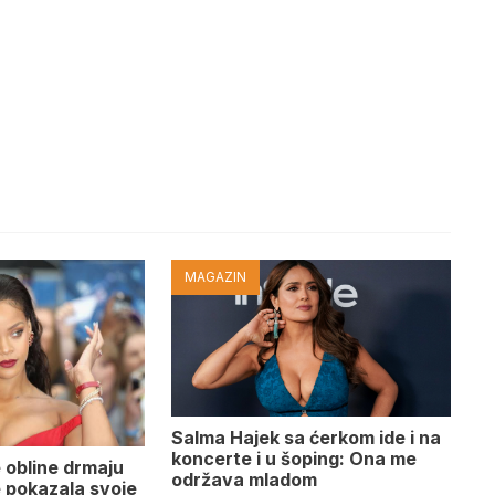
MAGAZIN
Salma Hajek sa ćerkom ide i na
koncerte i u šoping: Ona me
 obline drmaju
održava mladom
je pokazala svoje