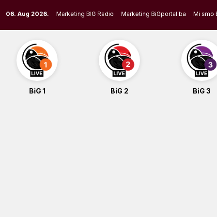
Skip
06. Aug 2026.
Marketing BIG Radio
Marketing BiGportal.ba
Mi smo 
to
content
BiG 1
BiG 2
BiG 3