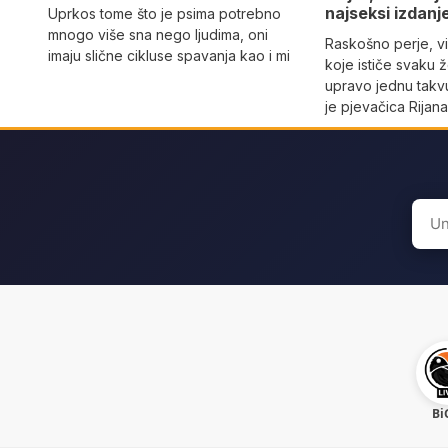
najseksi izdanj
Uprkos tome što je psima potrebno
mnogo više sna nego ljudima, oni
Raskošno perje, vi
imaju slične cikluse spavanja kao i mi
koje ističe svaku 
upravo jednu takvu
je pjevačica Rijan
Sear
for:
Bi