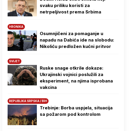
svaku priliku koristi za
netrpeljivost prema Srbima
HRONIKA
Osumnjičeni za pomaganje u
napadu na Dabića ide na slobodu:
Nikoliću predložen kućni pritvor
SVIJET
Ruske snage otkrile dokaze:
Ukrajinski vojnici poslužili za
eksperiment, na njima isprobana
vakcina
REPUBLIKA SRPSKA / BIH
Trebinje: Borba uspjela, situacija
sa požarom pod kontrolom