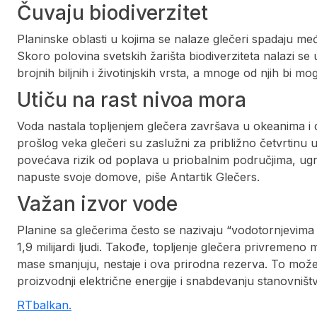
Čuvaju biodiverzitet
Planinske oblasti u kojima se nalaze glečeri spadaju me
Skoro polovina svetskih žarišta biodiverziteta nalazi se
brojnih biljnih i životinjskih vrsta, a mnoge od njih bi mogl
Utiču na rast nivoa mora
Voda nastala topljenjem glečera završava u okeanima i 
prošlog veka glečeri su zaslužni za približno četvrtin
povećava rizik od poplava u priobalnim područjima, ugro
napuste svoje domove, piše Antartik Glečers.
Važan izvor vode
Planine sa glečerima često se nazivaju “vodotornjevima
1,9 milijardi ljudi. Takođe, topljenje glečera privremen
mase smanjuju, nestaje i ova prirodna rezerva. To može
proizvodnji električne energije i snabdevanju stanovniš
RTbalkan.