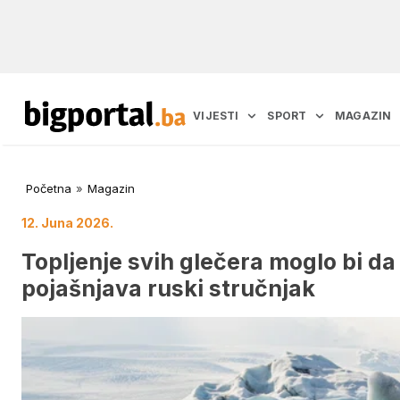
VIJESTI
SPORT
MAGAZIN
Početna
»
Magazin
12. Juna 2026.
Topljenje svih glečera moglo bi da
pojašnjava ruski stručnjak