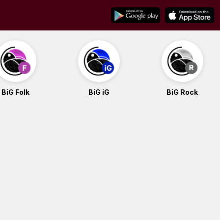
BiG Folk
BiG iG
BiG Rock