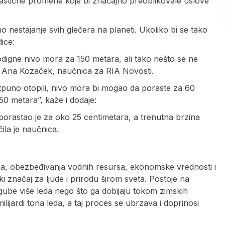
rastične promene koje bi značajno preoblikovale uslove
o nestajanje svih glečera na planeti. Ukoliko bi se tako
ice:
odigne nivo mora za 150 metara, ali tako nešto se ne
i Ana Kozaček, naučnica za RIA Novosti.
potpuno otopili, nivo mora bi mogao da poraste za 60
150 metara”, kaže i dodaje:
porastao je za oko 25 centimetara, a trenutna brzina
čila je naučnica.
ma, obezbeđivanja vodnih resursa, ekonomske vrednosti i
i značaj za ljude i prirodu širom sveta. Postoje na
 gube više leda nego što ga dobijaju tokom zimskih
lijardi tona leda, a taj proces se ubrzava i doprinosi