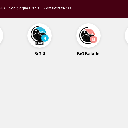
BiG
Vodič oglašavanja
Kontaktirajte nas
BiG 4
BiG Balade