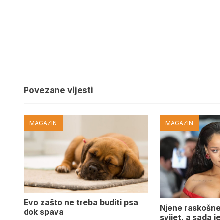
Povezane vijesti
MAGAZIN
MAGAZIN
Evo zašto ne treba buditi psa
Njene raskošne
dok spava
svijet, a sada 