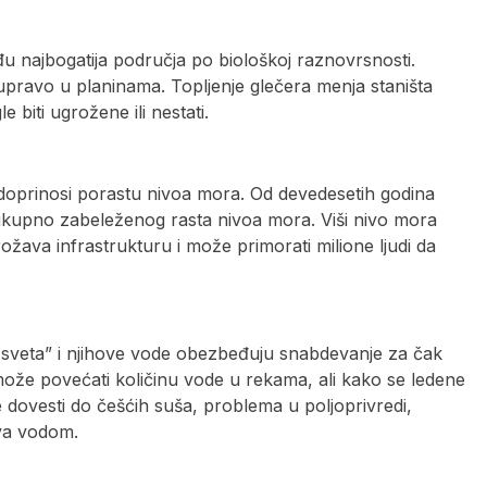
đu najbogatija područja po biološkoj raznovrsnosti.
 upravo u planinama. Topljenje glečera menja staništa
e biti ugrožene ili nestati.
doprinosi porastu nivoa mora. Od devedesetih godina
u ukupno zabeleženog rasta nivoa mora. Viši nivo mora
žava infrastrukturu i može primorati milione ljudi da
 sveta” i njihove vode obezbeđuju snabdevanje za čak
o može povećati količinu vode u rekama, ali kako se ledene
 dovesti do češćih suša, problema u poljoprivredi,
tva vodom.