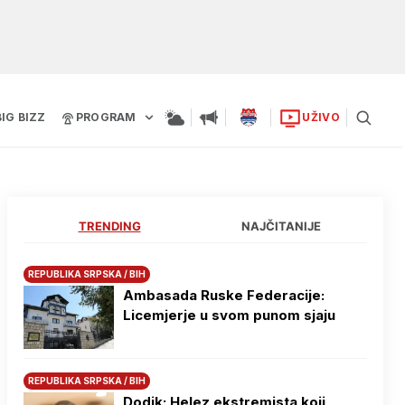
BIG BIZZ
PROGRAM
UŽIVO
TRENDING
NAJČITANIJE
REPUBLIKA SRPSKA / BIH
Ambasada Ruske Federacije:
Licemjerje u svom punom sjaju
REPUBLIKA SRPSKA / BIH
Dodik: Helez ekstremista koji