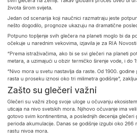
svih glečera na Zemlji. Takav globalni proces uveo bi d
života širom svijeta.
Jedan od scenarija koji naučnici razmatraju jeste potpun
nešto dogodilo, prognoze ukazuju na dramatične posled
Potpuno topljenje svih glečera na planeti moglo bi da p
očekuje u narednim vekovima, izjavila je za RIA Novost
“Prema istraživačima, ako bi se svi glečeri na planeti 
metara, a uzimajući u obzir termičko širenje vode, i do 
“Nivo mora u svetu nastavlja da raste. Od 1900. godine 
rasta u proseku iznosi oko tri milimetra godišnje”, zaklju
Zašto su glečeri važni
Glečeri su važni zbog svoje uloge u očuvanju ekosiste
uticaja na nivo svetskih mora. Njihovo očuvanje ima velik
gotovo svim kontinentima, a poslednjih decenija glečeri
perioda akumulacije. Danas se godišnje izgubi oko 266 mi
rastu nivoa mora.