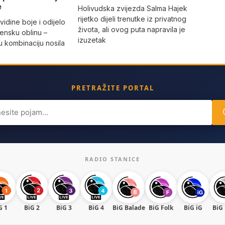
e
Holivudska zvijezda Salma Hajek
rijetko dijeli trenutke iz privatnog
vidine boje i odijelo
života, ali ovog puta napravila je
žensku oblinu –
izuzetak
 kombinaciju nosila
a
PRETRAŽITE PORTAL
ch
RADIO STANICE
G 1
BiG 2
BiG 3
BiG 4
BiG Balade
BiG Folk
BiG iG
BiG