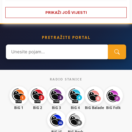
PRIKAŽI JOŠ VIJESTI
PRETRAŽITE PORTAL
Search
for:
RADIO STANICE
BiG 1
BiG 2
BiG 3
BiG 4
BiG Balade
BiG Folk
BiG iG
BiG Rock