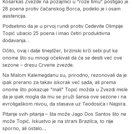
Košarkaš Zvezde na pozajmici u “roze timu” postigao je
28 poena protiv čačanskog Borca, podelio je i osam
asistencija.
Podsetimo da je u prvoj rundi protiv Cedevite Olimpije
Topić ubacio 25 poena i imao četiri produktivna
dodavanja. .
Očito, ovaj i dalje tinejdžer, brzinski krči sebi put ka
onome što su mnogi očekivali da će se desiti već ove
sezone – dresu Crvene zvezde.
Na Malom Kalemegdanu su, prirodno, rezonovali da je
ipak prerano za takav iskorak već sada, ali prema
onome što pokazuje “mali” Topić možda u Zvezdi misle
da je ipak mogla da mu se pruži šansa ove sezone i na
evroligaškom nivou, da stasava uz Teodosića i Nejpira.
Pitanje svih pitanja – šta može Jago Dos Santos što ne
može Topić. Iskustvo je na strani Brazilca, to nije
sporno, ali ostalo…