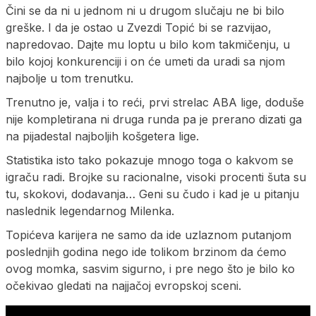
Čini se da ni u jednom ni u drugom slučaju ne bi bilo
greške. I da je ostao u Zvezdi Topić bi se razvijao,
napredovao. Dajte mu loptu u bilo kom takmičenju, u
bilo kojoj konkurenciji i on će umeti da uradi sa njom
najbolje u tom trenutku.
Trenutno je, valja i to reći, prvi strelac ABA lige, doduše
nije kompletirana ni druga runda pa je prerano dizati ga
na pijadestal najboljih košgetera lige.
Statistika isto tako pokazuje mnogo toga o kakvom se
igraču radi. Brojke su racionalne, visoki procenti šuta su
tu, skokovi, dodavanja… Geni su čudo i kad je u pitanju
naslednik legendarnog Milenka.
Topićeva karijera ne samo da ide uzlaznom putanjom
poslednjih godina nego ide tolikom brzinom da ćemo
ovog momka, sasvim sigurno, i pre nego što je bilo ko
očekivao gledati na najjačoj evropskoj sceni.