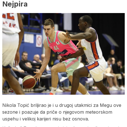
Nejpira
Nikola Topić briljirao je i u drugoj utakmici za Megu ove
sezone i poazuje da priče o njegovom meteorskom
uspehu i velikoj karijeri nisu bez osnova.