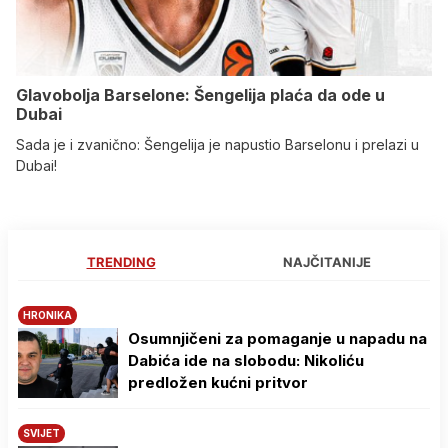
Glavobolja Barselone: Šengelija plaća da ode u
Dubai
Sada je i zvanično: Šengelija je napustio Barselonu i prelazi u
Dubai!
TRENDING
NAJČITANIJE
HRONIKA
Osumnjičeni za pomaganje u napadu na
Dabića ide na slobodu: Nikoliću
predložen kućni pritvor
SVIJET