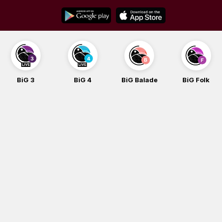
Skip
to
content
BiG 4
BiG Balade
BiG Folk
BiG iG