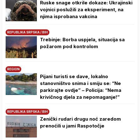
Ruske snage otkrile dokaze: Ukrajinski
vojnici poslužili za eksperiment, na
njima isprobana vakcina
REPUBLIKA SRPSKA / BIH
Trebinje: Borba uspjela, situacija sa
požarom pod kontrolom
REGION
Pijani turisti se dave, lokalno
stanovništvo snima i smiju se: “Ne
parkirajte ovdje” – Policija: “Nema
krivičnog djela za nepomaganje!”
REPUBLIKA SRPSKA / BIH
Zenički rudari drugu noć zaredom
prenoćili u jami Raspotočje