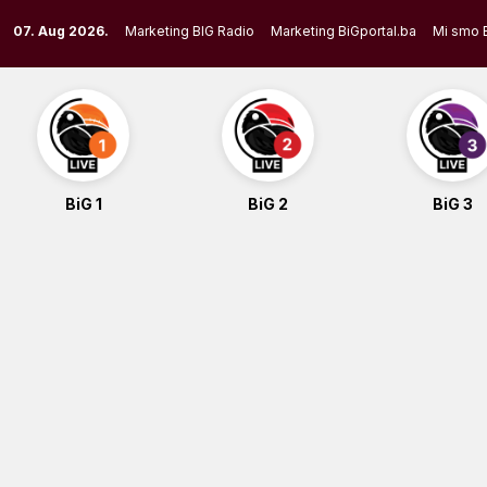
Skip
07. Aug 2026.
Marketing BIG Radio
Marketing BiGportal.ba
Mi smo 
to
content
BiG 1
BiG 2
BiG 3