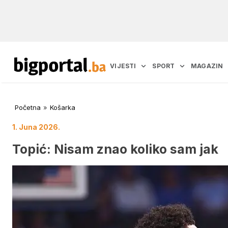
VIJESTI
SPORT
MAGAZIN
Početna
»
Košarka
1. Juna 2026.
Topić: Nisam znao koliko sam jak