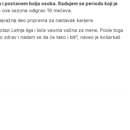
 i postanem bolja osoba. Radujem se periodu koji je
 je ove sezone odigrao 19 mečeva.
najvažniji deo priprema za nastavak karijere.
azi Letnja liga i biće veoma važna za mene. Posle toga
zdrav i nadam se da će tako i biti”, naveo je košarkaš