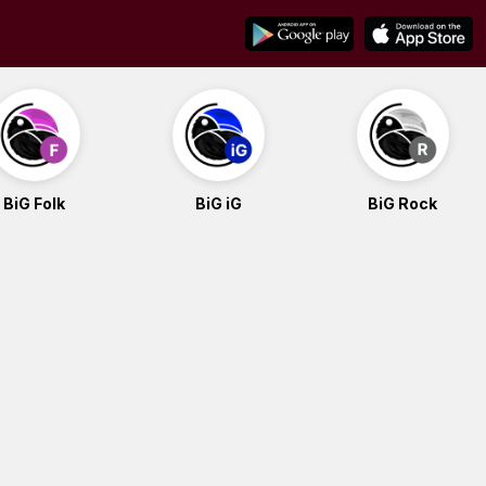
BiG Folk
BiG iG
BiG Rock