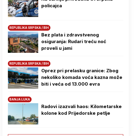
policajca
REPUBLIKA SRPSKA / BIH
Bez plata i zdravstvenog
osiguranja: Rudari treću noć
proveli u jami
REPUBLIKA SRPSKA / BIH
Oprez pri prelasku granice: Zbog
nekoliko komada voća kazna može
biti i veća od 13.000 evra
BANJA LUKA
Radovi izazvali haos: Kilometarske
kolone kod Prijedorske petlje