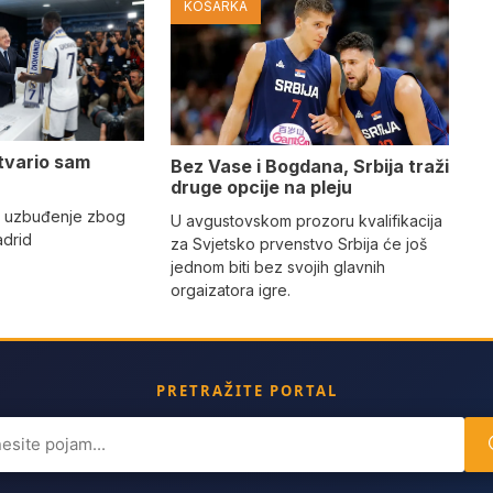
KOŠARKA
tvario sam
Bez Vase i Bogdana, Srbija traži
druge opcije na pleju
o uzbuđenje zbog
U avgustovskom prozoru kvalifikacija
adrid
za Svjetsko prvenstvo Srbija će još
jednom biti bez svojih glavnih
orgaizatora igre.
PRETRAŽITE PORTAL
ch