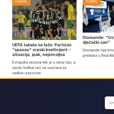
FUDBAL
FUDBAL
Diomande: “Os
dječački san”
UEFA tabela ne laže: Partizan
“spasao” srpski koeficijent –
Diomande nije kri
situacija, ipak, nepovoljna
prelaska u Real M
Evropska sezona tek je u ranoj fazi, a
srpski fudbal već se suočava sa
velikim izazovom
Sear
for: