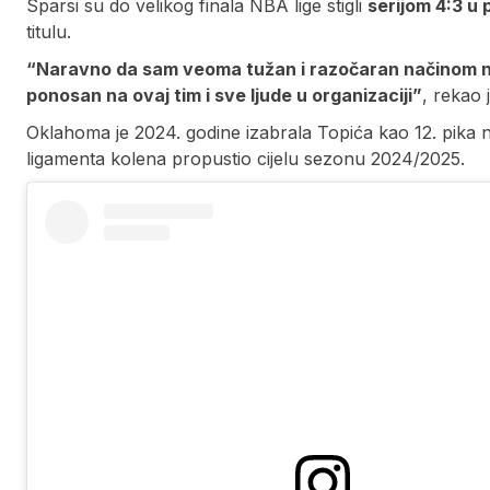
Sparsi su do velikog finala NBA lige stigli
serijom 4:3 u
titulu.
“Naravno da sam veoma tužan i razočaran načinom na k
ponosan na ovaj tim i sve ljude u organizaciji”
, rekao
Oklahoma je 2024. godine izabrala Topića kao 12. pika 
ligamenta kolena propustio cijelu sezonu 2024/2025.