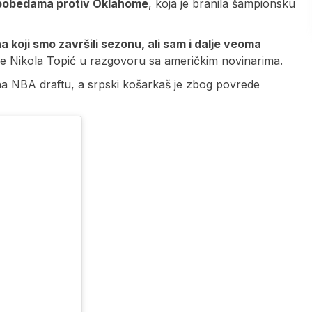
 pobedama protiv Oklahome
, koja je branila šampionsku
oji smo završili sezonu, ali sam i dalje veoma
 je Nikola Topić u razgovoru sa američkim novinarima.
na NBA draftu, a srpski košarkaš je zbog povrede