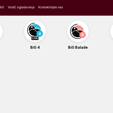
BiG
Vodič oglašavanja
Kontaktirajte nas
BiG 4
BiG Balade