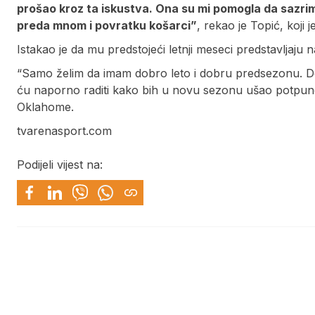
prošao kroz ta iskustva. Ona su mi pomogla da sazrim
preda mnom i povratku košarci”
, rekao je Topić, koji
Istakao je da mu predstojeći letnji meseci predstavljaju 
“Samo želim da imam dobro leto i dobru predsezonu. Dol
ću naporno raditi kako bih u novu sezonu ušao potpuno 
Oklahome.
tvarenasport.com
Podijeli vijest na: