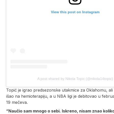
View this post on Instagram
A post shared by Nikola Topic (@nikola14topic)
Topić je igrao predsezonske utakmice za Oklahomu, ali m
išao na hemioterapiju, a u NBA ligi je debitovao u febr
19 mečeva.
“Naučio sam mnogo o sebi. Iskreno, nisam znao koliko 