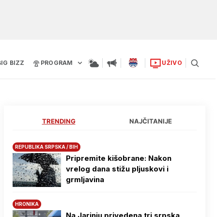
BIG BIZZ
PROGRAM
UŽIVO
TRENDING
NAJČITANIJE
REPUBLIKA SRPSKA / BIH
Pripremite kišobrane: Nakon
vrelog dana stižu pljuskovi i
grmljavina
HRONIKA
Na Јarinju privedena tri srpska