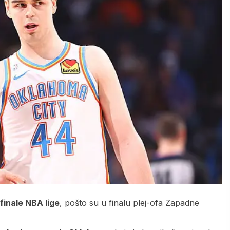
 finale NBA lige
, pošto su u finalu plej-ofa Zapadne