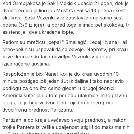
Kod Olimpijakosa je Šakil Mekisik ubacio 21 poen, dok je
dvocifren bio jedino još Mustafa Fal sa 13 poena i šest
skokova. Saša Vezenkov je zaustavljen na samo šest
poena (3/9 iz igre), a pored toga je imao pet skokova, tri
asistencije i dve ukradene lopte.
Redom su mrežicu „cepali“ Smailagić, Ledej i Naneli, ali
crno-beli nisu uspevali da se odvoje. Naprotiv, pri kraju
prve deonice do tada nevidljivi Vezenkov donosi
izjednačenje gostima.
Raspoložen je bio Naneli koji je do kraja uvodnih 10
minuta postigao još jedan šut iz daljine i tako napravio
podlogu za ono što ćemo gledati u drugoj deonici.
Američki šuter je i u tom periodu utakmice imao glavnu
ulogu, te je bi prvi dvocifren i ujedno doneo prvu
dvocifrenu prednost Partizanu.
Partizan je do kraja uvećavao svoju prednost, a nakon
trojke Pantera iz velike udaljenosti stigli i do maksimalnih