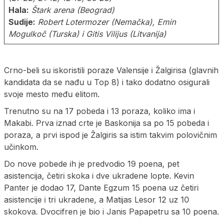
Hala:
Štark arena (Beograd)
Sudije:
Robert Lotermozer (Nemačka), Emin
Mogulkoč (Turska) i Gitis Vilijus (Litvanija)
Crno-beli su iskoristili poraze Valensije i Žalgirisa (glavnih
kandidata da se nađu u Top 8) i tako dodatno osigurali
svoje mesto među elitom.
Trenutno su na 17 pobeda i 13 poraza, koliko ima i
Makabi. Prva iznad crte je Baskonija sa po 15 pobeda i
poraza, a prvi ispod je Žalgiris sa istim takvim polovičnim
učinkom.
Do nove pobede ih je predvodio 19 poena, pet
asistencija, četiri skoka i dve ukradene lopte. Kevin
Panter je dodao 17, Dante Egzum 15 poena uz četiri
asistencije i tri ukradene, a Matijas Lesor 12 uz 10
skokova. Dvocifren je bio i Janis Papapetru sa 10 poena.