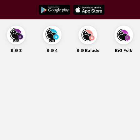
Skip
to
content
BiG 3
BiG 4
BiG Balade
BiG Folk