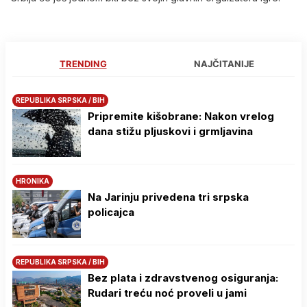
TRENDING
NAJČITANIJE
REPUBLIKA SRPSKA / BIH
Pripremite kišobrane: Nakon vrelog
dana stižu pljuskovi i grmljavina
HRONIKA
Na Јarinju privedena tri srpska
policajca
REPUBLIKA SRPSKA / BIH
Bez plata i zdravstvenog osiguranja:
Rudari treću noć proveli u jami