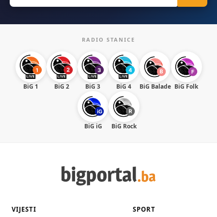
RADIO STANICE
BiG 1
BiG 2
BiG 3
BiG 4
BiG Balade
BiG Folk
BiG iG
BiG Rock
VIJESTI
SPORT