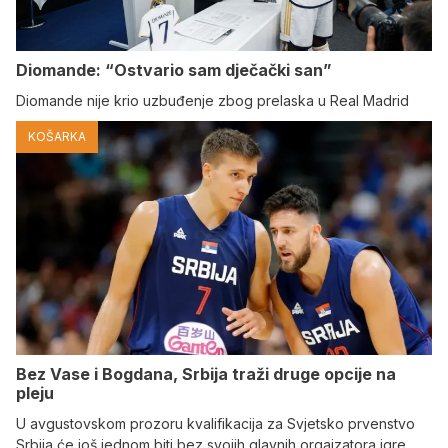
Diomande: “Ostvario sam dječački san”
Diomande nije krio uzbuđenje zbog prelaska u Real Madrid
KOŠARKA
Bez Vase i Bogdana, Srbija traži druge opcije na
pleju
U avgustovskom prozoru kvalifikacija za Svjetsko prvenstvo
Srbija će još jednom biti bez svojih glavnih orgaizatora igre.