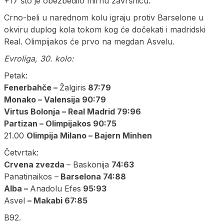
+17 što je obezbedilo mirnu završnicu.
Crno-beli u narednom kolu igraju protiv Barselone u
okviru duplog kola tokom kog će dočekati i madridski
Real. Olimpijakos će prvo na megdan Asvelu.
Evroliga, 30. kolo:
Petak:
Fenerbahče –
Žalgiris
87:79
Monako – Valensija 90:79
Virtus Bolonja – Real Madrid 79:96
Partizan – Olimpijakos 90:75
21.00
Olimpija Milano – Bajern Minhen
Četvrtak:
Crvena zvezda
– Baskonija
74:63
Panatinaikos –
Barselona 74:88
Alba –
Anadolu Efes
95:93
Asvel
– Makabi 67:85
B92.