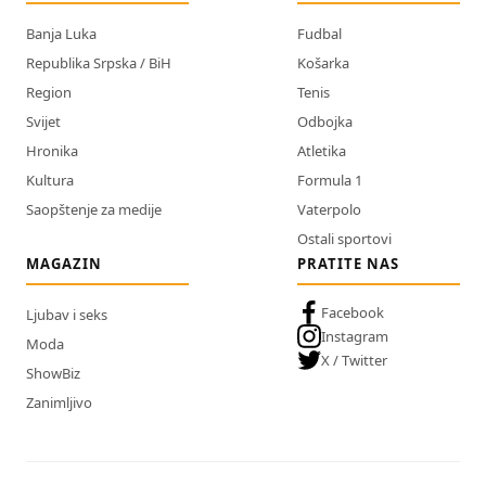
Banja Luka
Fudbal
Republika Srpska / BiH
Košarka
Region
Tenis
Svijet
Odbojka
Hronika
Atletika
Kultura
Formula 1
Saopštenje za medije
Vaterpolo
Ostali sportovi
MAGAZIN
PRATITE NAS
Facebook
Ljubav i seks
Instagram
Moda
X / Twitter
ShowBiz
Zanimljivo