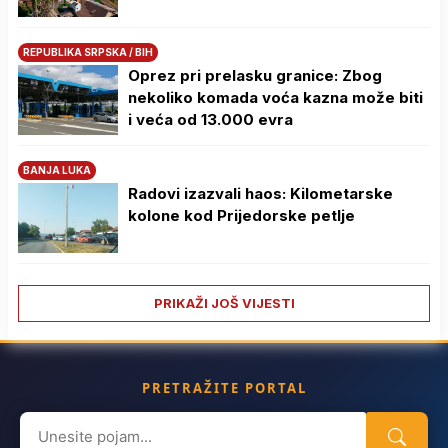
REPUBLIKA SRPSKA / BIH
Oprez pri prelasku granice: Zbog
nekoliko komada voća kazna može biti
i veća od 13.000 evra
BANJA LUKA
Radovi izazvali haos: Kilometarske
kolone kod Prijedorske petlje
PRIKAŽI JOŠ VIJESTI
PRETRAŽITE PORTAL
Search
for: