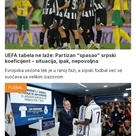
UEFA tabela ne laže: Partizan “spasao” srpski
koeficijent – situacija, ipak, nepovoljna
Evropska sezona tek je u ranoj fazi, a srpski fudbal već se
suočava sa velikim izazovom
FUDBAL