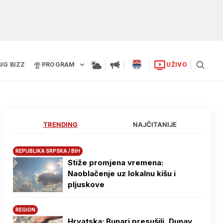
BIG BIZZ
PROGRAM
UŽIVO
TRENDING
NAJČITANIJE
REPUBLIKA SRPSKA / BIH
Stiže promjena vremena:
Naoblačenje uz lokalnu kišu i
pljuskove
REGION
Hrvatska: Bunari presušili, Dunav