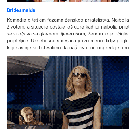
Bridesmaids
Komedija o teškim fazama ženskog prijateljstva. Najbolja
životom, a situacija postaje još gora kad joj najbolja pri
se suočava sa glavnom djeverušom, ženom koja očigledn
prijateljice. Urnebesno smešan i povremeno dirljiv pogl
koji nastaje kad shvatimo da naš život ne napreduje ono