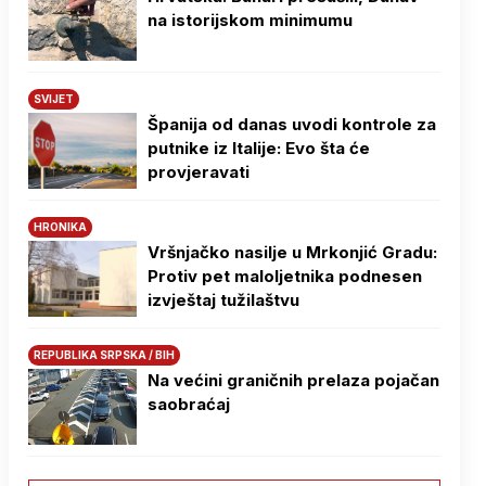
na istorijskom minimumu
SVIJET
Španija od danas uvodi kontrole za
putnike iz Italije: Evo šta će
provjeravati
HRONIKA
Vršnjačko nasilje u Mrkonjić Gradu:
Protiv pet maloljetnika podnesen
izvještaj tužilaštvu
REPUBLIKA SRPSKA / BIH
Na većini graničnih prelaza pojačan
saobraćaj