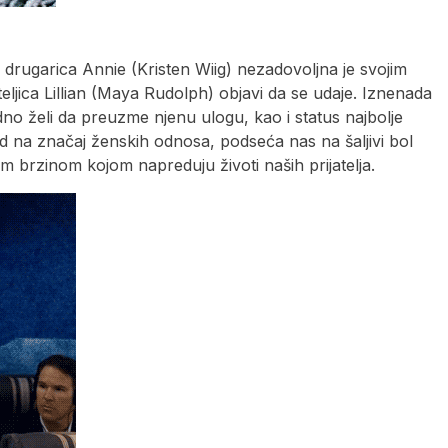
 drugarica Annie (Kristen Wiig) nezadovoljna je svojim
jateljica Lillian (Maya Rudolph) objavi da se udaje. Iznenada
o želi da preuzme njenu ulogu, kao i status najbolje
ed na značaj ženskih odnosa, podseća nas na šaljivi bol
m brzinom kojom napreduju životi naših prijatelja.