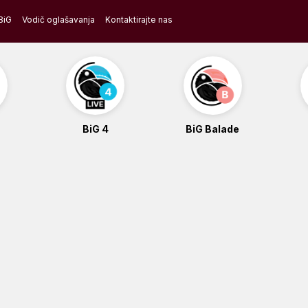
BiG
Vodič oglašavanja
Kontaktirajte nas
BiG 4
BiG Balade