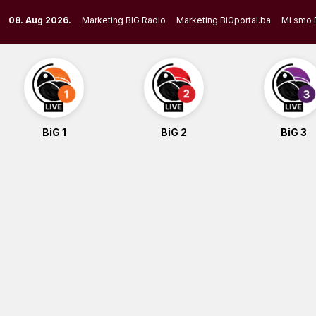
Skip
08. Aug 2026.
Marketing BIG Radio
Marketing BiGportal.ba
Mi smo 
to
content
BiG 1
BiG 2
BiG 3