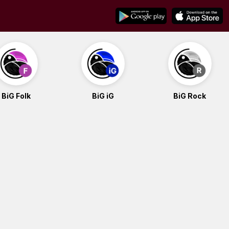
BiG Folk
BiG iG
BiG Rock