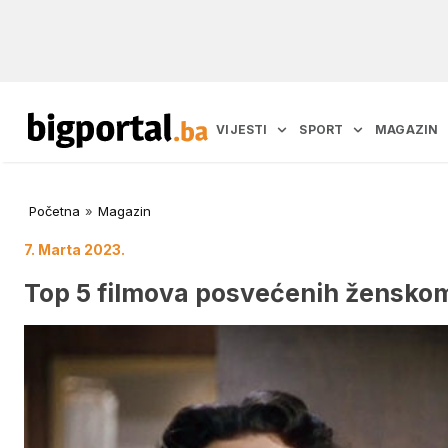
VIJESTI
SPORT
MAGAZIN
Početna
»
Magazin
7. Marta 2023.
Top 5 filmova posvećenih ženskom 