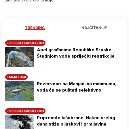
TRENDING
NAJČITANIJE
REPUBLIKA SRPSKA / BIH
Apel građanima Republike Srpske:
Štednjom vode spriječiti restrikcije
BANJA LUKA
Rezervoari na Manjači na minimumu,
voda će se puštati selektivno
REPUBLIKA SRPSKA / BIH
Pripremite kišobrane: Nakon vrelog
dana stižu pljuskovi i grmljavina