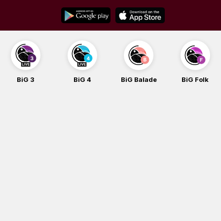
Skip
to
content
BiG 3
BiG 4
BiG Balade
BiG Folk