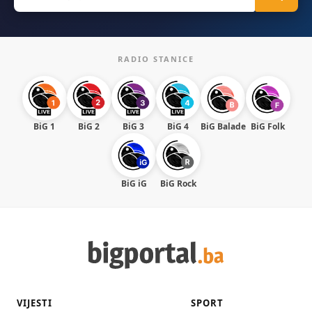
for:
RADIO STANICE
BiG 1
BiG 2
BiG 3
BiG 4
BiG Balade
BiG Folk
BiG iG
BiG Rock
VIJESTI
SPORT