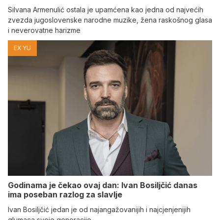
Silvana Armenulić ostala je upamćena kao jedna od najvećih
zvezda jugoslovenske narodne muzike, žena raskošnog glasa
i neverovatne harizme
EX YU
Godinama je čekao ovaj dan: Ivan Bosiljčić danas
ima poseban razlog za slavlje
Ivan Bosiljčić jedan je od najangažovanijih i najcjenjenijih
glumaca svoje generacije