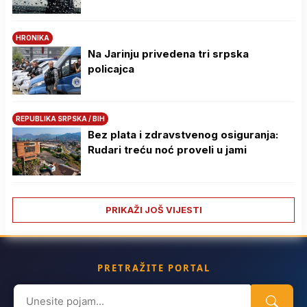
HRONIKA
Na Јarinju privedena tri srpska
policajca
REPUBLIKA SRPSKA / BIH
Bez plata i zdravstvenog osiguranja:
Rudari treću noć proveli u jami
PRIKAŽI JOŠ VIJESTI
PRETRAŽITE PORTAL
Search