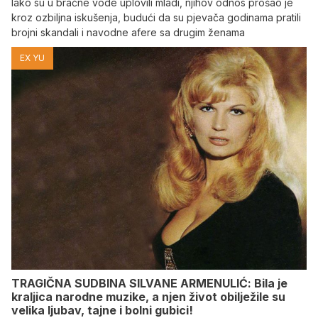
Iako su u bračne vode uplovili mladi, njihov odnos prošao je
kroz ozbiljna iskušenja, budući da su pjevača godinama pratili
brojni skandali i navodne afere sa drugim ženama
EX YU
TRAGIČNA SUDBINA SILVANE ARMENULIĆ: Bila je
kraljica narodne muzike, a njen život obilježile su
velika ljubav, tajne i bolni gubici!