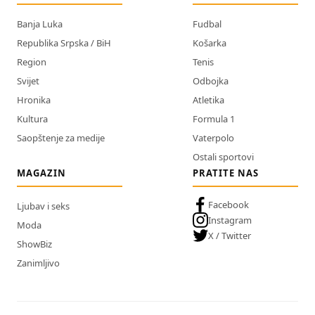
Banja Luka
Fudbal
Republika Srpska / BiH
Košarka
Region
Tenis
Svijet
Odbojka
Hronika
Atletika
Kultura
Formula 1
Saopštenje za medije
Vaterpolo
Ostali sportovi
MAGAZIN
PRATITE NAS
Facebook
Ljubav i seks
Instagram
Moda
X / Twitter
ShowBiz
Zanimljivo