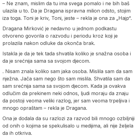
– Ne znam, mislim da tu ima svega pomalo i ne bih baš
ulazila u to. Da je Dragana ispravna milion odsto, stojim
iza toga. Toni je kriv, Toni, jeste – rekla je ona za „Hajp“.
Dragana Mirković je nedavno u jednom podkastu
otvoreno govorila o razvodu i periodu kroz koji je
prolazila nakon odluke da okonča brak.
Istakla je da je tek tada shvatila koliko je snažna osoba i
da je srećnija sama sa svojom djecom.
. Nisam znala koliko sam jaka osoba. Mislila sam da sam
nježna. Jača sam nego što sam mislila. Shvatila sam da
sam srećnija sama sa svojom djecom. Kada ja ovakva
odlučim da prekinem neki odnos, ljudi moraju da znaju
da postoji veoma veliki razlog, jer sam veoma trpeljiva i
mnogo opraštam – rekla je Dragana.
Ona je dodala da su razlozi za razvod bili mnogo ozbiljniji
od onih o kojima se spekulisalo u medijima, ali nije željela
da ih otkriva.