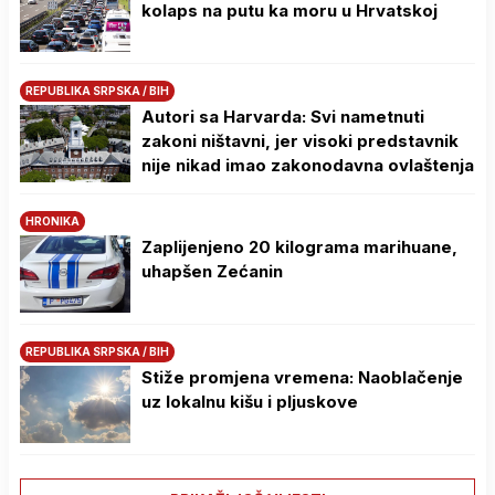
kolaps na putu ka moru u Hrvatskoj
REPUBLIKA SRPSKA / BIH
Autori sa Harvarda: Svi nametnuti
zakoni ništavni, jer visoki predstavnik
nije nikad imao zakonodavna ovlaštenja
HRONIKA
Zaplijenjeno 20 kilograma marihuane,
uhapšen Zećanin
REPUBLIKA SRPSKA / BIH
Stiže promjena vremena: Naoblačenje
uz lokalnu kišu i pljuskove