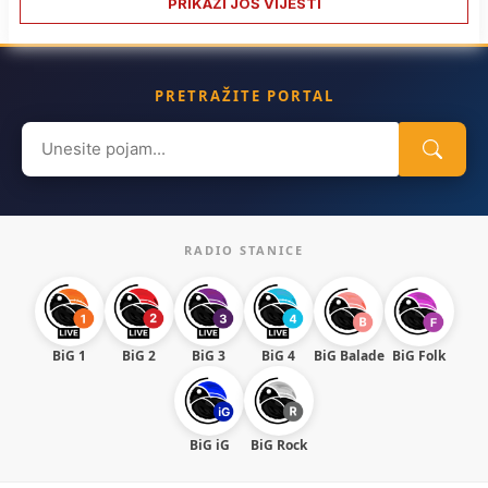
PRIKAŽI JOŠ VIJESTI
PRETRAŽITE PORTAL
Search
for:
RADIO STANICE
BiG 1
BiG 2
BiG 3
BiG 4
BiG Balade
BiG Folk
BiG iG
BiG Rock