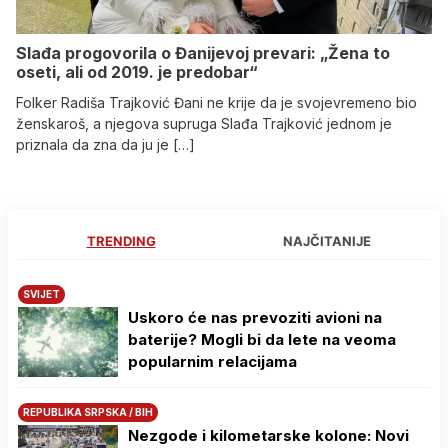
Slađa progovorila o Đanijevoj prevari: „Žena to
oseti, ali od 2019. je predobar“
Folker Radiša Trajković Đani ne krije da je svojevremeno bio
ženskaroš, a njegova supruga Slađa Trajković jednom je
priznala da zna da ju je […]
TRENDING
NAJČITANIJE
SVIJET
Uskoro će nas prevoziti avioni na
baterije? Mogli bi da lete na veoma
popularnim relacijama
REPUBLIKA SRPSKA / BIH
Nezgode i kilometarske kolone: Novi