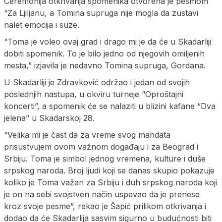
Ceremonija otkrivanja spomenika otvorena je pesmom
“Za Ljiljanu, a Tomina supruga nije mogla da zustavi
nalet emocija i suze.
“Toma je voleo ovaj grad i drago mi je da će u Skadarliji
dobiti spomenik. To je bilo jedno od njegovih omiljenih
mesta,” izjavila je nedavno Tomina supruga, Gordana.
U Skadarliji je Zdravković održao i jedan od svojih
poslednjih nastupa, u okviru turneje “Oproštajni
koncerti”, a spomenik će se nalaziti u blizini kafane “Dva
jelena” u Skadarskoj 28.
“Velika mi je čast da za vreme svog mandata
prisustvujem ovom važnom događaju i za Beograd i
Srbiju. Toma je simbol jednog vremena, kulture i duše
srpskog naroda. Broj ljudi koji se danas skupio pokazuje
koliko je Toma važan za Srbiju i duh srpskog naroda koji
je on na sebi svojstven način uspevao da je prenese
kroz svoje pesme”, rekao je Šapić prilikom otkrivanja i
dodao da će Skadarlija sasvim sigurno u budućnosti biti