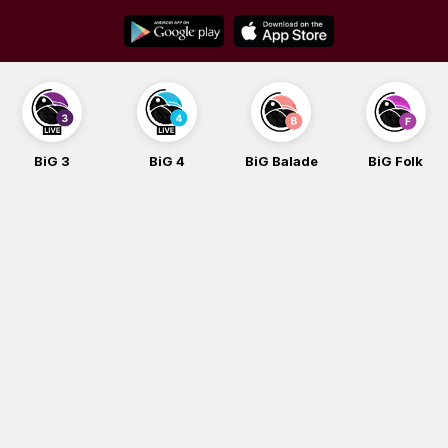
Skip
to
content
BiG 3
BiG 4
BiG Balade
BiG Folk