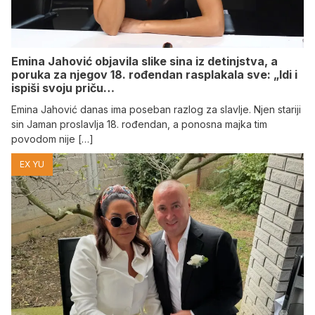
Emina Jahović objavila slike sina iz detinjstva, a
poruka za njegov 18. rođendan rasplakala sve: „Idi i
ispiši svoju priču…
Emina Jahović danas ima poseban razlog za slavlje. Njen stariji
sin Jaman proslavlja 18. rođendan, a ponosna majka tim
povodom nije […]
EX YU