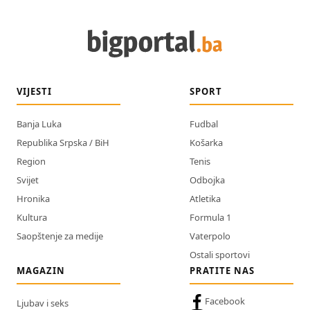
VIJESTI
SPORT
Banja Luka
Fudbal
Republika Srpska / BiH
Košarka
Region
Tenis
Svijet
Odbojka
Hronika
Atletika
Kultura
Formula 1
Saopštenje za medije
Vaterpolo
Ostali sportovi
MAGAZIN
PRATITE NAS
Facebook
Ljubav i seks