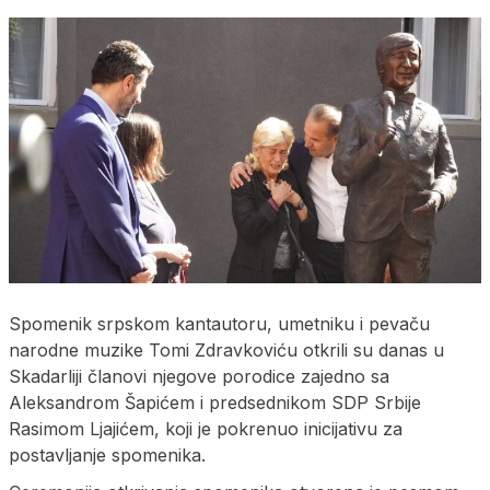
Spomenik srpskom kantautoru, umetniku i pevaču
narodne muzike Tomi Zdravkoviću otkrili su danas u
Skadarliji članovi njegove porodice zajedno sa
Aleksandrom Šapićem i predsednikom SDP Srbije
Rasimom Ljajićem, koji je pokrenuo inicijativu za
postavljanje spomenika.