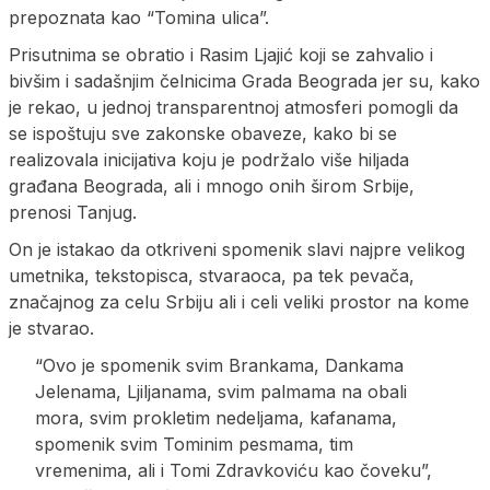
prepoznata kao “Tomina ulica”.
Prisutnima se obratio i Rasim Ljajić koji se zahvalio i
bivšim i sadašnjim čelnicima Grada Beograda jer su, kako
je rekao, u jednoj transparentnoj atmosferi pomogli da
se ispoštuju sve zakonske obaveze, kako bi se
realizovala inicijativa koju je podržalo više hiljada
građana Beograda, ali i mnogo onih širom Srbije,
prenosi Tanjug.
On je istakao da otkriveni spomenik slavi najpre velikog
umetnika, tekstopisca, stvaraoca, pa tek pevača,
značajnog za celu Srbiju ali i celi veliki prostor na kome
je stvarao.
“Ovo je spomenik svim Brankama, Dankama
Jelenama, Ljiljanama, svim palmama na obali
mora, svim prokletim nedeljama, kafanama,
spomenik svim Tominim pesmama, tim
vremenima, ali i Tomi Zdravkoviću kao čoveku”,