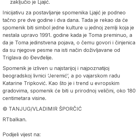
zaključio je Ljajić.
Inicijativu za postavljanje spomenika Ljajić je podneo
tačno pre dve godine i dva dana. Tada je rekao da će
spomenik biti simbol jedne kulture u jednoj zemlji koja je
nestala upravo 1991. godine kada je Toma preminuo, a
da je Toma jedinstvena pojava, o čemu govori i činjenica
da su njegove pesme na isti način doživljavane od
Triglava do Đevđelije.
Spomenik je izliven u najstarijoj i najpoznatijoj
beogradskoj livnici ‘Jeremić’, a po vajarskom radu
Katarine Tripković. Kao što je i trend u evropskim
gradovima, spomenik će biti u prirodnoj veličini, oko 180
centimetara visine.
© TANJUG/VLADIMIR ŠPORČIĆ
RTbalkan.
Podijeli vijest na: