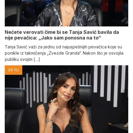
Nećete verovati čime bi se Tanja Savić bavila da
nije pevačica: „Jako sam ponosna na to“
Tanja Savić važi za jednu od najuspešnijih pevačica koje su
ponikle iz takmičenja „Zvezde Granda“. Nakon što je osvojila
publiku svojim […]
EX YU