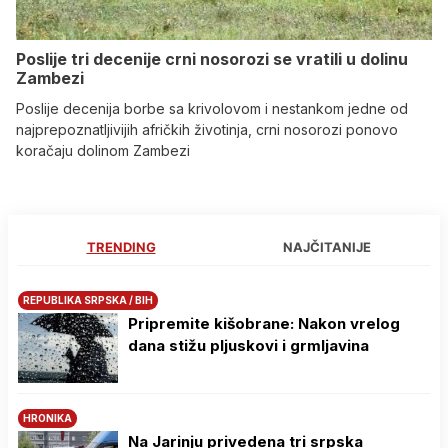
Poslije tri decenije crni nosorozi se vratili u dolinu
Zambezi
Poslije decenija borbe sa krivolovom i nestankom jedne od
najprepoznatljivijih afričkih životinja, crni nosorozi ponovo
koračaju dolinom Zambezi
TRENDING
NAJČITANIJE
REPUBLIKA SRPSKA / BIH
Pripremite kišobrane: Nakon vrelog
dana stižu pljuskovi i grmljavina
HRONIKA
Na Јarinju privedena tri srpska