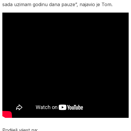
sada uzimam godinu dana pauze”, najavio je Tom.
Podijeli vijest na: