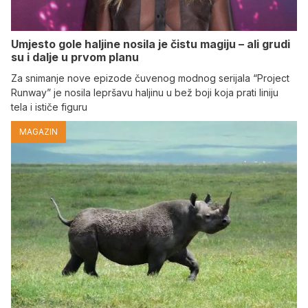
Umjesto gole haljine nosila je čistu magiju – ali grudi
su i dalje u prvom planu
Za snimanje nove epizode čuvenog modnog serijala “Project
Runway” je nosila lepršavu haljinu u bež boji koja prati liniju
tela i ističe figuru
MAGAZIN