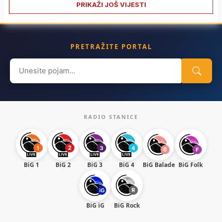
PRIKAŽI JOŠ VIJESTI
PRETRAŽITE PORTAL
Search
for:
RADIO STANICE
BiG 1
BiG 2
BiG 3
BiG 4
BiG Balade
BiG Folk
BiG iG
BiG Rock