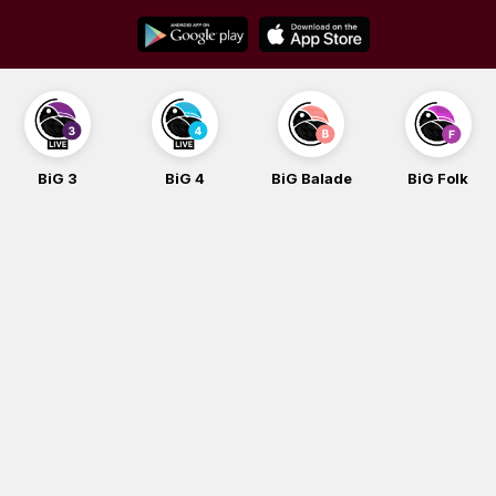
Skip
to
content
BiG 4
BiG Balade
BiG Folk
BiG iG