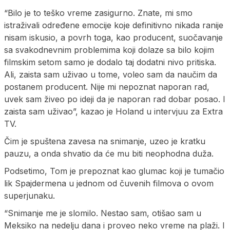
“Bilo je to teško vreme zasigurno. Znate, mi smo
istraživali određene emocije koje definitivno nikada ranije
nisam iskusio, a povrh toga, kao producent, suočavanje
sa svakodnevnim problemima koji dolaze sa bilo kojim
filmskim setom samo je dodalo taj dodatni nivo pritiska.
Ali, zaista sam uživao u tome, voleo sam da naučim da
postanem producent. Nije mi nepoznat naporan rad,
uvek sam živeo po ideji da je naporan rad dobar posao. I
zaista sam uživao”, kazao je Holand u intervjuu za Extra
TV.
Čim je spuštena zavesa na snimanje, uzeo je kratku
pauzu, a onda shvatio da će mu biti neophodna duža.
Podsetimo, Tom je prepoznat kao glumac koji je tumačio
lik Spajdermena u jednom od čuvenih filmova o ovom
superjunaku.
“Snimanje me je slomilo. Nestao sam, otišao sam u
Meksiko na nedelju dana i proveo neko vreme na plaži. I