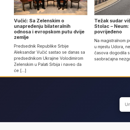
Vučić: Sa Zelenskim o
Težak sudar viš
unapređenju bilateralnih
Stolac – Neum:
odnosa i evropskom putu dvije
povrijeđeno
zemlje
Na magistralnom p
Predsednik Republike Srbije
u mjestu Udora, ne
Aleksandar Vučić sastao se danas sa
časova dogodila s
predsednikom Ukrajine Volodimirom
saobraćajna nezgo
Zelenskim u Palati Srbija i naveo da
će […]
Sear
for: