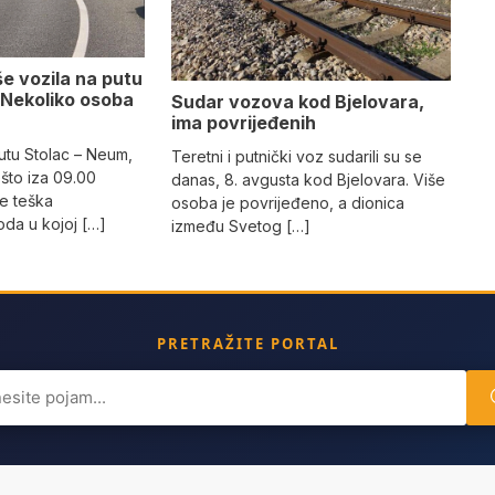
e vozila na putu
 Nekoliko osoba
Sudar vozova kod Bjelovara,
ima povrijeđenih
utu Stolac – Neum,
Teretni i putnički voz sudarili su se
što iza 09.00
danas, 8. avgusta kod Bjelovara. Više
e teška
osoba je povrijeđeno, a dionica
da u kojoj […]
između Svetog […]
PRETRAŽITE PORTAL
ch