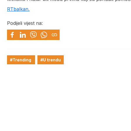
RTbalkan.
Podijeli vijest na:
#Trending
#U trendu