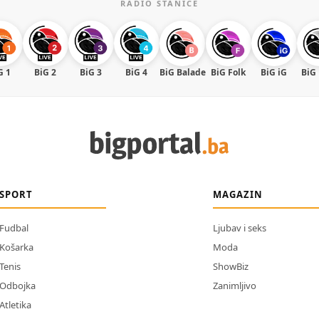
RADIO STANICE
G 1
BiG 2
BiG 3
BiG 4
BiG Balade
BiG Folk
BiG iG
BiG
SPORT
MAGAZIN
Fudbal
Ljubav i seks
Košarka
Moda
Tenis
ShowBiz
Odbojka
Zanimljivo
Atletika