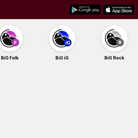
BiG Folk
BiG iG
BiG Rock