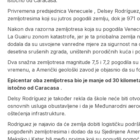
istočno od Caracasa.
Privremena predsjednica Venecuele , Delsey Rodríguez, 
zemljotresima koji su jutros pogodili zemlju, dok je 971
Nakon dva razorna zemljotresa koja su pogodila Venecuelu
La Guairu zonom katastrofe, jer je ta priobalna zemlja n
dodala da su usvojene vanredne mjere za sigurnost na c
desetina srušenih zgrada, uništenih porodičnih kuća i po
Dva snažna zemljotresa magnitude 7,5 i 7,2 pogodila su
vremenu, a Američki geološki zavod je objasnio da su f
Epicentar oba zemljotresa bio je manje od 30 kilome
istočno od Caracasa
.
Delsy Rodríguez je također rekla da škole neće biti otv
osnovnih usluga obustavljene i da je Međunarodni aero
oštećenja infrastrukture.
Rodriguez je najavio da će zemlja dobiti logističku podr
pogođenih zemljotresima i dodao da su Sjedinjene Amer
Meksiko i Katar bili među prvima koji su ponudili pomoć