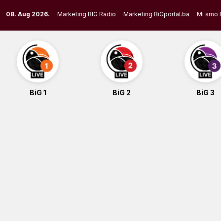
Skip
08. Aug 2026.
Marketing BIG Radio
Marketing BiGportal.ba
Mi smo 
to
content
BiG 1
BiG 2
BiG 3