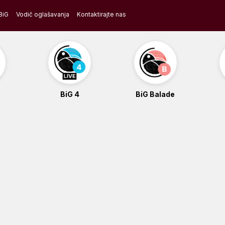
BiG
Vodič oglašavanja
Kontaktirajte nas
BiG 4
BiG Balade