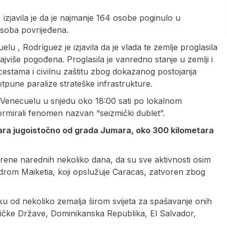
izjavila je da je najmanje 164 osobe poginulo u
 osoba povrijeđena.
 , Rodríguez je izjavila da je vlada te zemlje proglasila
ajviše pogođena. Proglasila je vanredno stanje u zemlji i
estama i civilnu zaštitu zbog dokazanog postojanja
tpune paralize strateške infrastrukture.
 Venecuelu u srijedu oko 18:00 sati po lokalnom
ormirali fenomen nazvan “seizmički dublet”.
tara jugoistočno od grada Jumara, oko 300 kilometara
orene narednih nekoliko dana, da su sve aktivnosti osim
drom Maiketia, koji opslužuje Caracas, zatvoren zbog
šku od nekoliko zemalja širom svijeta za spašavanje onih
ičke Države, Dominikanska Republika, El Salvador,
.