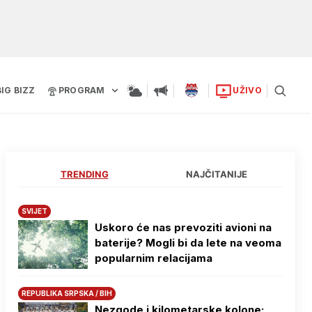
BIG BIZZ
PROGRAM
UŽIVO
TRENDING
NAJČITANIJE
SVIJET
Uskoro će nas prevoziti avioni na
baterije? Mogli bi da lete na veoma
popularnim relacijama
REPUBLIKA SRPSKA / BIH
Nezgode i kilometarske kolone: