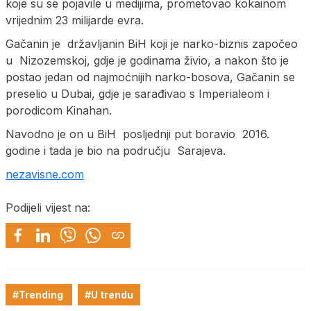
koje su se pojavile u medijima, prometovao kokainom
vrijednim 23 milijarde evra.
Gačanin je državljanin BiH koji je narko-biznis započeo
u Nizozemskoj, gdje je godinama živio, a nakon što je
postao jedan od najmoćnijih narko-bosova, Gačanin se
preselio u Dubai, gdje je sarađivao s Imperialeom i
porodicom Kinahan.
Navodno je on u BiH posljednji put boravio 2016.
godine i tada je bio na području Sarajeva.
nezavisne.com
Podijeli vijest na:
#Trending
#U trendu