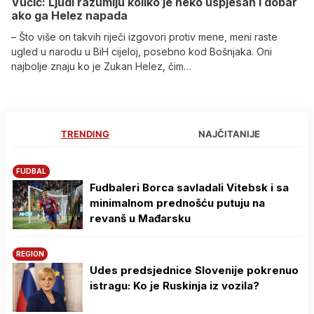
Vučić: Ljudi razumiju koliko je neko uspješan i dobar
ako ga Helez napada
– Što više on takvih riječi izgovori protiv mene, meni raste
ugled u narodu u BiH cijeloj, posebno kod Bošnjaka. Oni
najbolje znaju ko je Zukan Helez, čim…
TRENDING
NAJČITANIJE
FUDBAL
Fudbaleri Borca savladali Vitebsk i sa
minimalnom prednošću putuju na
revanš u Mađarsku
REGION
Udes predsjednice Slovenije pokrenuo
istragu: Ko je Ruskinja iz vozila?