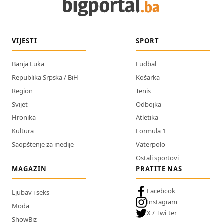
VIJESTI
SPORT
Banja Luka
Fudbal
Republika Srpska / BiH
Košarka
Region
Tenis
Svijet
Odbojka
Hronika
Atletika
Kultura
Formula 1
Saopštenje za medije
Vaterpolo
Ostali sportovi
MAGAZIN
PRATITE NAS
Facebook
Ljubav i seks
Instagram
Moda
X / Twitter
ShowBiz