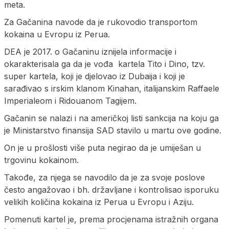
meta.
Za Gačanina navode da je rukovodio transportom
kokaina u Evropu iz Perua.
DEA je 2017. o Gačaninu iznijela informacije i
okarakterisala ga da je vođa kartela Tito i Dino, tzv.
super kartela, koji je djelovao iz Dubaija i koji je
sarađivao s irskim klanom Kinahan, italijanskim Raffaele
Imperialeom i Ridouanom Tagijem.
Gačanin se nalazi i na američkoj listi sankcija na koju ga
je Ministarstvo finansija SAD stavilo u martu ove godine.
On je u prošlosti više puta negirao da je umiješan u
trgovinu kokainom.
Takođe, za njega se navodilo da je za svoje poslove
često angažovao i bh. državljane i kontrolisao isporuku
velikih količina kokaina iz Perua u Evropu i Aziju.
Pomenuti kartel je, prema procjenama istražnih organa