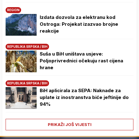
REGION
Izdata dozvola za elektranu kod
Ostroga: Projekat izazvao brojne
reakcije
REPUBLIKA SRPSKA / BIH
Suša u BiH uništava usjeve:
Poljoprivrednici očekuju rast cijena
hrane
REPUBLIKA SRPSKA / BIH
BiH aplicirala za SEPA: Naknade za
uplate iz inostranstva biće jeftinije do
94%
PRIKAŽI JOŠ VIJESTI