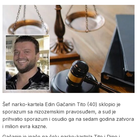
Šef narko-kartela Edin Gačanin Tito (40) sklopio je
sporazum sa nizozemskim pravosuđem, a sud je
prihvatio sporazum i osudio ga na sedam godina zatvora
i milion evra kazne.
Gačanin je inače na čelu narko-kartela Tito i Dino i