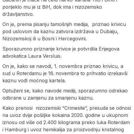
porijeklo mu je iz BiH, dok ima i nizozemsko
državljanstvo.
On je, prema pisanju tamošnjih medija, priznao krivicu
pod uslovom da kaznu zatvora izdržava u Dubaiju,
Nizozemskoj ili u Bosni i Hercegovini.
Sporazumno priznanje krivice je potvrdila Enjegova
advokatica Laura Versluis.
On je, kako se navodi, 1. novembra priznao krivicu, a
sud u Roterdamu je 16. novembra to prihvatio izrekavši
kaznu vođi moćnog kartela.
Optuženi se, kako navode mediji, sporazumno odrekao
odbrane u zamjenu za smanjenu kaznu.
Kako prenosi nizozemski “Crimesite”, presuda se odnosi
na uvoz dvije pošiljke kokaina 2020. godine u ukupnom
iznosu od više od 2.400 kilograma preko luka Roterdam
i Hamburg i uvoz hemikalija za proizvodnju kristalnog