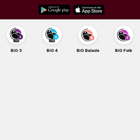
Skip
to
content
BiG 3
BiG 4
BiG Balade
BiG Folk