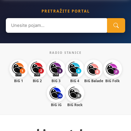
PRETRAŽITE PORTAL
Search
for:
RADIO STANICE
BiG 1
BiG 2
BiG 3
BiG 4
BiG Balade
BiG Folk
BiG iG
BiG Rock