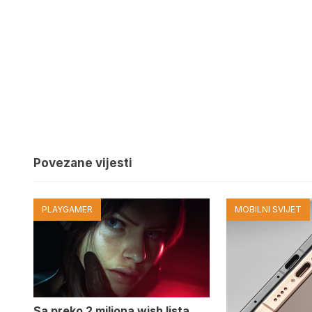
Povezane vijesti
PLAYGAMER
MOBILNI SVIJET
Sa preko 2 miliona wish lista,