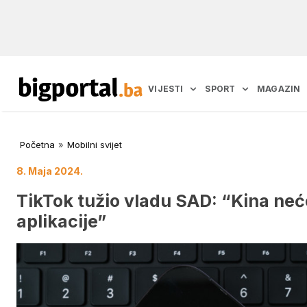
VIJESTI
SPORT
MAGAZIN
Početna
»
Mobilni svijet
8. Maja 2024.
TikTok tužio vladu SAD: “Kina neć
aplikacije”