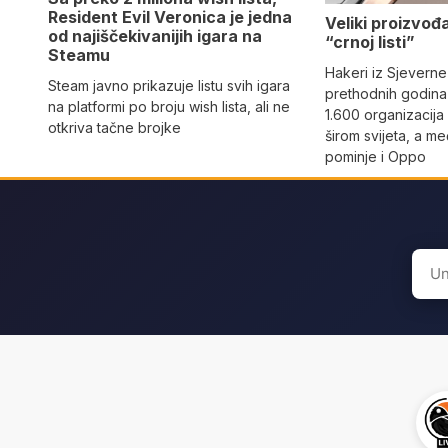
Resident Evil Veronica je jedna
Veliki proizvođ
od najiščekivanijih igara na
“crnoj listi”
Steamu
Hakeri iz Sjeverne
Steam javno prikazuje listu svih igara
prethodnih godina 
na platformi po broju wish lista, ali ne
1.600 organizacija
otkriva tačne brojke
širom svijeta, a m
pominje i Oppo
Sear
for: