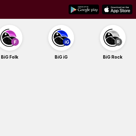
BiG Folk
BiG iG
BiG Rock