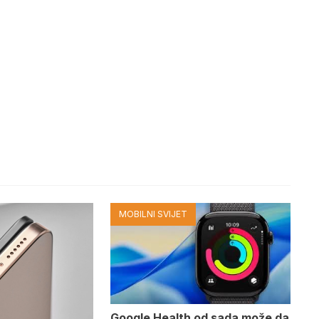
MOBILNI SVIJET
Google Health od sada može da