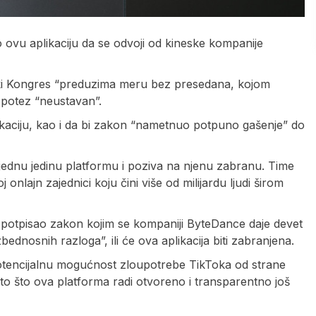
o ovu aplikaciju da se odvoji od kineske kompanije
čki Kongres “preduzima meru bez presedana, kojom
aj potez “neustavan”.
kaciju, kao i da bi zakon “nametnuo potpuno gašenje” do
a jednu jedinu platformu i poziva na njenu zabranu. Time
onlajn zajednici koju čini više od milijardu ljudi širom
potpisao zakon kojim se kompaniji ByteDance daje devet
dnosnih razloga”, ili će ova aplikacija biti zabranjena.
otencijalnu mogućnost zloupotrebe TikToka od strane
to što ova platforma radi otvoreno i transparentno još