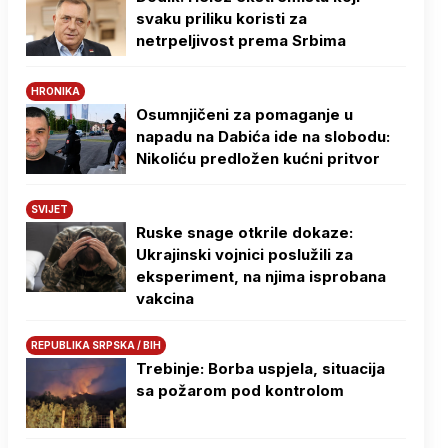
svaku priliku koristi za
netrpeljivost prema Srbima
HRONIKA
Osumnjičeni za pomaganje u
napadu na Dabića ide na slobodu:
Nikoliću predložen kućni pritvor
SVIJET
Ruske snage otkrile dokaze:
Ukrajinski vojnici poslužili za
eksperiment, na njima isprobana
vakcina
REPUBLIKA SRPSKA / BIH
Trebinje: Borba uspjela, situacija
sa požarom pod kontrolom