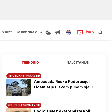
BIG BIZZ
PROGRAM
UŽIVO
TRENDING
NAJČITANIJE
REPUBLIKA SRPSKA / BIH
Ambasada Ruske Federacije:
Licemjerje u svom punom sjaju
REPUBLIKA SRPSKA / BIH
Dodik: Helez ekstremista koji