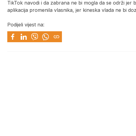
TikTok navodi i da zabrana ne bi mogla da se održi jer bi
aplikacija promenila vlasnika, jer kineska vlada ne bi d
Podijeli vijest na: