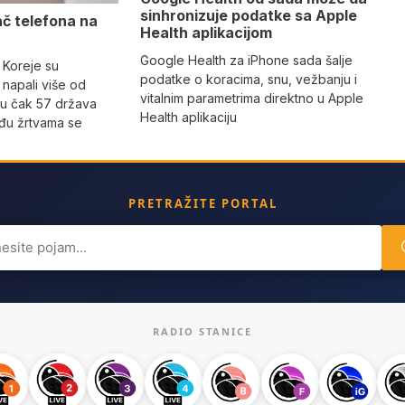
sinhronizuje podatke sa Apple
ač telefona na
Health aplikacijom
Google Health za iPhone sada šalje
 Koreje su
podatke o koracima, snu, vežbanju i
napali više od
vitalnim parametrima direktno u Apple
 u čak 57 država
Health aplikaciju
eđu žrtvama se
PRETRAŽITE PORTAL
ch
RADIO STANICE