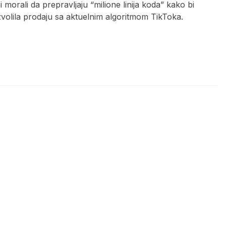
 morali da prepravljaju “milione linija koda” kako bi
ozvolila prodaju sa aktuelnim algoritmom TikToka.