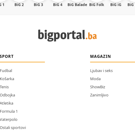
G 1
BiG 2
BiG 3
BiG 4
BiG Balade
BiG Folk
BiG iG
BiG
SPORT
MAGAZIN
Fudbal
Ljubav i seks
Košarka
Moda
Tenis
ShowBiz
Odbojka
Zanimljivo
Atletika
Formula 1
Vaterpolo
Ostali sportovi