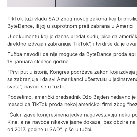
TikTok tuži vladu SAD zbog novog zakona koji bi prisili
ByteDance, ili joj u suprotnom preti zabrana u Americi.
U dokumentu koji je danas predat sudu, piše da ameri
direktno izdvaja i zabranjuje TikTok”, i tvrdi se da je ov
Tužba navodi i da nije moguće da ByteDance proda apli
19. januara sledeće godine.
“Prvi put u istoriji, Kongres podržava zakon koji izdvaj
se zabranjuje i da svi Amerikanci učestvuju u jedinstvenoj 
sveta”, navodi se u tužbi.
Podsetimo, američki predsednik Džo Bajden nedavno je 
meseci da TikTok proda nekoj američkoj firmi zbog “bezbe
“Čak i izjave kongresmena jedva nagoveštavaju neku p
Kine, a ne navode nikakve jasne dokaze, bez obzira na 
od 2017. godine u SAD”, piše u tužbi.