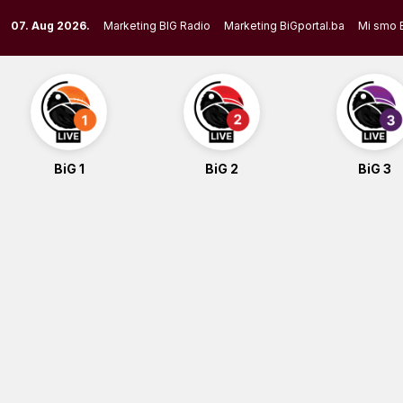
Skip
07. Aug 2026.
Marketing BIG Radio
Marketing BiGportal.ba
Mi smo 
to
content
BiG 1
BiG 2
BiG 3