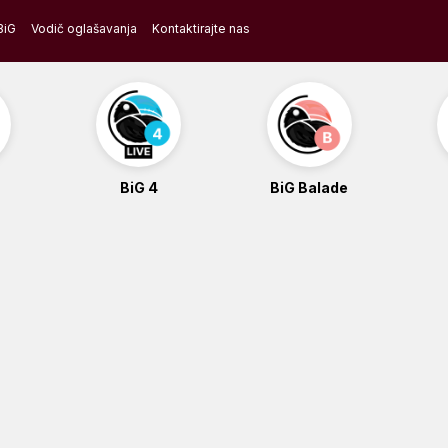
BiG
Vodič oglašavanja
Kontaktirajte nas
BiG 4
BiG Balade