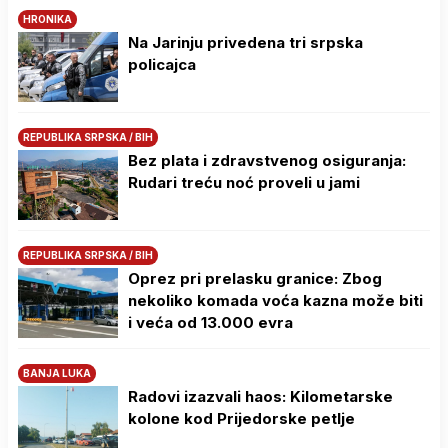
HRONIKA
Na Јarinju privedena tri srpska
policajca
REPUBLIKA SRPSKA / BIH
Bez plata i zdravstvenog osiguranja:
Rudari treću noć proveli u jami
REPUBLIKA SRPSKA / BIH
Oprez pri prelasku granice: Zbog
nekoliko komada voća kazna može biti
i veća od 13.000 evra
BANJA LUKA
Radovi izazvali haos: Kilometarske
kolone kod Prijedorske petlje