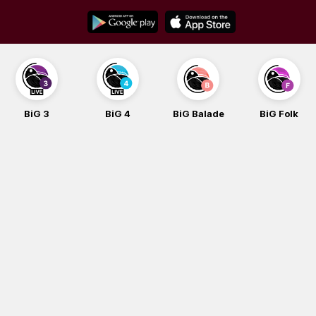
Skip
to
content
BiG 3
BiG 4
BiG Balade
BiG Folk