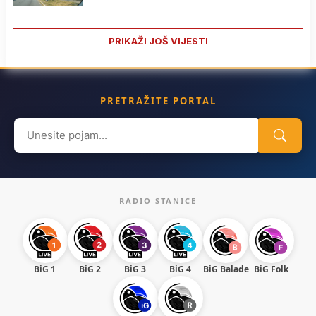
PRIKAŽI JOŠ VIJESTI
PRETRAŽITE PORTAL
Search
for:
RADIO STANICE
BiG 1
BiG 2
BiG 3
BiG 4
BiG Balade
BiG Folk