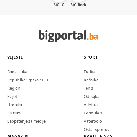
BiG iG
BiG Rock
VIJESTI
SPORT
Banja Luka
Fudbal
Republika Srpska / BiH
Košarka
Region
Tenis
Svijet
Odbojka
Hronika
Atletika
Kultura
Formula 1
Saopštenje za medije
Vaterpolo
Ostali sportovi
MAGAZIN
PRATITE NAS