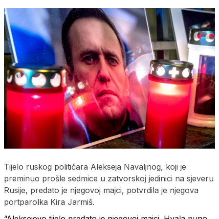
Tijelo ruskog političara Alekseja Navaljnog, koji je
preminuo prošle sedmice u zatvorskoj jedinici na sjeveru
Rusije, predato je njegovoj majci, potvrdila je njegova
portparolka Kira Jarmiš.
“Aleksejevo tijelo predato je njegovoj majci. Hvala puno