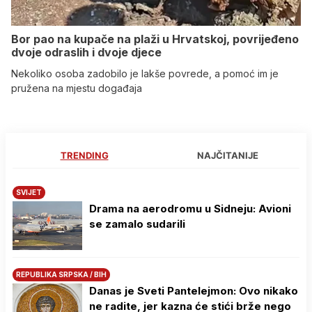
Bor pao na kupače na plaži u Hrvatskoj, povrijeđeno
dvoje odraslih i dvoje djece
Nekoliko osoba zadobilo je lakše povrede, a pomoć im je
pružena na mjestu događaja
TRENDING
NAJČITANIJE
SVIJET
Drama na aerodromu u Sidneju: Avioni
se zamalo sudarili
REPUBLIKA SRPSKA / BIH
Danas je Sveti Pantelejmon: Ovo nikako
ne radite, jer kazna će stići brže nego