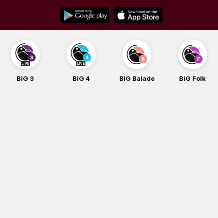
Skip
to
content
BiG 3
BiG 4
BiG Balade
BiG Folk