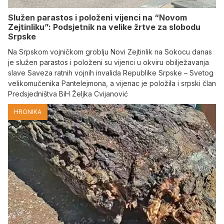
Služen parastos i položeni vijenci na “Novom
Zejtinliku”: Podsjetnik na velike žrtve za slobodu
Srpske
Na Srpskom vojničkom groblju Novi Zejtinlik na Sokocu danas
je služen parastos i položeni su vijenci u okviru obilježavanja
slave Saveza ratnih vojnih invalida Republike Srpske – Svetog
velikomučenika Pantelejmona, a vijenac je položila i srpski član
Predsjedništva BiH Željka Cvijanović
HRONIKA