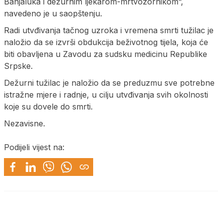
Banjaluka i dežurnim ljekarom-mrtvozornikom”,
navedeno je u saopštenju.
Radi utvđivanja tačnog uzroka i vremena smrti tužilac je
naložio da se izvrši obdukcija beživotnog tijela, koja će
biti obavljena u Zavodu za sudsku medicinu Republike
Srpske.
Dežurni tužilac je naložio da se preduzmu sve potrebne
istražne mjere i radnje, u cilju utvđivanja svih okolnosti
koje su dovele do smrti.
Nezavisne.
Podijeli vijest na: