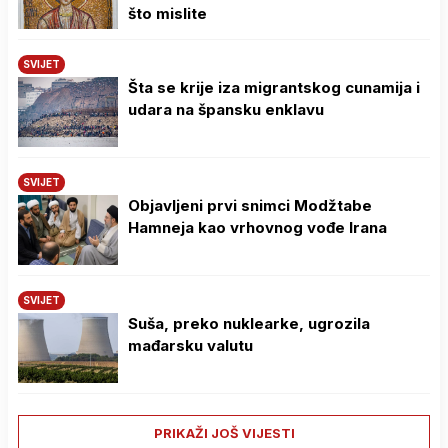
što mislite
SVIJET
Šta se krije iza migrantskog cunamija i
udara na špansku enklavu
SVIJET
Objavljeni prvi snimci Modžtabe
Hamneja kao vrhovnog vođe Irana
SVIJET
Suša, preko nuklearke, ugrozila
mađarsku valutu
PRIKAŽI JOŠ VIJESTI