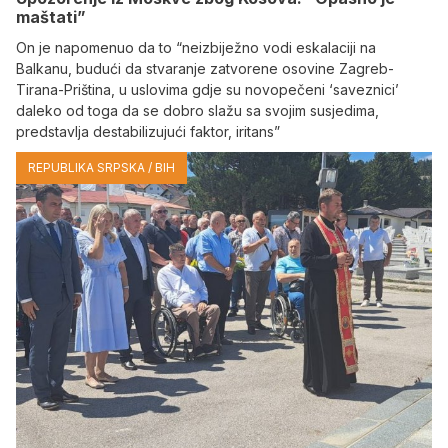
maštati”
On je napomenuo da to “neizbiježno vodi eskalaciji na
Balkanu, budući da stvaranje zatvorene osovine Zagreb-
Tirana-Priština, u uslovima gdje su novopečeni ‘saveznici’
daleko od toga da se dobro slažu sa svojim susjedima,
predstavlja destabilizujući faktor, iritans”
REPUBLIKA SRPSKA / BIH