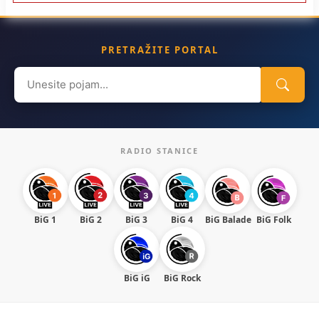
PRETRAŽITE PORTAL
Search
for:
RADIO STANICE
BiG 1
BiG 2
BiG 3
BiG 4
BiG Balade
BiG Folk
BiG iG
BiG Rock