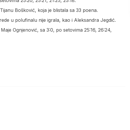
setovima 25:20, 25:21, 21:25, 25:18.
Tijanu Bošković, koja je blistala sa 33 poena.
rede u polufinalu nije igrala, kao i Aleksandra Јegdić.
Maje Ognjenović, sa 3:0, po setovima 25:16, 26:24,