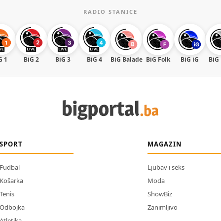
RADIO STANICE
G 1
BiG 2
BiG 3
BiG 4
BiG Balade
BiG Folk
BiG iG
BiG
SPORT
MAGAZIN
Fudbal
Ljubav i seks
Košarka
Moda
Tenis
ShowBiz
Odbojka
Zanimljivo
Atletika