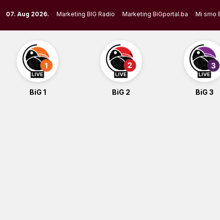
Skip
07. Aug 2026.
Marketing BIG Radio
Marketing BiGportal.ba
Mi smo 
to
content
BiG 1
BiG 2
BiG 3