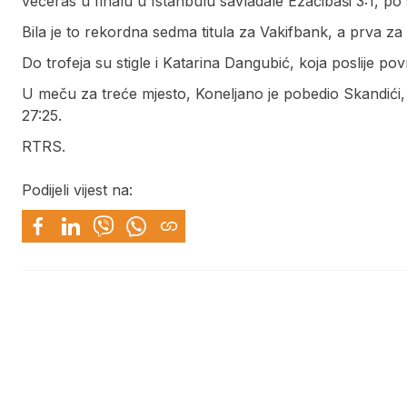
večeras u finalu u Istanbulu savladale Ezačibaši 3:1, po 
Bila je to rekordna sedma titula za Vakifbank, a prva za 
Do trofeja su stigle i Katarina Dangubić, koja poslije pov
U meču za treće mjesto, Koneljano je pobedio Skandići, 
27:25.
RTRS.
Podijeli vijest na: