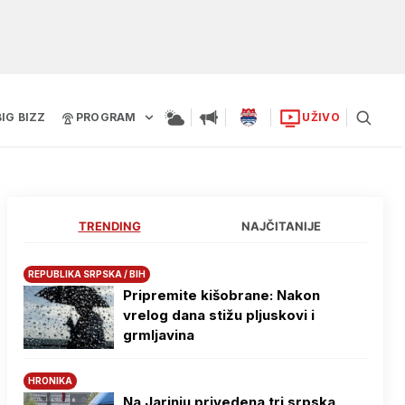
BIG BIZZ
PROGRAM
UŽIVO
TRENDING
NAJČITANIJE
REPUBLIKA SRPSKA / BIH
Pripremite kišobrane: Nakon
vrelog dana stižu pljuskovi i
grmljavina
HRONIKA
Na Јarinju privedena tri srpska