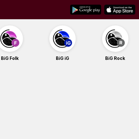
BiG Folk
BiG iG
BiG Rock