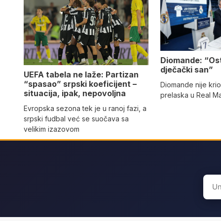
Diomande: “Os
dječački san”
UEFA tabela ne laže: Partizan
“spasao” srpski koeficijent –
Diomande nije kri
situacija, ipak, nepovoljna
prelaska u Real M
Evropska sezona tek je u ranoj fazi, a
srpski fudbal već se suočava sa
velikim izazovom
Sear
for: