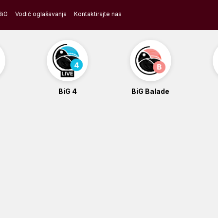
BiG
Vodič oglašavanja
Kontaktirajte nas
BiG 4
BiG Balade