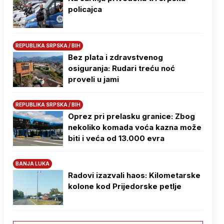
policajca
REPUBLIKA SRPSKA / BIH
Bez plata i zdravstvenog
osiguranja: Rudari treću noć
proveli u jami
REPUBLIKA SRPSKA / BIH
Oprez pri prelasku granice: Zbog
nekoliko komada voća kazna može
biti i veća od 13.000 evra
BANJA LUKA
Radovi izazvali haos: Kilometarske
kolone kod Prijedorske petlje