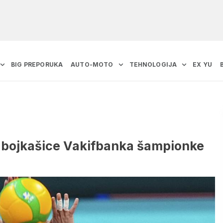
BIG PREPORUKA
AUTO-MOTO
TEHNOLOGIJA
EX YU
odbojkašice Vakifbanka šampionke