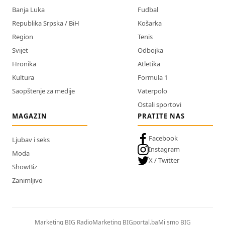
Banja Luka
Fudbal
Republika Srpska / BiH
Košarka
Region
Tenis
Svijet
Odbojka
Hronika
Atletika
Kultura
Formula 1
Saopštenje za medije
Vaterpolo
Ostali sportovi
MAGAZIN
PRATITE NAS
Facebook
Ljubav i seks
Instagram
Moda
X / Twitter
ShowBiz
Zanimljivo
Marketing BIG Radio
Marketing BIGportal.ba
Mi smo BIG