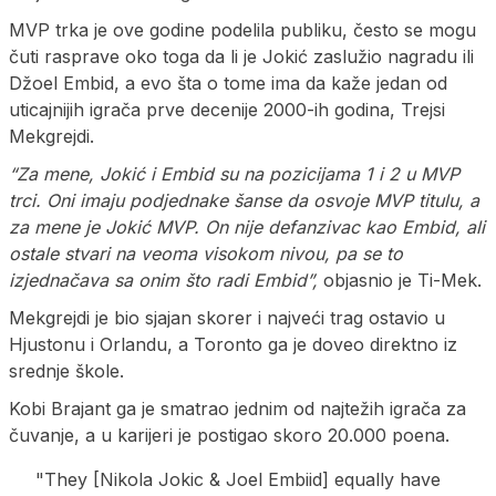
MVP trka je ove godine podelila publiku, često se mogu
čuti rasprave oko toga da li je Jokić zaslužio nagradu ili
Džoel Embid, a evo šta o tome ima da kaže jedan od
uticajnijih igrača prve decenije 2000-ih godina, Trejsi
Mekgrejdi.
“Za mene, Jokić i Embid su na pozicijama 1 i 2 u MVP
trci. Oni imaju podjednake šanse da osvoje MVP titulu, a
za mene je Jokić MVP. On nije defanzivac kao Embid, ali
ostale stvari na veoma visokom nivou, pa se to
izjednačava sa onim što radi Embid”,
objasnio je Ti-Mek.
Mekgrejdi je bio sjajan skorer i najveći trag ostavio u
Hjustonu i Orlandu, a Toronto ga je doveo direktno iz
srednje škole.
Kobi Brajant ga je smatrao jednim od najtežih igrača za
čuvanje, a u karijeri je postigao skoro 20.000 poena.
"They [Nikola Jokic & Joel Embiid] equally have