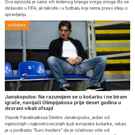
Ova epizoda je samo vrh ledenog brijega svega onoga što se
dešavalo u FIFA, ali takođe i u fudbalu koji nema pravu ideju o
upravljanju
KOŠARKA
Janakopulos: Ne razumijem se u košarku i ne biram
igrače, navijači Olimpijakosa prije deset godina u
dvorani vikali ofsajd
Vlasnik Panatinaikosa Dimitris Janakopulos, jedan od
najmoćnijih i najkontroverznijih ljudi evropske košarke, rekao
je u podkastu “Euro Insiders” da je očekivao više od