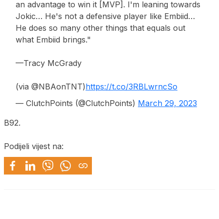
an advantage to win it [MVP]. I'm leaning towards
Jokic… He's not a defensive player like Embiid…
He does so many other things that equals out
what Embiid brings."
—Tracy McGrady
(via @NBAonTNT)
https://t.co/3RBLwrncSo
— ClutchPoints (@ClutchPoints)
March 29, 2023
B92.
Podijeli vijest na: