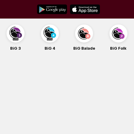
Skip
to
content
BiG 4
BiG Balade
BiG Folk
BiG iG