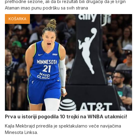
prethodne sezone, ali da bi rezultati bili drugačiji da je Ergin
Ataman imao punu podršku sa svih strana
KOŠARKA
Prva u istoriji pogodila 10 trojki na WNBA utakmici!
Kajla Mekbrajd priredila je spektakularno veče navijačima
Minesota Linksa.