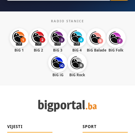
RADIO STANICE
BiG 1
BiG 2
BiG 3
BiG 4
BiG Balade
BiG Folk
BiG iG
BiG Rock
VIJESTI
SPORT