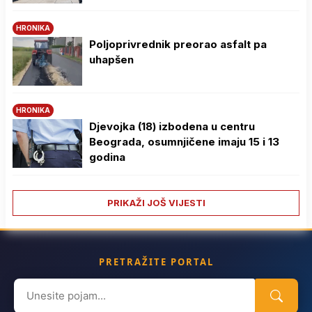
HRONIKA
Poljoprivrednik preorao asfalt pa
uhapšen
HRONIKA
Djevojka (18) izbodena u centru
Beograda, osumnjičene imaju 15 i 13
godina
PRIKAŽI JOŠ VIJESTI
PRETRAŽITE PORTAL
Search
for: