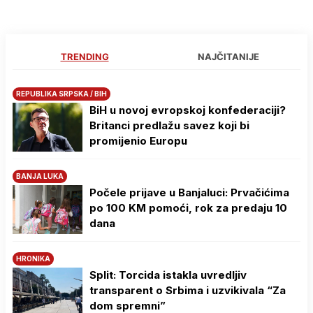
TRENDING
NAJČITANIJE
REPUBLIKA SRPSKA / BIH
BiH u novoj evropskoj konfederaciji?
Britanci predlažu savez koji bi
promijenio Europu
BANJA LUKA
Počele prijave u Banjaluci: Prvačićima
po 100 KM pomoći, rok za predaju 10
dana
HRONIKA
Split: Torcida istakla uvredljiv
transparent o Srbima i uzvikivala “Za
dom spremni”