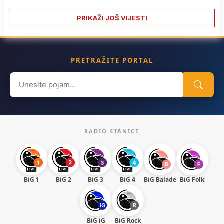
PRIKAŽI JOŠ VIJESTI
PRETRAŽITE PORTAL
Search
for:
RADIO STANICE
BiG 1
BiG 2
BiG 3
BiG 4
BiG Balade
BiG Folk
BiG iG
BiG Rock