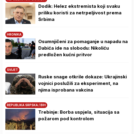
Dodik: Helez ekstremista koji svaku
priliku koristi za netrpeljivost prema
Srbima
HRONIKA
Osumnjičeni za pomaganje u napadu na
Dabića ide na slobodu: Nikoliću
predložen kućni pritvor
SVIJET
Ruske snage otkrile dokaze: Ukrajinski
vojnici poslužili za eksperiment, na
njima isprobana vakcina
REPUBLIKA SRPSKA / BIH
Trebinje: Borba uspjela, situacija sa
požarom pod kontrolom