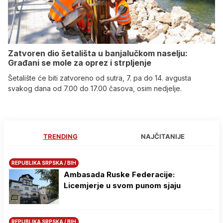
Zatvoren dio šetališta u banjalučkom naselju:
Građani se mole za oprez i strpljenje
Šetalište će biti zatvoreno od sutra, 7. pa do 14. avgusta
svakog dana od 7.00 do 17.00 časova, osim nedjelje.
TRENDING
NAJČITANIJE
REPUBLIKA SRPSKA / BIH
Ambasada Ruske Federacije:
Licemjerje u svom punom sjaju
REPUBLIKA SRPSKA / BIH