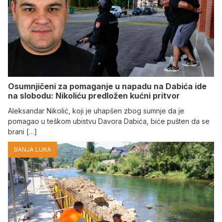
Osumnjičeni za pomaganje u napadu na Dabića ide
na slobodu: Nikoliću predložen kućni pritvor
Aleksandar Nikolić, koji je uhapšen zbog sumnje da je
pomagao u teškom ubistvu Davora Dabića, biće pušten da se
brani […]
BANJA LUKA