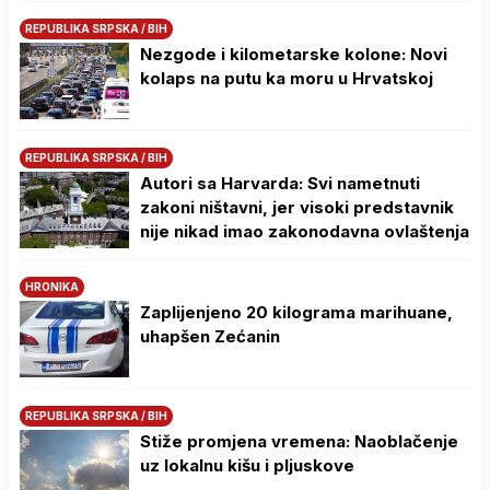
REPUBLIKA SRPSKA / BIH
Nezgode i kilometarske kolone: Novi
kolaps na putu ka moru u Hrvatskoj
REPUBLIKA SRPSKA / BIH
Autori sa Harvarda: Svi nametnuti
zakoni ništavni, jer visoki predstavnik
nije nikad imao zakonodavna ovlaštenja
HRONIKA
Zaplijenjeno 20 kilograma marihuane,
uhapšen Zećanin
REPUBLIKA SRPSKA / BIH
Stiže promjena vremena: Naoblačenje
uz lokalnu kišu i pljuskove