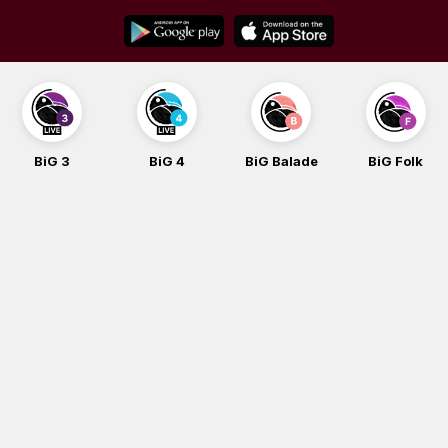
Skip
to
content
BiG 3
BiG 4
BiG Balade
BiG Folk