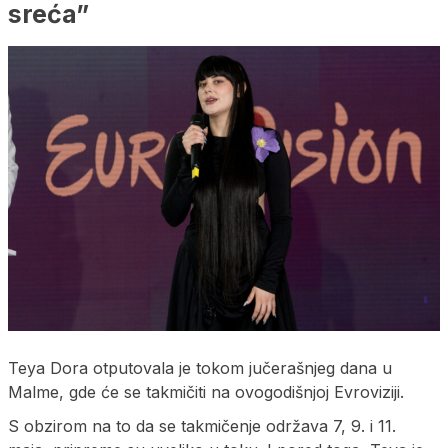
sreća”
Teya Dora otputovala je tokom jučerašnjeg dana u
Malme, gde će se takmičiti na ovogodišnjoj Evroviziji.
S obzirom na to da se takmičenje održava 7, 9. i 11.