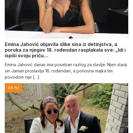
Emina Jahović objavila slike sina iz detinjstva, a
poruka za njegov 18. rođendan rasplakala sve: „Idi i
ispiši svoju priču…
Emina Jahović danas ima poseban razlog za slavlje. Njen stariji
sin Jaman proslavlja 18. rođendan, a ponosna majka tim
povodom nije […]
EX YU