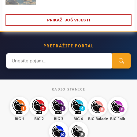
PRIKAŽI JOŠ VIJESTI
PRETRAŽITE PORTAL
Search
for:
RADIO STANICE
BiG 1
BiG 2
BiG 3
BiG 4
BiG Balade
BiG Folk