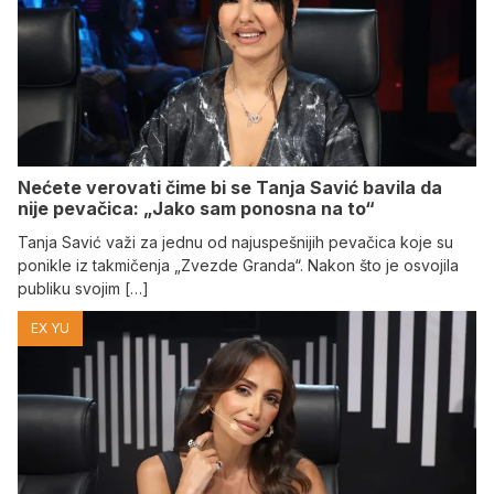
Nećete verovati čime bi se Tanja Savić bavila da
nije pevačica: „Jako sam ponosna na to“
Tanja Savić važi za jednu od najuspešnijih pevačica koje su
ponikle iz takmičenja „Zvezde Granda“. Nakon što je osvojila
publiku svojim […]
EX YU