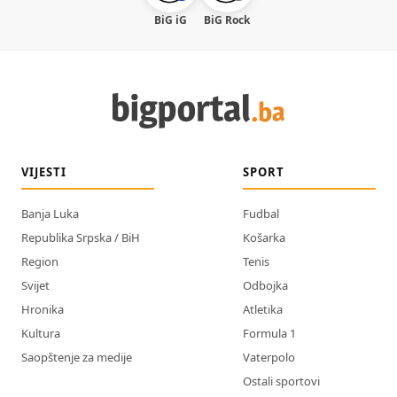
BiG iG
BiG Rock
VIJESTI
SPORT
Banja Luka
Fudbal
Republika Srpska / BiH
Košarka
Region
Tenis
Svijet
Odbojka
Hronika
Atletika
Kultura
Formula 1
Saopštenje za medije
Vaterpolo
Ostali sportovi