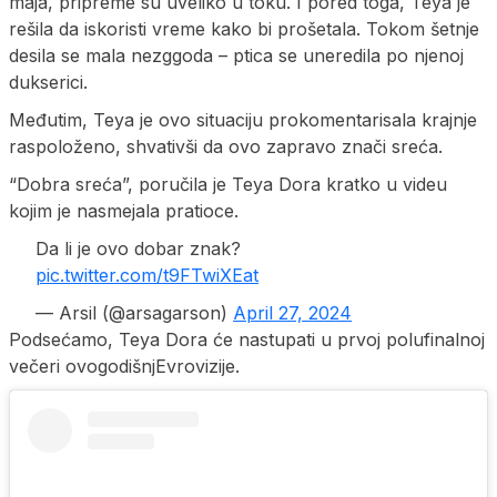
maja, pripreme su uveliko u toku. I pored toga, Teya je
rešila da iskoristi vreme kako bi prošetala. Tokom šetnje
desila se mala nezggoda – ptica se uneredila po njenoj
dukserici.
Međutim, Teya je ovo situaciju prokomentarisala krajnje
raspoloženo, shvativši da ovo zapravo znači sreća.
“Dobra sreća”, poručila je Teya Dora kratko u videu
kojim je nasmejala pratioce.
Da li je ovo dobar znak?
pic.twitter.com/t9FTwiXEat
— Arsil (@arsagarson)
April 27, 2024
Podsećamo, Teya Dora će nastupati u prvoj polufinalnoj
večeri ovogodišnjEvrovizije.