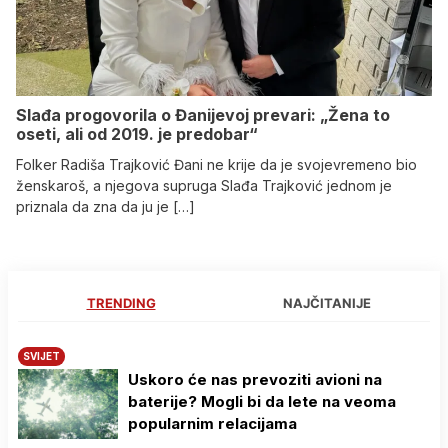
Slađa progovorila o Đanijevoj prevari: „Žena to
oseti, ali od 2019. je predobar“
Folker Radiša Trajković Đani ne krije da je svojevremeno bio
ženskaroš, a njegova supruga Slađa Trajković jednom je
priznala da zna da ju je […]
TRENDING
NAJČITANIJE
SVIJET
Uskoro će nas prevoziti avioni na
baterije? Mogli bi da lete na veoma
popularnim relacijama