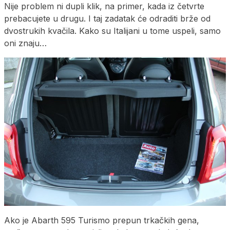
Nije problem ni dupli klik, na primer, kada iz četvrte
prebacujete u drugu. I taj zadatak će odraditi brže od
dvostrukih kvačila. Kako su Italijani u tome uspeli, samo
oni znaju…
Ako je Abarth 595 Turismo prepun trkačkih gena,