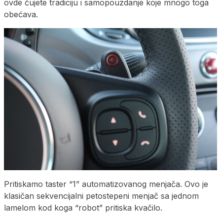
ovde čujete tradiciju i samopouzdanje koje mnogo toga
obećava.
Pritiskamo taster “1” automatizovanog menjača. Ovo je
klasičan sekvencijalni petostepeni menjač sa jednom
lamelom kod koga “robot” pritiska kvačilo.