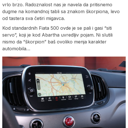
vrlo brzo. Radoznalost nas je navela da pritisnemo
dugme na komandnoj tabli sa znakom škorpiona, levo
od tastera sva četiri migavca.
Kod standardnih Fiata 500 ovde je se pali i gasi “siti
servo”, koji je kod Abartha uvredljiv pojam. Ni slutili
nismo da “škorpion” baš ovoliko menja karakter
automobila…