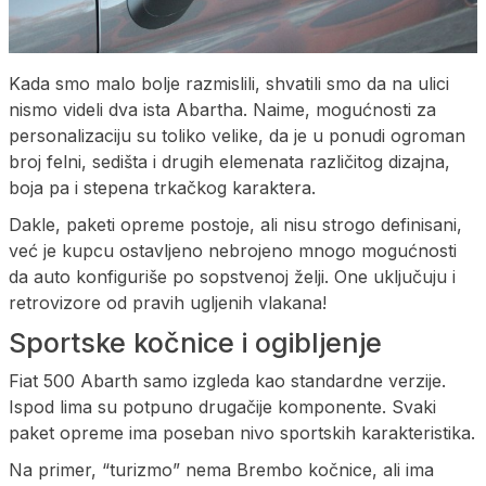
Kada smo malo bolje razmislili, shvatili smo da na ulici
nismo videli dva ista Abartha. Naime, mogućnosti za
personalizaciju su toliko velike, da je u ponudi ogroman
broj felni, sedišta i drugih elemenata različitog dizajna,
boja pa i stepena trkačkog karaktera.
Dakle, paketi opreme postoje, ali nisu strogo definisani,
već je kupcu ostavljeno nebrojeno mnogo mogućnosti
da auto konfiguriše po sopstvenoj želji. One uključuju i
retrovizore od pravih ugljenih vlakana!
Sportske kočnice i ogibljenje
Fiat 500 Abarth samo izgleda kao standardne verzije.
Ispod lima su potpuno drugačije komponente. Svaki
paket opreme ima poseban nivo sportskih karakteristika.
Na primer, “turizmo” nema Brembo kočnice, ali ima