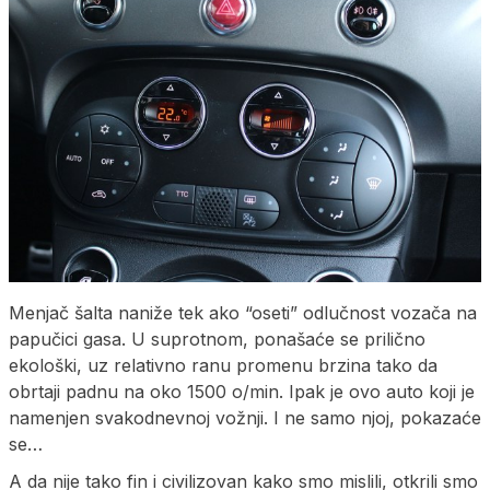
Menjač šalta naniže tek ako “oseti” odlučnost vozača na
papučici gasa. U suprotnom, ponašaće se prilično
ekološki, uz relativno ranu promenu brzina tako da
obrtaji padnu na oko 1500 o/min. Ipak je ovo auto koji je
namenjen svakodnevnoj vožnji. I ne samo njoj, pokazaće
se…
A da nije tako fin i civilizovan kako smo mislili, otkrili smo