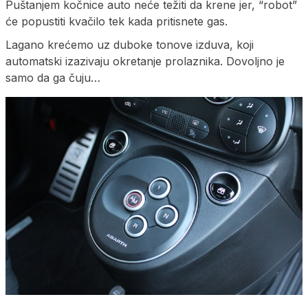
Puštanjem kočnice auto neće težiti da krene jer, “robot”
će popustiti kvačilo tek kada pritisnete gas.
Lagano krećemo uz duboke tonove izduva, koji
automatski izazivaju okretanje prolaznika. Dovoljno je
samo da ga čuju…