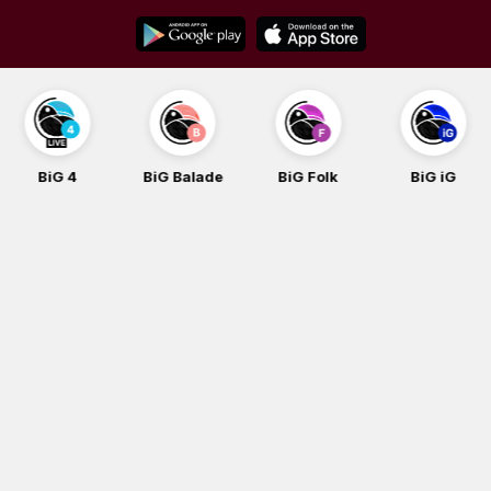
Skip
to
content
BiG Balade
BiG Folk
BiG iG
BiG Rock