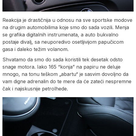
Reakcija je drastičnija u odnosu na sve sportske modove
na drugim automobilima koje smo do sada vozili. Menja
se grafika digitalnih instrumenata, a auto bukvalno
postaje divalj, sa neuporedivo osetljivijom papučicom
gasa i daleko težim volanom.
Shvatamo da smo do sada koristili tek desetak odsto
snage motora. Iako 165 “konja” na papiru ne deluje
mnogo, na tonu teškom „abartu“ je sasvim dovoljno da
vam digne adrenalin do te mere da će zateći nespremne
čak i najiskusnije petrolhede.