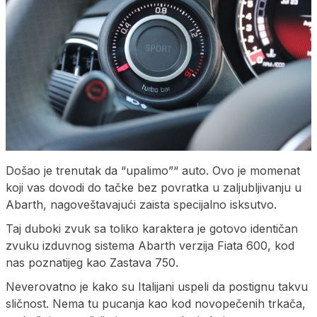
Došao je trenutak da “upalimo”“ auto. Ovo je momenat
koji vas dovodi do tačke bez povratka u zaljubljivanju u
Abarth, nagoveštavajući zaista specijalno isksutvo.
Taj duboki zvuk sa toliko karaktera je gotovo identičan
zvuku izduvnog sistema Abarth verzija Fiata 600, kod
nas poznatijeg kao Zastava 750.
Neverovatno je kako su Italijani uspeli da postignu takvu
sličnost. Nema tu pucanja kao kod novopečenih trkača,