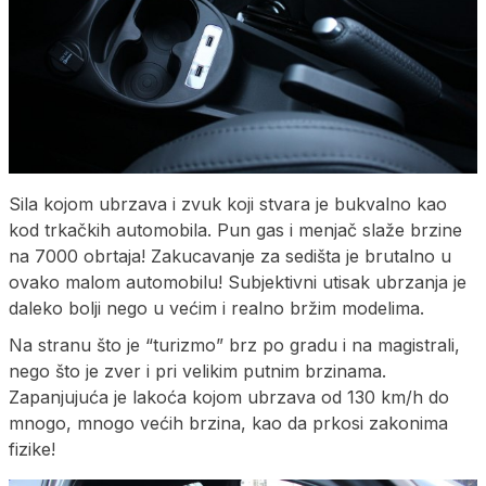
Sila kojom ubrzava i zvuk koji stvara je bukvalno kao
kod trkačkih automobila. Pun gas i menjač slaže brzine
na 7000 obrtaja! Zakucavanje za sedišta je brutalno u
ovako malom automobilu! Subjektivni utisak ubrzanja je
daleko bolji nego u većim i realno bržim modelima.
Na stranu što je “turizmo” brz po gradu i na magistrali,
nego što je zver i pri velikim putnim brzinama.
Zapanjujuća je lakoća kojom ubrzava od 130 km/h do
mnogo, mnogo većih brzina, kao da prkosi zakonima
fizike!