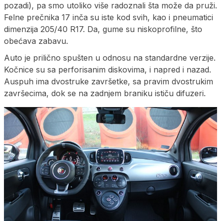
pozadi), pa smo utoliko više radoznali šta može da pruži.
Felne prečnika 17 inča su iste kod svih, kao i pneumatici
dimenzija 205/40 R17. Da, gume su niskoprofilne, što
obećava zabavu.
Auto je prilično spušten u odnosu na standardne verzije.
Kočnice su sa perforisanim diskovima, i napred i nazad.
Auspuh ima dvostruke završetke, sa pravim dvostrukim
završecima, dok se na zadnjem braniku ističu difuzeri.