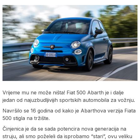
Vrijeme mu ne može ništa! Fiat 500 Abarth je i dalje
jedan od najuzbudljivijih sportskih automobila za vožnju.
Navršilo se 16 godina od kako je Abarthova verzija Fiata
500 stigla na tržište.
Činjenica je da se sada potencira nova generacija na
struju, ali smo poželeli da isprobamo “stari”, ovu veliku