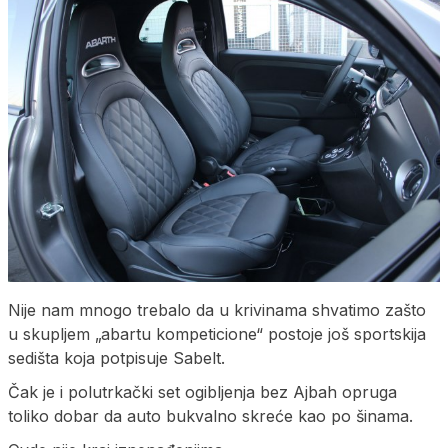
Nije nam mnogo trebalo da u krivinama shvatimo zašto
u skupljem „abartu kompeticione“ postoje još sportskija
sedišta koja potpisuje Sabelt.
Čak je i polutrkački set ogibljenja bez Ajbah opruga
toliko dobar da auto bukvalno skreće kao po šinama.