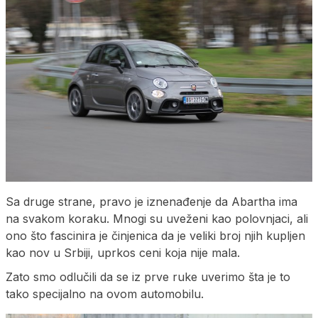
Sa druge strane, pravo je iznenađenje da Abartha ima
na svakom koraku. Mnogi su uveženi kao polovnjaci, ali
ono što fascinira je činjenica da je veliki broj njih kupljen
kao nov u Srbiji, uprkos ceni koja nije mala.
Zato smo odlučili da se iz prve ruke uverimo šta je to
tako specijalno na ovom automobilu.