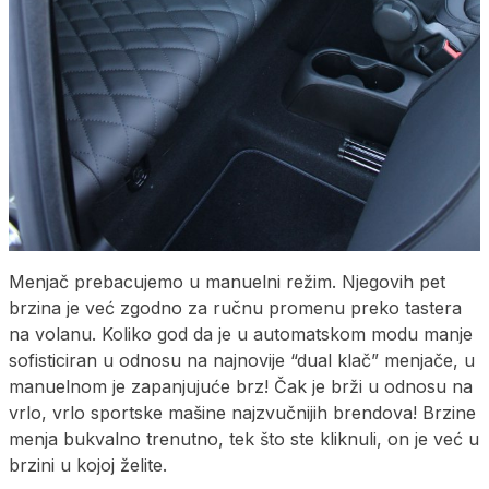
Menjač prebacujemo u manuelni režim. Njegovih pet
brzina je već zgodno za ručnu promenu preko tastera
na volanu. Koliko god da je u automatskom modu manje
sofisticiran u odnosu na najnovije “dual klač” menjače, u
manuelnom je zapanjujuće brz! Čak je brži u odnosu na
vrlo, vrlo sportske mašine najzvučnijih brendova! Brzine
menja bukvalno trenutno, tek što ste kliknuli, on je već u
brzini u kojoj želite.