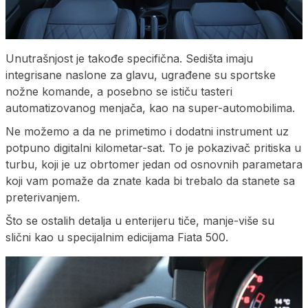
Unutrašnjost je takođe specifična. Sedišta imaju
integrisane naslone za glavu, ugrađene su sportske
nožne komande, a posebno se ističu tasteri
automatizovanog menjača, kao na super-automobilima.
Ne možemo a da ne primetimo i dodatni instrument uz
potpuno digitalni kilometar-sat. To je pokazivač pritiska u
turbu, koji je uz obrtomer jedan od osnovnih parametara
koji vam pomaže da znate kada bi trebalo da stanete sa
preterivanjem.
Što se ostalih detalja u enterijeru tiče, manje-više su
slični kao u specijalnim edicijama Fiata 500.