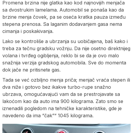
Promena brzina nije glatka kao kod najnovijih menjača
sa dvostrukim lamelama. Automobil se ponaša kao da
brzine menja čovek, pa se oseća kratka pauza između
stepena prenosa. Sa laganim dodavanjem gasa nema
cimanja i poskakivanja.
Lako se kontroliše a ubrzanja su uobičajena, baš kako i
treba za tečnu gradsku vožnju. Da nije osetno direktnijeg
volana i tvrđeg ogibljenja, reklo bi se da je ovo malo
snažnija verzija gradskog automobila. Sve do momenta
dok jače ne pritisnete gas.
Tada se već ozbiljno menja priča; menjač vraća stepen ili
dva niže i gotovo bez ikakve turbo-rupe snažno
ubrzava, omogućavajući vam da se prestrojavate sa
lakoćom kao da auto ima 900 kilograma. Zato smo se
iznenadili pogledom na tehničke karakteristike, gde je
navedeno da ima “čak”“ 1045 kilograma.