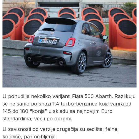
U ponudi je nekoliko varijanti Fiata 500 Abarth. Razlikuju
se ne samo po snazi 1.4 turbo-benzinca koja varira od
145 do 180 “konja” u skladu sa najnovijim Euro
standardima, već i po opremi.
U zavisnosti od verzije drugačija su sedišta, felne,
kočnice, pa i ogibljenje.