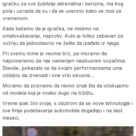
igračku za sve ljubitelje adrenalina i benzina, ma kog
pola i uzrasta da su i da se uverimo kako se nosi sa
vremenom.
Kada kažemo da je igračka, ne mislimo na
omalovažavanje, naprotiv. Auto je toliko zabavan za
vožnju da jednostavno ne želite da izađete iz njega.
Pri svemu tome je veoma brz, pa moramo da
napomenemo da nije namenjen neiskusnim vozačima.
Štaviše, pokazalo se da svojim performansama ume
ozbiljno da iznenadi i one vrlo iskusne…
Moramo da priznamo da nismo znali šta da očekujemo
od modela koji je ovako dugo na tržištu.
Vreme ipak čini svoje, s obzirom da se nove tehnologije i
sve finija podešavanja automobila događaju i na šest
meseci.