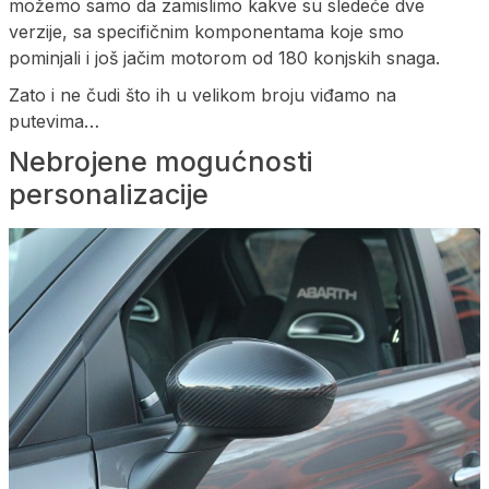
možemo samo da zamislimo kakve su sledeće dve
verzije, sa specifičnim komponentama koje smo
pominjali i još jačim motorom od 180 konjskih snaga.
Zato i ne čudi što ih u velikom broju viđamo na
putevima…
Nebrojene mogućnosti
personalizacije