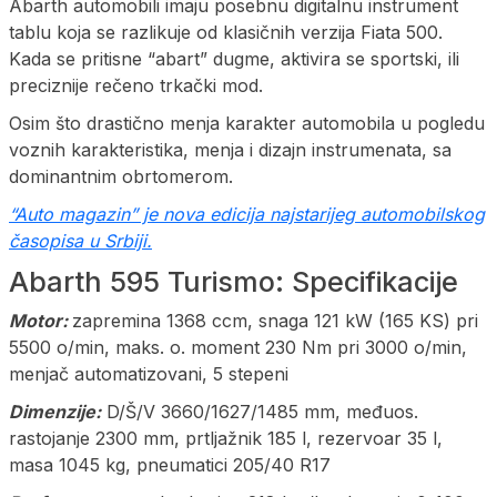
Abarth automobili imaju posebnu digitalnu instrument
tablu koja se razlikuje od klasičnih verzija Fiata 500.
Kada se pritisne “abart” dugme, aktivira se sportski, ili
preciznije rečeno trkački mod.
Osim što drastično menja karakter automobila u pogledu
voznih karakteristika, menja i dizajn instrumenata, sa
dominantnim obrtomerom.
“Auto magazin” je nova edicija najstarijeg automobilskog
časopisa u Srbiji.
Abarth 595 Turismo: Specifikacije
Motor:
zapremina 1368 ccm, snaga 121 kW (165 KS) pri
5500 o/min, maks. o. moment 230 Nm pri 3000 o/min,
menjač automatizovani, 5 stepeni
Dimenzije:
D/Š/V 3660/1627/1485 mm, međuos.
rastojanje 2300 mm, prtljažnik 185 l, rezervoar 35 l,
masa 1045 kg, pneumatici 205/40 R17