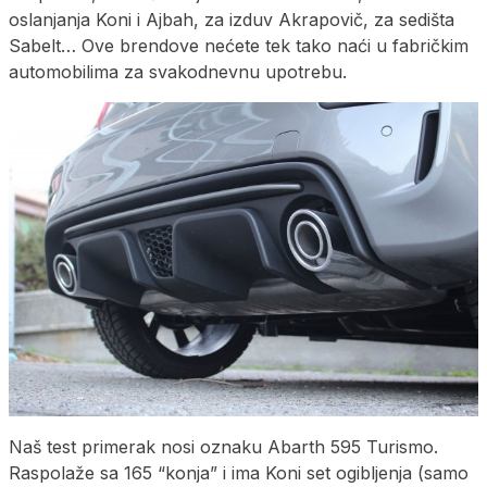
oslanjanja Koni i Ajbah, za izduv Akrapovič, za sedišta
Sabelt… Ove brendove nećete tek tako naći u fabričkim
automobilima za svakodnevnu upotrebu.
Naš test primerak nosi oznaku Abarth 595 Turismo.
Raspolaže sa 165 “konja” i ima Koni set ogibljenja (samo