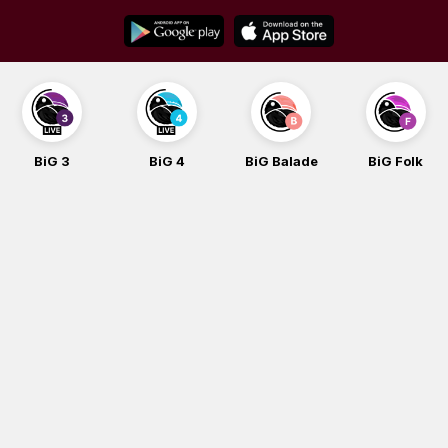
Skip
to
content
BiG 3
BiG 4
BiG Balade
BiG Folk