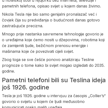
u hotelskoj sobi u Njujorku bez interneta, televizije i
pametnih telefona, opisao svijet u kojem danas živimo.
Nikola Tesla nije bio samo genijalni pronalazač već i
čovjek čija su predviđanja o budućnosti danas gotovo
zastrašujuće precizna.
Mnogo prije nastanka savremene tehnologije govorio je
o uređajima koje ćemo nositi u džepovima, robotima koji
će zamijeniti ljude, bežičnom prenosu energije i
mašinama koje će povezivati cijeli svijet.
Zbog toga se sve češće ponovo analiziraju Tesline
prognoze o tome kako bi svijet mogao izgledati do 2035.
godine.
Pametni telefoni bili su Teslina ideja
još 1926. godine
Tesla je još 1926. godine u intervjuu za časopis „Collier’s“
govorio o svijetu u kojem će ljudi međusobno
komunicirati preko malih uređaja.