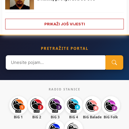
PRIKAŽI JOŠ VIJESTI
PRETRAŽITE PORTAL
Search
for:
RADIO STANICE
BiG 1
BiG 2
BiG 3
BiG 4
BiG Balade
BiG Folk