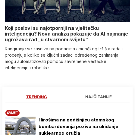
Koji poslovi su najotporniji na vještačku
inteligenciju? Nova analiza pokazuje da AI najmanje
ugrožava rad „u stvarnom svijetu“
Rangiranje se zasniva na podacima američkog tržišta rada i
procenjuje koliko se ključni zadaci određenog zanimanja
mogu automatizovati pomoću savremene veštačke
inteligencije i robotike
TRENDING
NAJČITANIJE
SVIJET
Hirošima na godišnjicu atomskog
bombardovanja poziva na ukidanje
nuklearnog oružja