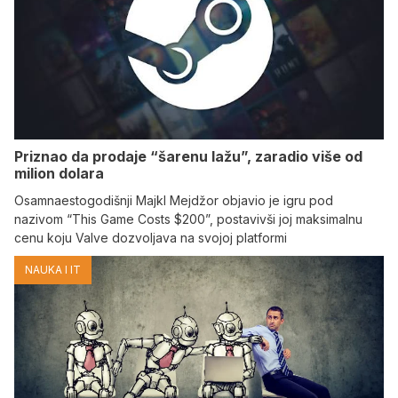
Priznao da prodaje “šarenu lažu”, zaradio više od
milion dolara
Osamnaestogodišnji Majkl Mejdžor objavio je igru pod
nazivom “This Game Costs $200”, postavivši joj maksimalnu
cenu koju Valve dozvoljava na svojoj platformi
NAUKA I IT