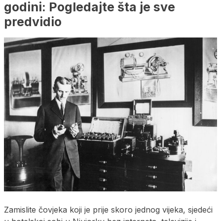
godini: Pogledajte šta je sve
predvidio
Zamislite čovjeka koji je prije skoro jednog vijeka, sjedeći