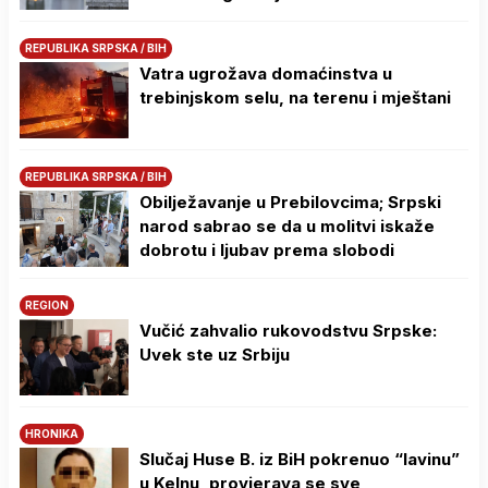
REPUBLIKA SRPSKA / BIH
Vatra ugrožava domaćinstva u
trebinjskom selu, na terenu i mještani
REPUBLIKA SRPSKA / BIH
Obilježavanje u Prebilovcima; Srpski
narod sabrao se da u molitvi iskaže
dobrotu i ljubav prema slobodi
REGION
Vučić zahvalio rukovodstvu Srpske:
Uvek ste uz Srbiju
HRONIKA
Slučaj Huse B. iz BiH pokrenuo “lavinu”
u Kelnu, provjerava se sve