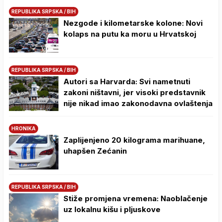
REPUBLIKA SRPSKA / BIH
Nezgode i kilometarske kolone: Novi
kolaps na putu ka moru u Hrvatskoj
REPUBLIKA SRPSKA / BIH
Autori sa Harvarda: Svi nametnuti
zakoni ništavni, jer visoki predstavnik
nije nikad imao zakonodavna ovlaštenja
HRONIKA
Zaplijenjeno 20 kilograma marihuane,
uhapšen Zećanin
REPUBLIKA SRPSKA / BIH
Stiže promjena vremena: Naoblačenje
uz lokalnu kišu i pljuskove