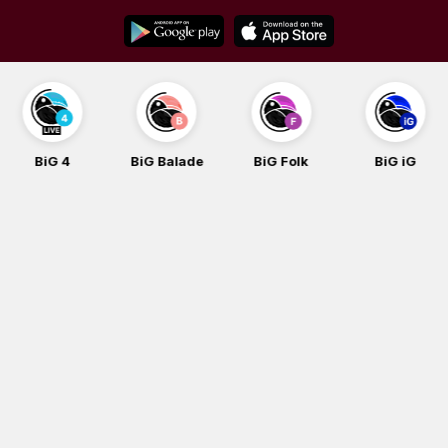
Skip
to
content
BiG 4
BiG Balade
BiG Folk
BiG iG