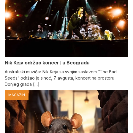
Nik Kejv održao koncert u Beogradu
Australijski muzičar Nik Kejv sa svojim sastavom “The Bad
Seeds” održao je sinoć, 7. avgusta, koncert na prostoru
Donjeg grada […]
MAGAZIN