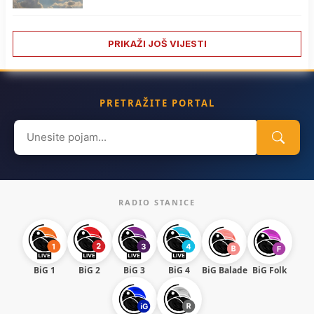
PRIKAŽI JOŠ VIJESTI
PRETRAŽITE PORTAL
Search
for:
RADIO STANICE
BiG 1
BiG 2
BiG 3
BiG 4
BiG Balade
BiG Folk