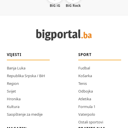
BiG iG
BiG Rock
VIJESTI
SPORT
Banja Luka
Fudbal
Republika Srpska / BiH
Košarka
Region
Tenis
Svijet
Odbojka
Hronika
Atletika
Kultura
Formula 1
Saopštenje za medije
Vaterpolo
Ostali sportovi