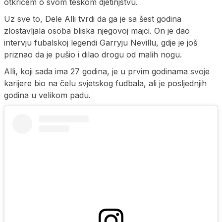
otkrićem o svom teškom djetinjstvu.
Uz sve to, Dele Alli tvrdi da ga je sa šest godina
zlostavljala osoba bliska njegovoj majci. On je dao
intervju fubalskoj legendi Garryju Nevillu, gdje je još
priznao da je pušio i dilao drogu od malih nogu.
Alli, koji sada ima 27 godina, je u prvim godinama svoje
karijere bio na čelu svjetskog fudbala, ali je posljednjih
godina u velikom padu.