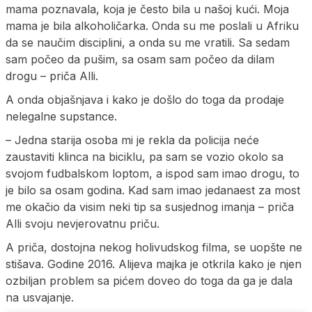
mama poznavala, koja je često bila u našoj kući. Moja
mama je bila alkoholičarka. Onda su me poslali u Afriku
da se naučim disciplini, a onda su me vratili. Sa sedam
sam počeo da pušim, sa osam sam počeo da dilam
drogu – priča Alli.
A onda objašnjava i kako je došlo do toga da prodaje
nelegalne supstance.
– Jedna starija osoba mi je rekla da policija neće
zaustaviti klinca na biciklu, pa sam se vozio okolo sa
svojom fudbalskom loptom, a ispod sam imao drogu, to
je bilo sa osam godina. Kad sam imao jedanaest za most
me okačio da visim neki tip sa susjednog imanja – priča
Alli svoju nevjerovatnu priču.
A priča, dostojna nekog holivudskog filma, se uopšte ne
stišava. Godine 2016. Alijeva majka je otkrila kako je njen
ozbiljan problem sa pićem doveo do toga da ga je dala
na usvajanje.