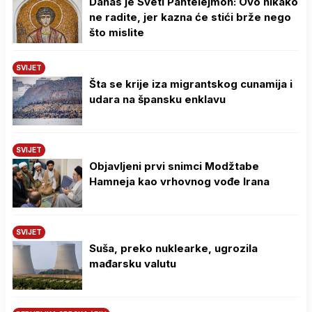
Danas je Sveti Pantelejmon: Ovo nikako
ne radite, jer kazna će stići brže nego
što mislite
SVIJET
Šta se krije iza migrantskog cunamija i
udara na špansku enklavu
SVIJET
Objavljeni prvi snimci Modžtabe
Hamneja kao vrhovnog vođe Irana
SVIJET
Suša, preko nuklearke, ugrozila
mađarsku valutu