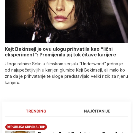
Kejt Bekinsejl je ovu ulogu prihvatila kao “lični
eksperiment”: Promijenila joj tok čitave karijere
Uloga ratnice Selin u filmskom serijalu “Underworld” jedna je
od najupečatljivijih u karijeri glumice Kejt Bekinsejl, ali malo ko
zna da je prihvatanje te uloge predstavljalo veliki rizik za njenu
karijeru.
TRENDING
NAJČITANIJE
REPUBLIKA SRPSKA / BIH