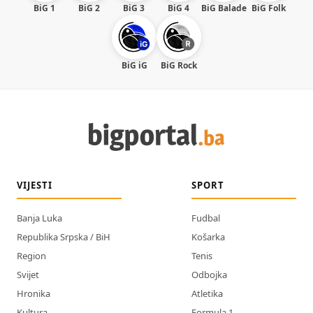
BiG 1
BiG 2
BiG 3
BiG 4
BiG Balade
BiG Folk
BiG iG
BiG Rock
VIJESTI
SPORT
Banja Luka
Fudbal
Republika Srpska / BiH
Košarka
Region
Tenis
Svijet
Odbojka
Hronika
Atletika
Kultura
Formula 1