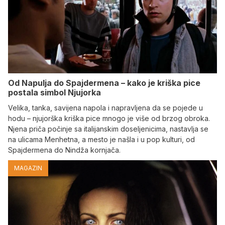
Od Napulja do Spajdermena – kako je kriška pice
postala simbol Njujorka
Velika, tanka, savijena napola i napravljena da se pojede u
hodu – njujorška kriška pice mnogo je više od brzog obroka.
Njena priča počinje sa italijanskim doseljenicima, nastavlja se
na ulicama Menhetna, a mesto je našla i u pop kulturi, od
Spajdermena do Nindža kornjača.
MAGAZIN