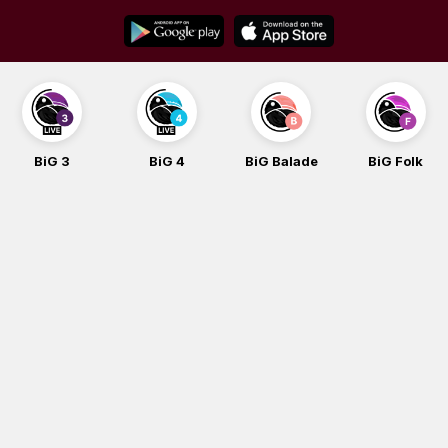
Skip
to
content
BiG 3
BiG 4
BiG Balade
BiG Folk