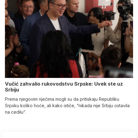
Vučić zahvalio rukovodstvu Srpske: Uvek ste uz
Srbiju
Prema njegovim riječima mogli su da pritiskaju Republiku
Srpsku koliko hoće, ali kako ističe, “nikada nije Srbiju ostavila
na cedilu”.