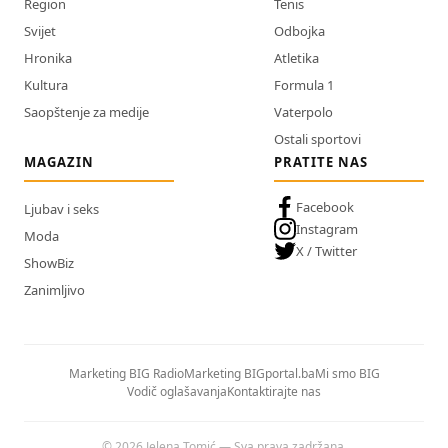
Region
Tenis
Svijet
Odbojka
Hronika
Atletika
Kultura
Formula 1
Saopštenje za medije
Vaterpolo
Ostali sportovi
MAGAZIN
PRATITE NAS
Facebook
Ljubav i seks
Instagram
Moda
X / Twitter
ShowBiz
Zanimljivo
Marketing BIG Radio
Marketing BIGportal.ba
Mi smo BIG
Vodič oglašavanja
Kontaktirajte nas
© 2026 Jelena Tomić — Sva prava zadržana.