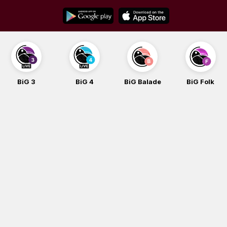
Skip
to
content
BiG 3
BiG 4
BiG Balade
BiG Folk