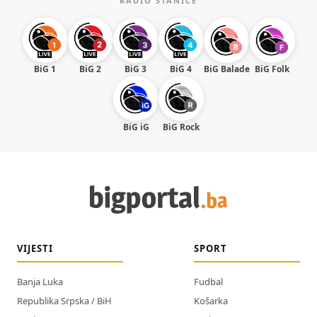
RADIO STANICE
BiG 1
BiG 2
BiG 3
BiG 4
BiG Balade
BiG Folk
BiG iG
BiG Rock
VIJESTI
SPORT
Banja Luka
Fudbal
Republika Srpska / BiH
Košarka