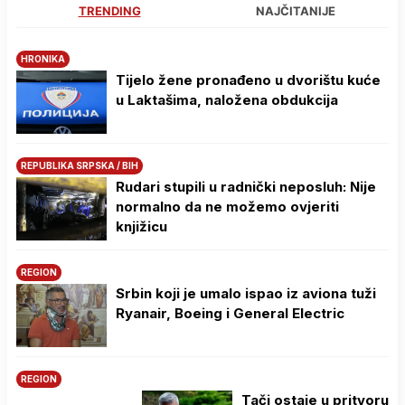
TRENDING
NAJČITANIJE
HRONIKA
Tijelo žene pronađeno u dvorištu kuće
u Laktašima, naložena obdukcija
REPUBLIKA SRPSKA / BIH
Rudari stupili u radnički neposluh: Nije
normalno da ne možemo ovjeriti
knjižicu
REGION
Srbin koji je umalo ispao iz aviona tuži
Ryanair, Boeing i General Electric
REGION
Tači ostaje u pritvoru