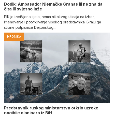
Dodik: Ambasador Njemačke Granas ili ne zna da
čita ili svjesno laže
PIK je izmišljeno tijelo, nema nikakvog uticaja na izbor,
imenovanje i potvrđivanje visokog predstavnika. Biraju ga
strane potpisnice Dejtonskog…
HRONIKA
Predstavnik ruskog ministarstva otkrio uzroke
pogibije planinara iz BiH