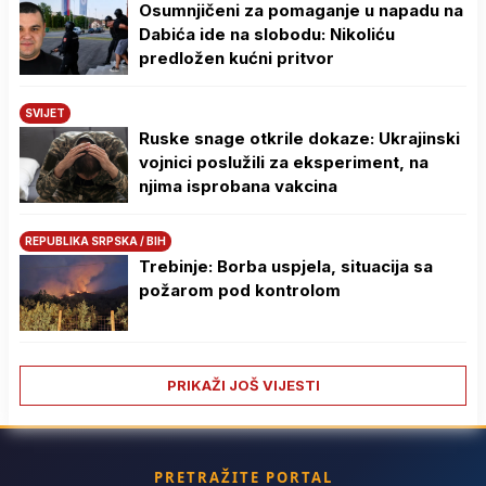
Osumnjičeni za pomaganje u napadu na
Dabića ide na slobodu: Nikoliću
predložen kućni pritvor
SVIJET
Ruske snage otkrile dokaze: Ukrajinski
vojnici poslužili za eksperiment, na
njima isprobana vakcina
REPUBLIKA SRPSKA / BIH
Trebinje: Borba uspjela, situacija sa
požarom pod kontrolom
PRIKAŽI JOŠ VIJESTI
PRETRAŽITE PORTAL