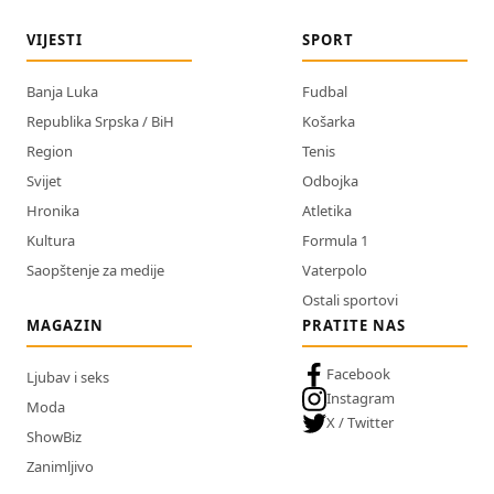
VIJESTI
SPORT
Banja Luka
Fudbal
Republika Srpska / BiH
Košarka
Region
Tenis
Svijet
Odbojka
Hronika
Atletika
Kultura
Formula 1
Saopštenje za medije
Vaterpolo
Ostali sportovi
MAGAZIN
PRATITE NAS
Facebook
Ljubav i seks
Instagram
Moda
X / Twitter
ShowBiz
Zanimljivo