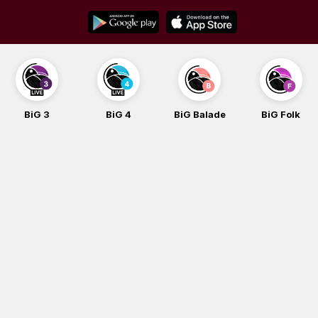
Skip
to
content
BiG 3
BiG 4
BiG Balade
BiG Folk