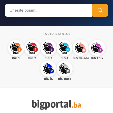
Search
for:
RADIO STANICE
BiG 1
BiG 2
BiG 3
BiG 4
BiG Balade
BiG Folk
BiG iG
BiG Rock