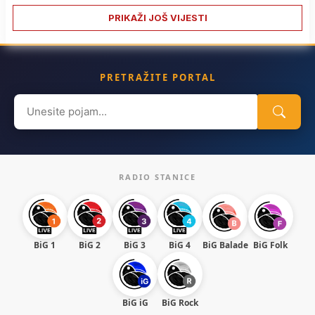
PRIKAŽI JOŠ VIJESTI
PRETRAŽITE PORTAL
Search
for:
RADIO STANICE
BiG 1
BiG 2
BiG 3
BiG 4
BiG Balade
BiG Folk
BiG iG
BiG Rock