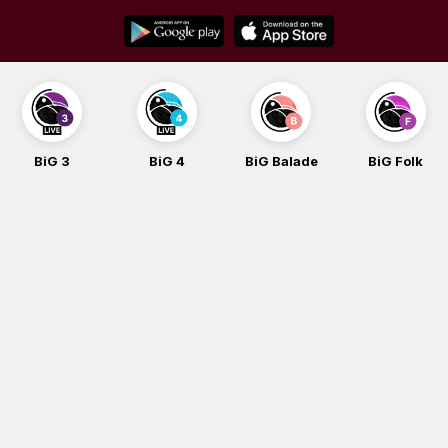
Skip
to
content
BiG 3
BiG 4
BiG Balade
BiG Folk