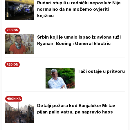
Rudari stupili u radnički neposluh: Nije
normalno da ne možemo ovjeriti
knjižicu
REGION
Srbin koji je umalo ispao iz aviona tuži
Ryanair, Boeing i General Electric
REGION
Tači ostaje u pritvoru
HRONIKA
Detalji požara kod Banjaluke: Mrtav
pijan palio vatru, pa napravio haos