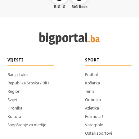
BiG iG
BiG Rock
VIJESTI
SPORT
Banja Luka
Fudbal
Republika Srpska / BiH
Košarka
Region
Tenis
Svijet
Odbojka
Hronika
Atletika
Kultura
Formula 1
Saopštenje za medije
Vaterpolo
Ostali sportovi