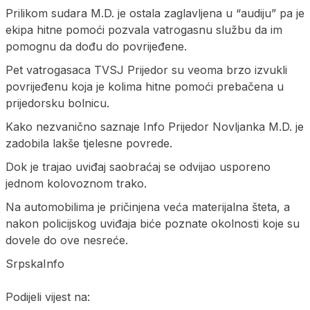
Prilikom sudara M.D. je ostala zaglavljena u “audiju” pa je
ekipa hitne pomoći pozvala vatrogasnu službu da im
pomognu da dođu do povrijeđene.
Pet vatrogasaca TVSJ Prijedor su veoma brzo izvukli
povrijeđenu koja je kolima hitne pomoći prebačena u
prijedorsku bolnicu.
Kako nezvanično saznaje Info Prijedor Novljanka M.D. je
zadobila lakše tjelesne povrede.
Dok je trajao uviđaj saobraćaj se odvijao usporeno
jednom kolovoznom trako.
Na automobilima je pričinjena veća materijalna šteta, a
nakon policijskog uviđaja biće poznate okolnosti koje su
dovele do ove nesreće.
SrpskaInfo
Podijeli vijest na: