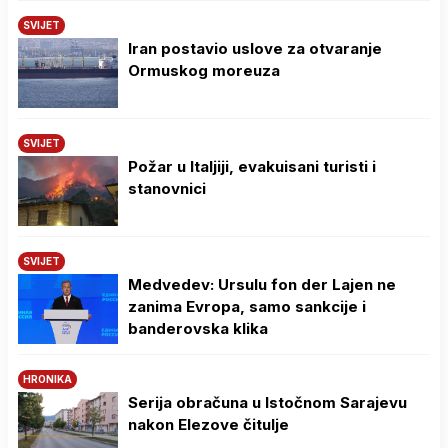
SVIJET
Iran postavio uslove za otvaranje
Ormuskog moreuza
SVIJET
Požar u Italjiji, evakuisani turisti i
stanovnici
SVIJET
Medvedev: Ursulu fon der Lajen ne
zanima Evropa, samo sankcije i
banderovska klika
HRONIKA
Serija obračuna u Istočnom Sarajevu
nakon Elezove čitulje