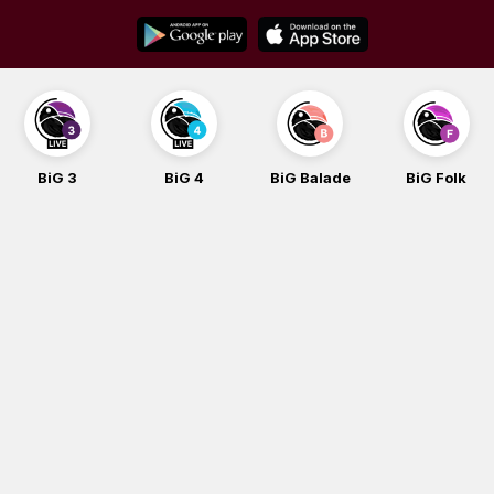
Skip
to
content
BiG 3
BiG 4
BiG Balade
BiG Folk