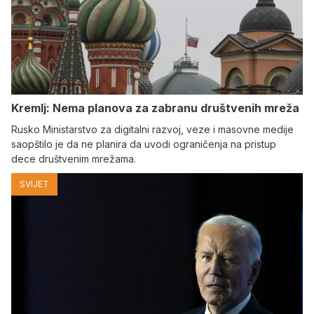
Kremlj: Nema planova za zabranu društvenih mreža
Rusko Ministarstvo za digitalni razvoj, veze i masovne medije
saopštilo je da ne planira da uvodi ograničenja na pristup
dece društvenim mrežama.
SVIJET