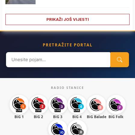
PRIKAŽI JOŠ VIJESTI
PRETRAŽITE PORTAL
Search
for:
RADIO STANICE
BiG 1
BiG 2
BiG 3
BiG 4
BiG Balade
BiG Folk