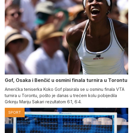
Gof, Osaka i Benčić u osmini finala turnira u Torontu
Američka teniserka Koko Gof plasirala se u osminu finala VTA
turnira u Torontu, pošto je danas u trećem kolu pobijedila
Grkinju Mariju Sakari rezultatom 6:1, 6:4.
SPORT