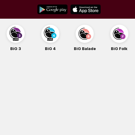
Skip
to
content
BiG 3
BiG 4
BiG Balade
BiG Folk