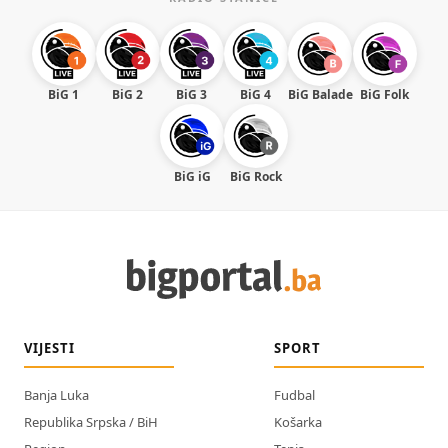
BiG 1
BiG 2
BiG 3
BiG 4
BiG Balade
BiG Folk
BiG iG
BiG Rock
VIJESTI
SPORT
Banja Luka
Fudbal
Republika Srpska / BiH
Košarka