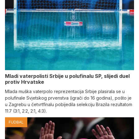
Mladi vaterpolisti Srbije u polufinalu SP, slijedi duel
protiv Hrvatske
Mlada muška vaterpolo reprezentacija Srbije plasirala se u
polufinale Svjetskog prvenstva (igrači do 16 godina), pošto je
u Zagrebu u četvrtfinalu pobijedila selekciju Brazila rezultatom
11:7 (3:1, 2:2, 2:1, 4:3).
FUDBAL