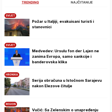
TRENDING
NAJČITANIJE
SVIJET
Požar u Italjiji, evakuisani turisti i
stanovnici
SVIJET
Medvedev: Ursulu fon der Lajen ne
zanima Evropa, samo sankcije i
banderovska klika
HRONIKA
Serija obračuna u Istočnom Sarajevu
nakon Elezove čitulje
REGION
Vučić: Sa Zelenskim o unapređenju