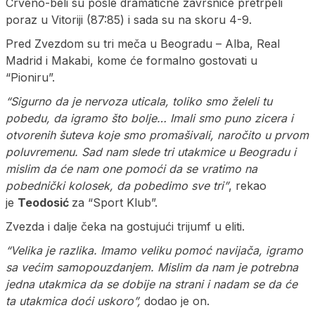
Crveno-beli su posle dramatične završnice pretrpeli
poraz u Vitoriji (87:85) i sada su na skoru 4-9.
Pred Zvezdom su tri meča u Beogradu – Alba, Real
Madrid i Makabi, kome će formalno gostovati u
“Pioniru”.
“Sigurno da je nervoza uticala, toliko smo želeli tu
pobedu, da igramo što bolje… Imali smo puno zicera i
otvorenih šuteva koje smo promašivali, naročito u prvom
poluvremenu. Sad nam slede tri utakmice u Beogradu i
mislim da će nam one pomoći da se vratimo na
pobednički kolosek, da pobedimo sve tri”
, rekao
je
Teodosić
za “Sport Klub”.
Zvezda i dalje čeka na gostujući trijumf u eliti.
“Velika je razlika. Imamo veliku pomoć navijača, igramo
sa većim samopouzdanjem. Mislim da nam je potrebna
jedna utakmica da se dobije na strani i nadam se da će
ta utakmica doći uskoro”,
dodao je on.