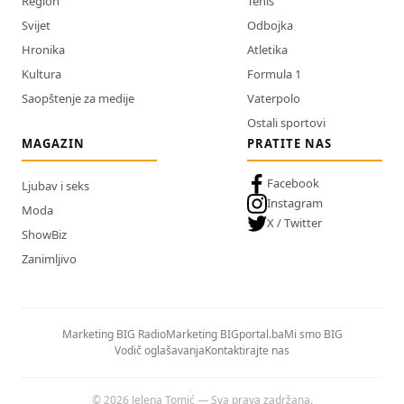
Region
Tenis
Svijet
Odbojka
Hronika
Atletika
Kultura
Formula 1
Saopštenje za medije
Vaterpolo
Ostali sportovi
MAGAZIN
PRATITE NAS
Facebook
Ljubav i seks
Instagram
Moda
X / Twitter
ShowBiz
Zanimljivo
Marketing BIG Radio
Marketing BIGportal.ba
Mi smo BIG
Vodič oglašavanja
Kontaktirajte nas
© 2026 Jelena Tomić — Sva prava zadržana.