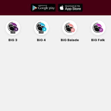
Skip
to
content
BiG 3
BiG 4
BiG Balade
BiG Folk