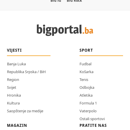
BiG iG
BiG Rock
VIJESTI
SPORT
Banja Luka
Fudbal
Republika Srpska / BiH
Košarka
Region
Tenis
Svijet
Odbojka
Hronika
Atletika
Kultura
Formula 1
Saopštenje za medije
Vaterpolo
Ostali sportovi
MAGAZIN
PRATITE NAS