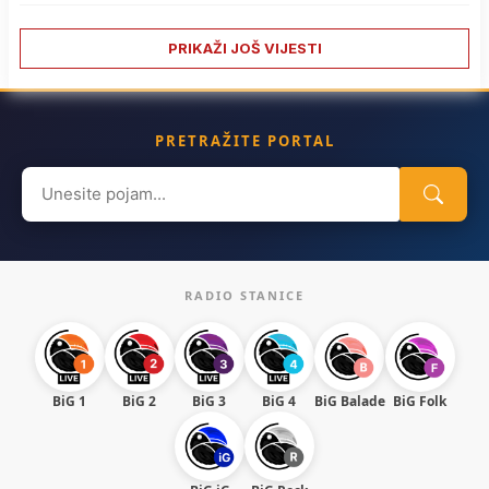
PRIKAŽI JOŠ VIJESTI
PRETRAŽITE PORTAL
Search
for:
RADIO STANICE
BiG 1
BiG 2
BiG 3
BiG 4
BiG Balade
BiG Folk