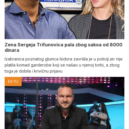
Zena Sergeja Trifunovica pala zbog sakoa od 8000
dinara
Izabranica poznatog glumca Isidora završila je u policiji jer nije
platila komad garderobe koji se našao u njenoj torbi, a zbog
toga je dobila i krivičnu prijavu
EX YU