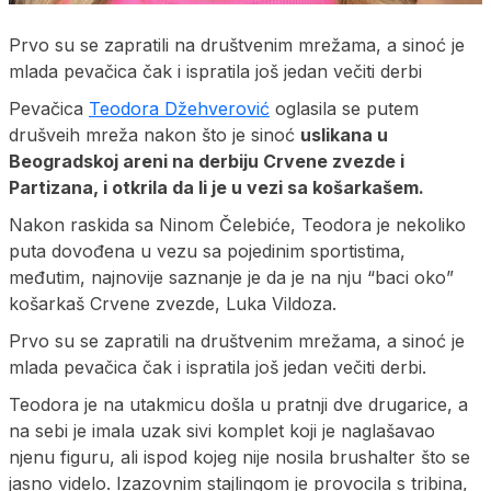
Prvo su se zapratili na društvenim mrežama, a sinoć je
mlada pevačica čak i ispratila još jedan večiti derbi
Pevačica
Teodora Džehverović
oglasila se putem
drušveih mreža nakon što je sinoć
uslikana u
Beogradskoj areni na derbiju Crvene zvezde i
Partizana, i otkrila da li je u vezi sa košarkašem.
Nakon raskida sa Ninom Čelebiće, Teodora je nekoliko
puta dovođena u vezu sa pojedinim sportistima,
međutim, najnovije saznanje je da je na nju “baci oko”
košarkaš Crvene zvezde, Luka Vildoza.
Prvo su se zapratili na društvenim mrežama, a sinoć je
mlada pevačica čak i ispratila još jedan večiti derbi.
Teodora je na utakmicu došla u pratnji dve drugarice, a
na sebi je imala uzak sivi komplet koji je naglašavao
njenu figuru, ali ispod kojeg nije nosila brushalter što se
jasno videlo. Izazovnim stajlingom je provocila s tribina,