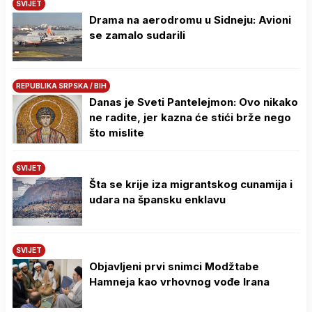
SVIJET
Drama na aerodromu u Sidneju: Avioni
se zamalo sudarili
REPUBLIKA SRPSKA / BIH
Danas je Sveti Pantelejmon: Ovo nikako
ne radite, jer kazna će stići brže nego
što mislite
SVIJET
Šta se krije iza migrantskog cunamija i
udara na špansku enklavu
SVIJET
Objavljeni prvi snimci Modžtabe
Hamneja kao vrhovnog vođe Irana