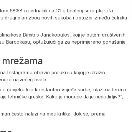
m 68:58 i izjednačili na 1:1 u finalnoj seriji plej-ofa
 u drugi plan zbog novih sukoba i optužbi između čelnika
tinaikosa Dimitris Janakopulos, koji je putem društvenih
iosu Barcokasu, optužujući ga za neprimjereno ponašanje
m mrežama
na Instagramu objavio poruku u kojoj je izrazio
neru najvećeg rivala.
i o čovjeku koji konstantno vrijeđa sudije, ulazi na teren i
aje tehničke greške. Kako je moguće da je nedodirljiv?”,
man često nalazi na meti kritika, dok se, prema