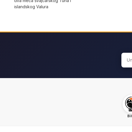
dva meča švajcarskog Tuna i
islandskog Valura
Sear
for:
Bi