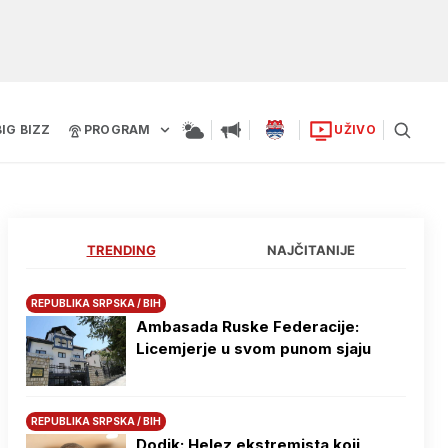
BIG BIZZ
PROGRAM
UŽIVO
TRENDING
NAJČITANIJE
REPUBLIKA SRPSKA / BIH
Ambasada Ruske Federacije:
Licemjerje u svom punom sjaju
REPUBLIKA SRPSKA / BIH
Dodik: Helez ekstremista koji