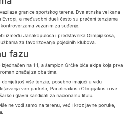
ama
azilaze granice sportskog terena. Dva atinska velikana
u Evropi, a međusobni dueli često su praćeni tenzijama
i kontroverzama vezanim za suđenje.
obi između Janakopulosa i predstavnika Olimpijakosa,
ptužbama za favorizovanje pojedinih klubova.
nu fazu
je izjednačen na 1:1, a šampion Grčke biće ekipa koja prva
ogroman značaj za oba tima.
 donijeti još više tenzija, posebno imajući u vidu
ešavanja van parketa, Panatinaikos i Olimpijakos i ove
ke i glavni kandidati za nacionalnu titulu.
e više ne vodi samo na terenu, već i kroz javne poruke,
a.