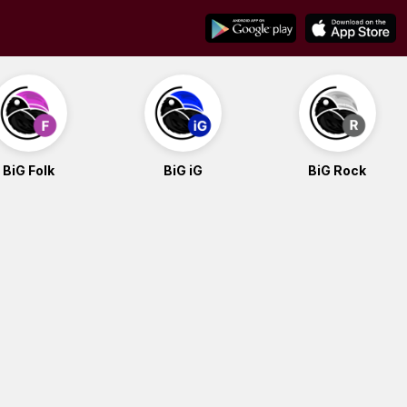
BiG Folk
BiG iG
BiG Rock