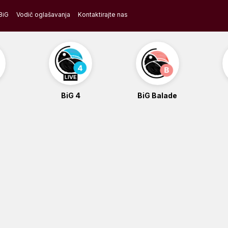
BiG
Vodič oglašavanja
Kontaktirajte nas
BiG 4
BiG Balade