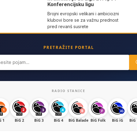
Konferencijsku ligu
Brojni evropski velikani i ambiciozni
klubovi bore se za važnu prednost
pred revanš susrete
PRETRAŽITE PORTAL
ch
RADIO STANICE
G 1
BiG 2
BiG 3
BiG 4
BiG Balade
BiG Folk
BiG iG
BiG