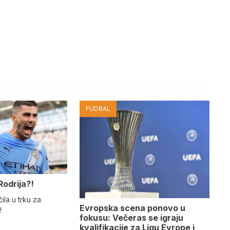
FUDBAL
Rodrija?!
ila u trku za
Evropska scena ponovo u
!
fokusu: Večeras se igraju
kvalifikacije za Ligu Evrope i