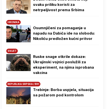
svaku priliku koristi za
netrpeljivost prema Srbima
HRONIKA
Osumnjičeni za pomaganje u
napadu na Dabića ide na slobodu:
Nikoliću predložen kućni pritvor
SVIJET
Ruske snage otkrile dokaze:
Ukrajinski vojnici poslužili za
eksperiment, na njima isprobana
vakcina
REPUBLIKA SRPSKA / BIH
Trebinje: Borba uspjela, situacija
sa požarom pod kontrolom