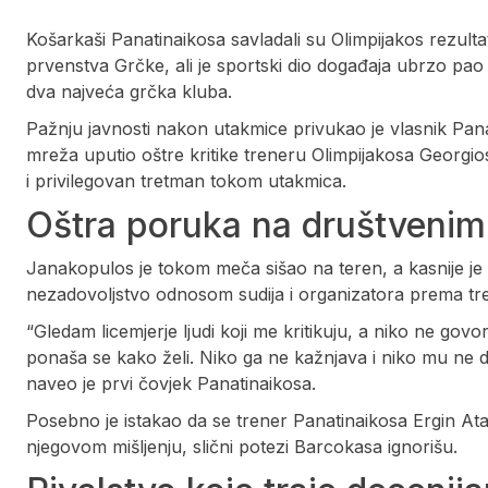
​Košarkaši Panatinaikosa savladali su Olimpijakos rezultato
prvenstva Grčke, ali je sportski dio događaja ubrzo pao
dva najveća grčka kluba.
Pažnju javnosti nakon utakmice privukao je vlasnik Pana
mreža uputio oštre kritike treneru Olimpijakosa Georg
i privilegovan tretman tokom utakmica.
Oštra poruka na društveni
Janakopulos je tokom meča sišao na teren, a kasnije je 
nezadovoljstvo odnosom sudija i organizatora prema tre
“Gledam licemjerje ljudi koji me kritikuju, a niko ne govor
ponaša se kako želi. Niko ga ne kažnjava i niko mu ne d
naveo je prvi čovjek Panatinaikosa.
Posebno je istakao da se trener Panatinaikosa Ergin Ata
njegovom mišljenju, slični potezi Barcokasa ignorišu.