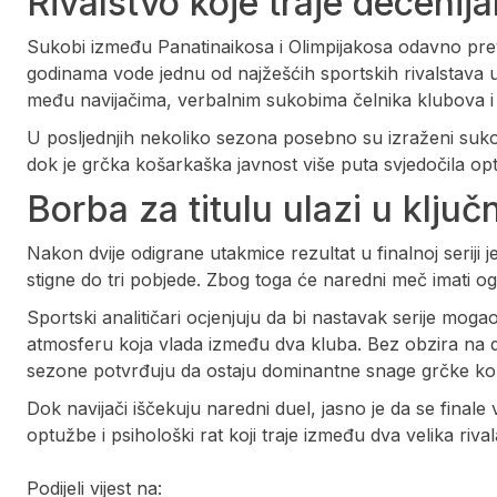
Rivalstvo koje traje decenij
Sukobi između Panatinaikosa i Olimpijakosa odavno prev
godinama vode jednu od najžešćih sportskih rivalstava 
među navijačima, verbalnim sukobima čelnika klubova 
U posljednjih nekoliko sezona posebno su izraženi suk
dok je grčka košarkaška javnost više puta svjedočila o
Borba za titulu ulazi u ključ
Nakon dvije odigrane utakmice rezultat u finalnoj seriji 
stigne do tri pobjede. Zbog toga će naredni meč imati 
Sportski analitičari ocjenjuju da bi nastavak serije mogao
atmosferu koja vlada između dva kluba. Bez obzira na d
sezone potvrđuju da ostaju dominantne snage grčke košar
Dok navijači iščekuju naredni duel, jasno je da se final
optužbe i psihološki rat koji traje između dva velika rival
Podijeli vijest na: