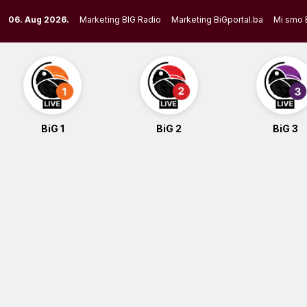
Skip
06. Aug 2026.
Marketing BIG Radio
Marketing BiGportal.ba
Mi smo 
to
content
BiG 1
BiG 2
BiG 3