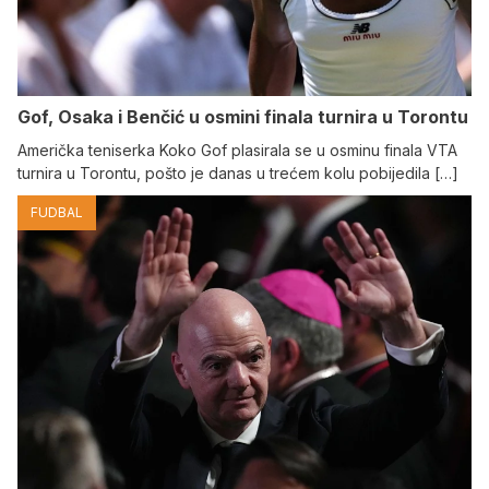
Gof, Osaka i Benčić u osmini finala turnira u Torontu
Američka teniserka Koko Gof plasirala se u osminu finala VTA
turnira u Torontu, pošto je danas u trećem kolu pobijedila […]
FUDBAL