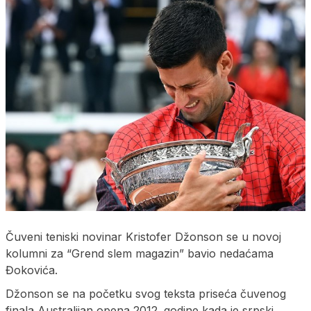
Čuveni teniski novinar Kristofer Džonson se u novoj
kolumni za “Grend slem magazin” bavio nedaćama
Đokovića.
Džonson se na početku svog teksta priseća čuvenog
finala Australijan opena 2012. godine kada je srpski