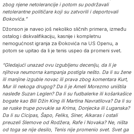
zbog njene netolerancije i potom su podržavali
netolerantne političare koji su zatvorili i deportovali
Đokovića.”
Džonson je naveo još nekoliko sličnih primera, između
ostalog i diskvalifikaciju, kasnije i kompletnu
nemogućnost igranja za Đokovića na US Openu, a
potom se upitao da li je tenis uspeo da promeni svet.
“Gledajući unazad ovu izgubljenu deceniju, da li je
njihova neumorna kampanja postigla nešto. Da li su žene
ili manjine izguble novac ili prava zbog komentara Kurt,
Mur ili nekoga drugog? Da li je Ameli Morezmo uništila
nasleđe Suzan Leglen? Da li su fudbalerke ili košarkašice
bogate kao Bili Džin King ili Martina Navratilova? Da li su
se ruske trupe povukle sa Krima, Donjecka ili Luganska?
Da li su Cicipas, Šapo, Feliks, Siner, Alkaras i ostali
preuzeli Slemove od Rodžera, Rafe i Novaka? Ne, ništa
od toga se nije desilo, Tenis nije promenio svet. Svet ga