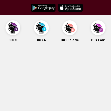
Skip
to
content
BiG 3
BiG 4
BiG Balade
BiG Folk