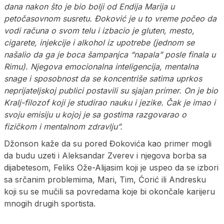
dana nakon što je bio bolji od Endija Marija u
petočasovnom susretu. Đoković je u to vreme počeo da
vodi računa o svom telu i izbacio je gluten, mesto,
cigarete, injekcije i alkohol iz upotrebe (jednom se
našalio da ga je boca šampanjca “napala” posle finala u
Rimu). Njegova emocionalna inteligencija, mentalna
snage i sposobnost da se koncentriše satima uprkos
neprijateljskoj publici postavili su sjajan primer. On je bio
Kralj-filozof koji je studirao nauku i jezike. Čak je imao i
svoju emisiju u kojoj je sa gostima razgovarao o
fizičkom i mentalnom zdravlju”.
Džonson kaže da su pored Đokovića kao primer mogli
da budu uzeti i Aleksandar Zverev i njegova borba sa
dijabetesom, Feliks Ože-Alijasim koji je uspeo da se izbori
sa srčanim problemima, Mari, Tim, Ćorić ili Andresku
koji su se mučili sa povredama koje bi okončale karijeru
mnogih drugih sportista.