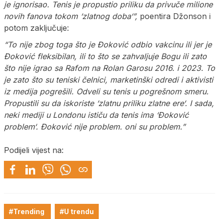
je ignorisao. Tenis je propustio priliku da privuče milione
novih fanova tokom ‘zlatnog doba‘”,
poentira Džonson i
potom zaključuje:
“To nije zbog toga što je Đoković odbio vakcinu ili jer je
Đoković fleksibilan, ili to što se zahvaljuje Bogu ili zato
što nije igrao sa Rafom na Rolan Garosu 2016. i 2023. To
je zato što su teniski čelnici, marketinški odredi i aktivisti
iz medija pogrešili. Odveli su tenis u pogrešnom smeru.
Propustili su da iskoriste ‘zlatnu priliku zlatne ere‘. I sada,
neki mediji u Londonu ističu da tenis ima ‘Đoković
problem‘. Đoković nije problem. oni su problem.”
Podijeli vijest na:
#Trending
#U trendu