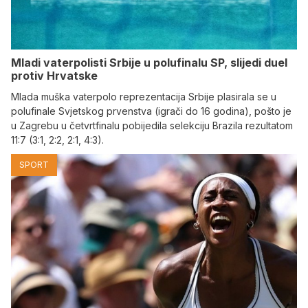
Mladi vaterpolisti Srbije u polufinalu SP, slijedi duel
protiv Hrvatske
Mlada muška vaterpolo reprezentacija Srbije plasirala se u
polufinale Svjetskog prvenstva (igrači do 16 godina), pošto je
u Zagrebu u četvrtfinalu pobijedila selekciju Brazila rezultatom
11:7 (3:1, 2:2, 2:1, 4:3).
SPORT