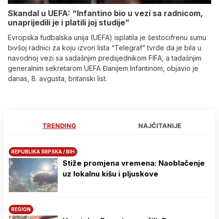
Skandal u UEFA: “Infantino bio u vezi sa radnicom,
unaprijedili je i platili joj studije”
Evropska fudbalska unija (UEFA) isplatila je šestocifrenu sumu
bivšoj radnici za koju izvori lista “Telegraf” tvrde da je bila u
navodnoj vezi sa sadašnjim predsjednikom FIFA, a tadašnjim
generalnim sekretarom UEFA Đanijem Infantinom, objavio je
danas, 8. avgusta, britanski list.
TRENDING
NAJČITANIJE
REPUBLIKA SRPSKA / BIH
Stiže promjena vremena: Naoblačenje
uz lokalnu kišu i pljuskove
REGION