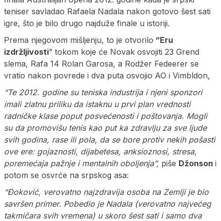
teniser savladao Rafaela Nadala nakon gotovo šest sati
igre, što je bilo drugo najduže finale u istoriji.
Prema njegovom mišljenju, to je otvorilo
“Eru
izdržljivosti
” tokom koje će Novak osvojiti 23 Grend
slema, Rafa 14 Rolan Garosa, a Rodžer Fedeerer se
vratio nakon povrede i dva puta osvojio AO i Vimbldon,
“Te 2012. godine su teniska industrija i njeni sponzori
imali zlatnu priliku da istaknu u prvi plan vrednosti
radničke klase poput posvećenosti i poštovanja. Mogli
su da promovišu tenis kao put ka zdravlju za sve ljude
svih godina, rase ili pola, da se bore protiv nekih pošasti
ove ere: gojaznosti, dijabetesa, anksioznosi, stresa,
poremećaja pažnje i mentalnih oboljenja”,
piše
Džonson
i
potom se osvrće na srpskog asa:
“Đoković, verovatno najzdravija osoba na Zemlji je bio
savršen primer. Pobedio je Nadala (verovatno najvećeg
takmičara svih vremena) u skoro šest sati i samo dva