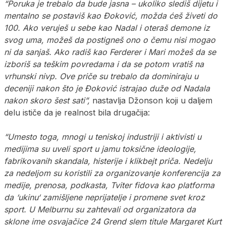
“Poruka je trebalo da bude jasna – ukoliko slediš dijetu i
mentalno se postaviš kao Đoković, možda ćeš živeti do
100. Ako veruješ u sebe kao Nadal i oteraš demone iz
svog uma, možeš da postigneš ono o čemu nisi mogao
ni da sanjaš. Ako radiš kao Ferderer i Mari možeš da se
izboriš sa teškim povredama i da se potom vratiš na
vrhunski nivp. Ove priče su trebalo da dominiraju u
deceniji nakon što je Đoković istrajao duže od Nadala
nakon skoro šest sati”,
nastavlja Džonson koji u daljem
delu ističe da je realnost bila drugačija:
“Umesto toga, mnogi u teniskoj industriji i aktivisti u
medijima su uveli sport u jamu toksične ideologije,
fabrikovanih skandala, histerije i klikbejt priča. Nedelju
za nedeljom su koristili za organizovanje konferencija za
medije, prenosa, podkasta, Tviter fidova kao platforma
da ‘ukinu‘ zamišljene neprijatelje i promene svet kroz
sport. U Melburnu su zahtevali od organizatora da
sklone ime osvajačice 24 Grend slem titule Margaret Kurt