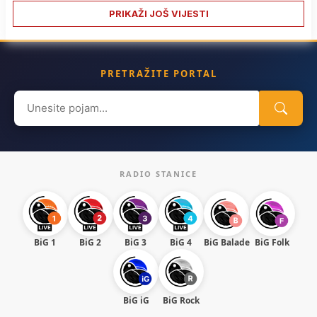
PRIKAŽI JOŠ VIJESTI
PRETRAŽITE PORTAL
Search
for:
RADIO STANICE
BiG 1
BiG 2
BiG 3
BiG 4
BiG Balade
BiG Folk
BiG iG
BiG Rock