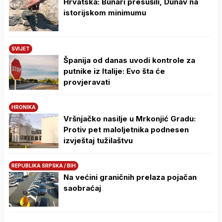
Hrvatska: Bunari presušili, Dunav na
istorijskom minimumu
SVIJET
Španija od danas uvodi kontrole za
putnike iz Italije: Evo šta će
provjeravati
HRONIKA
Vršnjačko nasilje u Mrkonjić Gradu:
Protiv pet maloljetnika podnesen
izvještaj tužilaštvu
REPUBLIKA SRPSKA / BIH
Na većini graničnih prelaza pojačan
saobraćaj