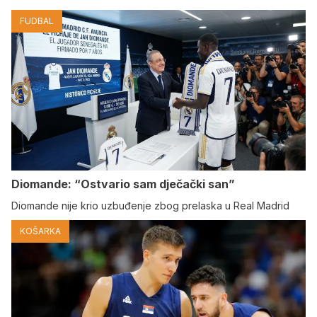
FUDBAL
Diomande: “Ostvario sam dječački san”
Diomande nije krio uzbuđenje zbog prelaska u Real Madrid
KOŠARKA