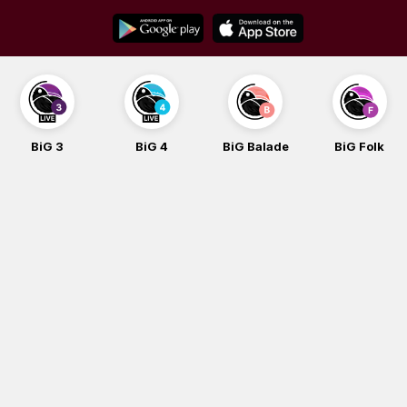
Skip
to
content
BiG 3
BiG 4
BiG Balade
BiG Folk