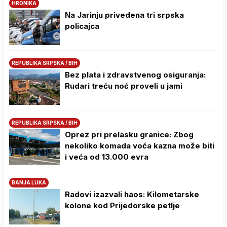
HRONIKA
Na Јarinju privedena tri srpska
policajca
REPUBLIKA SRPSKA / BIH
Bez plata i zdravstvenog osiguranja:
Rudari treću noć proveli u jami
REPUBLIKA SRPSKA / BIH
Oprez pri prelasku granice: Zbog
nekoliko komada voća kazna može biti
i veća od 13.000 evra
BANJA LUKA
Radovi izazvali haos: Kilometarske
kolone kod Prijedorske petlje