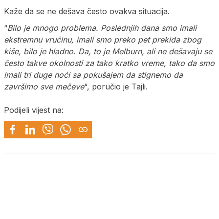
Kaže da se ne dešava često ovakva situacija.
“
Bilo je mnogo problema. Poslednjih dana smo imali
ekstremnu vrućinu, imali smo preko pet prekida zbog
kiše, bilo je hladno. Da, to je Melburn, ali ne dešavaju se
često takve okolnosti za tako kratko vreme, tako da smo
imali tri duge noći sa pokušajem da stignemo da
završimo sve mečeve
“, poručio je Tajli.
Podijeli vijest na: