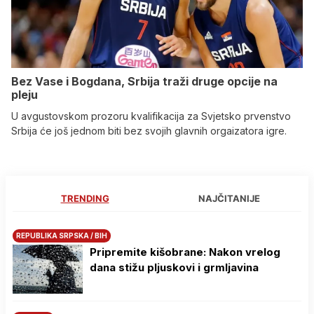
Bez Vase i Bogdana, Srbija traži druge opcije na
pleju
U avgustovskom prozoru kvalifikacija za Svjetsko prvenstvo
Srbija će još jednom biti bez svojih glavnih orgaizatora igre.
TRENDING
NAJČITANIJE
REPUBLIKA SRPSKA / BIH
Pripremite kišobrane: Nakon vrelog
dana stižu pljuskovi i grmljavina