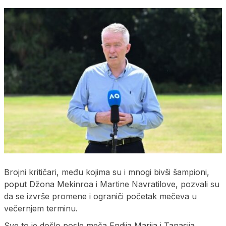
Brojni kritičari, među kojima su i mnogi bivši šampioni,
poput Džona Mekinroa i Martine Navratilove, pozvali su
da se izvrše promene i ograniči početak mečeva u
večernjem terminu.
Sve to je došlo posle meča Endija Marija i Tanasija