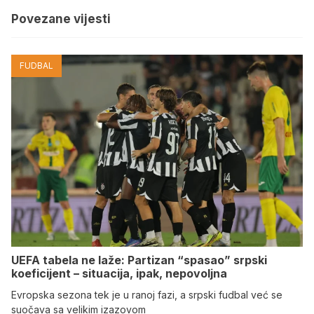
Povezane vijesti
FUDBAL
UEFA tabela ne laže: Partizan “spasao” srpski
koeficijent – situacija, ipak, nepovoljna
Evropska sezona tek je u ranoj fazi, a srpski fudbal već se
suočava sa velikim izazovom