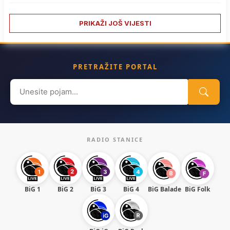
PRIKAŽI JOŠ VIJESTI
PRETRAŽITE PORTAL
Search
for:
RADIO STANICE
BiG 1
BiG 2
BiG 3
BiG 4
BiG Balade
BiG Folk