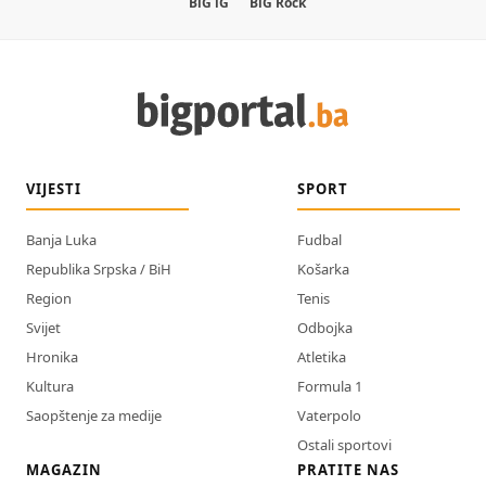
BiG iG
BiG Rock
VIJESTI
SPORT
Banja Luka
Fudbal
Republika Srpska / BiH
Košarka
Region
Tenis
Svijet
Odbojka
Hronika
Atletika
Kultura
Formula 1
Saopštenje za medije
Vaterpolo
Ostali sportovi
MAGAZIN
PRATITE NAS