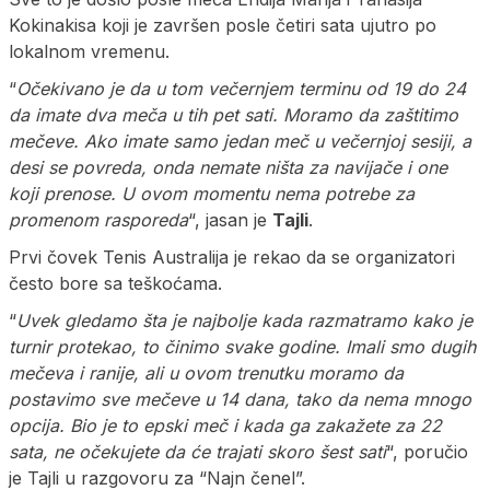
Kokinakisa koji je završen posle četiri sata ujutro po
lokalnom vremenu.
“
Očekivano je da u tom večernjem terminu od 19 do 24
da imate dva meča u tih pet sati. Moramo da zaštitimo
mečeve. Ako imate samo jedan meč u večernjoj sesiji, a
desi se povreda, onda nemate ništa za navijače i one
koji prenose. U ovom momentu nema potrebe za
promenom rasporeda
“, jasan je
Tajli
.
Prvi čovek Tenis Australija je rekao da se organizatori
često bore sa teškoćama.
“
Uvek gledamo šta je najbolje kada razmatramo kako je
turnir protekao, to činimo svake godine. Imali smo dugih
mečeva i ranije, ali u ovom trenutku moramo da
postavimo sve mečeve u 14 dana, tako da nema mnogo
opcija.
Bio je to epski meč i kada ga zakažete za 22
sata, ne očekujete da će trajati skoro šest sati
“, poručio
je Tajli u razgovoru za “Najn čenel”.