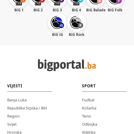
BiG 1
BiG 2
BiG 3
BiG 4
BiG Balade
BiG Folk
BiG iG
BiG Rock
VIJESTI
SPORT
Banja Luka
Fudbal
Republika Srpska / BiH
Košarka
Region
Tenis
Svijet
Odbojka
Hronika
Atletika