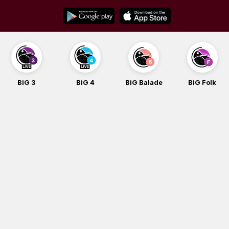
Skip
to
content
BiG 3
BiG 4
BiG Balade
BiG Folk