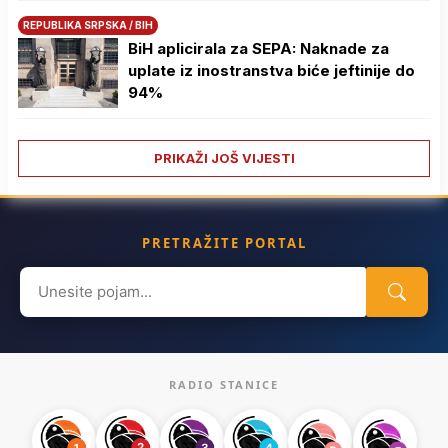
REPUBLIKA SRPSKA / BIH
BiH aplicirala za SEPA: Naknade za
uplate iz inostranstva biće jeftinije do
94%
PRIKAŽI JOŠ VIJESTI
PRETRAŽITE PORTAL
Search
for:
RADIO STANICE