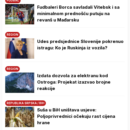
FUDBAL
Fudbaleri Borca savladali Vitebsk i sa
minimalnom prednošću putuju na
revanš u Mađarsku
REGION
Udes predsjednice Slovenije pokrenuo
istragu: Ko je Ruskinja iz vozila?
REGION
Izdata dozvola za elektranu kod
Ostroga: Projekat izazvao brojne
reakcije
REPUBLIKA SRPSKA / BIH
Suša u BiH uništava usjeve:
Poljoprivrednici očekuju rast cijena
hrane