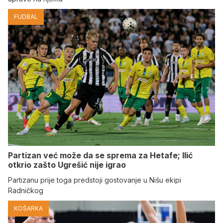
FUDBAL
Partizan već može da se sprema za Hetafe; Ilić
otkrio zašto Ugrešić nije igrao
Partizanu prije toga predstoji gostovanje u Nišu ekipi
Radničkog
KOŠARKA