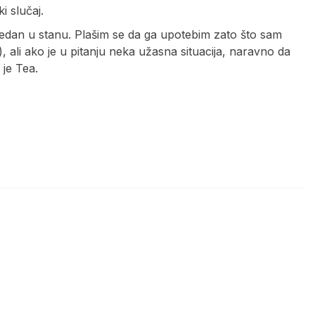
i slučaj.
edan u stanu. Plašim se da ga upotebim zato što sam
 ali ako je u pitanju neka užasna situacija, naravno da
 je Tea.