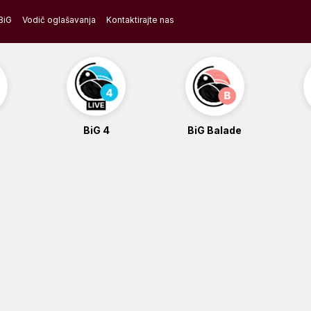
BiG
Vodič oglašavanja
Kontaktirajte nas
BiG 4
BiG Balade