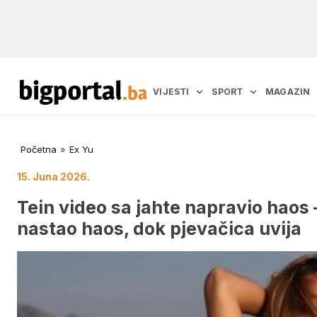
VIJESTI
SPORT
MAGAZIN
Početna
»
Ex Yu
15. Juna 2026.
Tein video sa jahte napravio haos 
nastao haos, dok pjevačica uvija