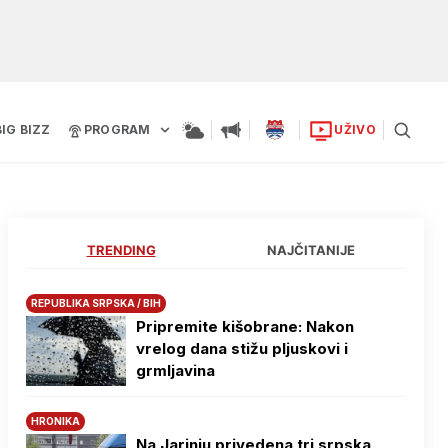
BIG BIZZ
PROGRAM
UŽIVO
TRENDING
NAJČITANIJE
REPUBLIKA SRPSKA / BIH
Pripremite kišobrane: Nakon
vrelog dana stižu pljuskovi i
grmljavina
HRONIKA
Na Јarinju privedena tri srpska