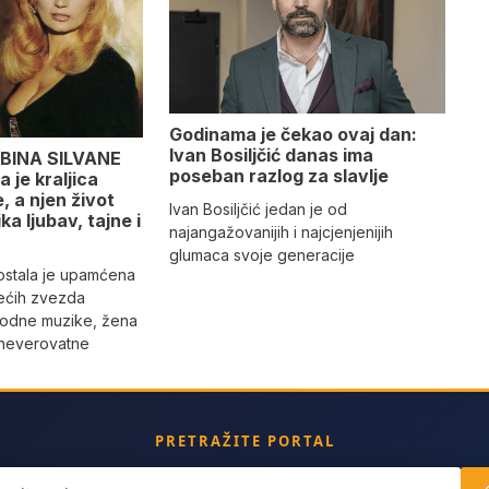
Godinama je čekao ovaj dan:
Ivan Bosiljčić danas ima
BINA SILVANE
poseban razlog za slavlje
 je kraljica
 a njen život
Ivan Bosiljčić jedan je od
ika ljubav, tajne i
najangažovanijih i najcjenjenijih
glumaca svoje generacije
 ostala je upamćena
ećih zvezda
rodne muzike, žena
 neverovatne
PRETRAŽITE PORTAL
ch