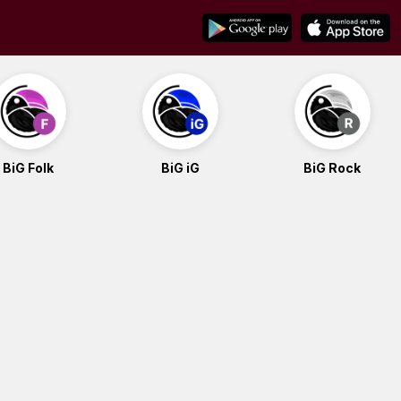
BiG Folk
BiG iG
BiG Rock