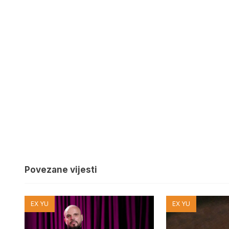
Povezane vijesti
EX YU
EX YU