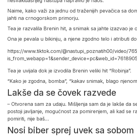
nesvakidašnjeg nastupa napravio je haos.
Naime, kako važi za jednu od traženijih pevačica sa dom
jahti na crnogorskom primorju.
Tea je razvalila Brenin hit, a snimak sa jahte izazvao je 
Ona je pevala u bikiniju, a njene zgodno telo i atributi d
https://www.tiktok.com/@nastupi_poznatih00/video/7
is_from_webapp=1&sender_device=pc&web_id=761890
Tea je uvijala dok je izvodila Brenin veliki hit “Robinja”.
“Kako je zgodna, bomba”, “kakav snimak, blago njenom 
Lakše da se čovek razvede
– Otvorena sam za udaju. Mišljenja sam da je lakše da 
postoji javljanje, mogućnost za pomirenjem, ali kad se r
pomiriti, nije baš…
Nosi biber sprej uvek sa sobom