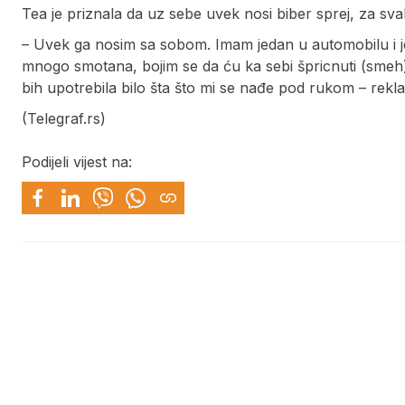
Tea je priznala da uz sebe uvek nosi biber sprej, za svak
– Uvek ga nosim sa sobom. Imam jedan u automobilu i j
mnogo smotana, bojim se da ću ka sebi špricnuti (smeh),
bih upotrebila bilo šta što mi se nađe pod rukom – rekla
(Telegraf.rs)
Podijeli vijest na: