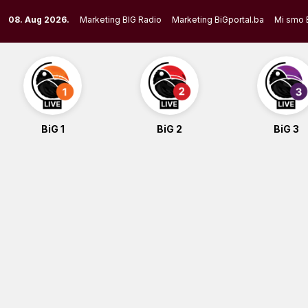
Skip
08. Aug 2026.
Marketing BIG Radio
Marketing BiGportal.ba
Mi smo 
to
content
BiG 1
BiG 2
BiG 3