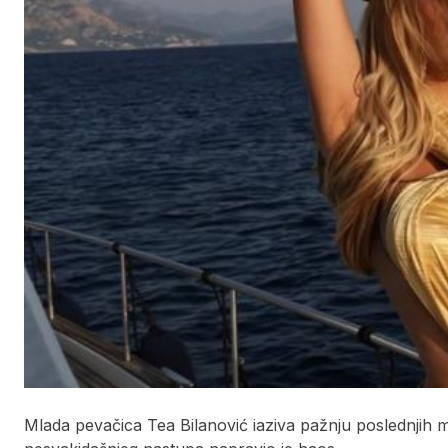
Mlada pevačica Tea Bilanović iaziva pažnju poslednjih m