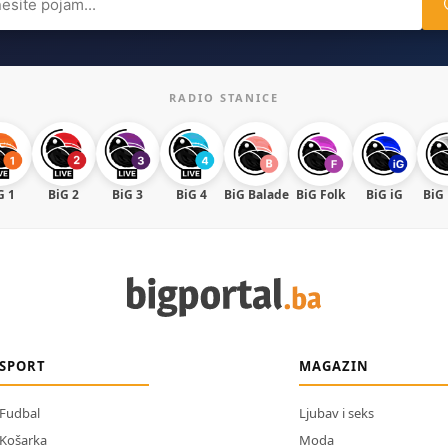
RADIO STANICE
G 1
BiG 2
BiG 3
BiG 4
BiG Balade
BiG Folk
BiG iG
BiG
SPORT
MAGAZIN
Fudbal
Ljubav i seks
Košarka
Moda