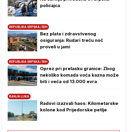
policajca
REPUBLIKA SRPSKA / BIH
Bez plata i zdravstvenog
osiguranja: Rudari treću noć
proveli u jami
REPUBLIKA SRPSKA / BIH
Oprez pri prelasku granice: Zbog
nekoliko komada voća kazna može
biti i veća od 13.000 evra
BANJA LUKA
Radovi izazvali haos: Kilometarske
kolone kod Prijedorske petlje