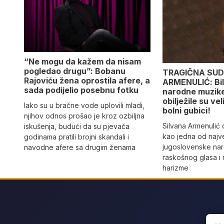
“Ne mogu da kažem da nisam
pogledao drugu”: Bobanu
TRAGIČNA SUD
Rajoviću žena oprostila afere, a
ARMENULIĆ: Bila
sada podijelio posebnu fotku
narodne muzike,
obilježile su vel
Iako su u bračne vode uplovili mladi,
bolni gubici!
njihov odnos prošao je kroz ozbiljna
Silvana Armenulić
iskušenja, budući da su pjevača
kao jedna od najv
godinama pratili brojni skandali i
jugoslovenske na
navodne afere sa drugim ženama
raskošnog glasa i
harizme
Sear