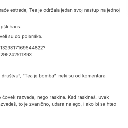
aće estrade, Tea je održala jedan svoj nastup na jednoj
opšti haos.
oveli su do polemike.
651329817169644822?
5295242511893
društvu”, “Tea je bomba”, neki su od komentara.
se čovek razvede, nego raskine. Kad raskineš, uvek
azvedeš, to je zvanično, udara na ego, i ako bi se hteo