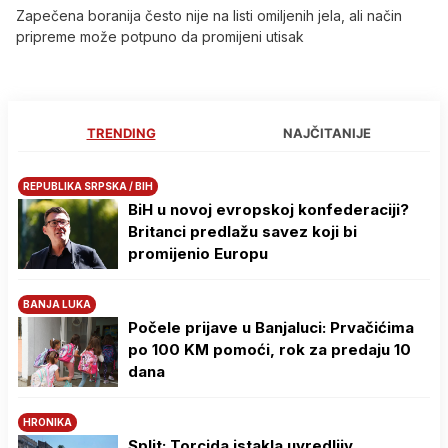
Zapečena boranija često nije na listi omiljenih jela, ali način
pripreme može potpuno da promijeni utisak
TRENDING
NAJČITANIJE
REPUBLIKA SRPSKA / BIH
BiH u novoj evropskoj konfederaciji?
Britanci predlažu savez koji bi
promijenio Europu
BANJA LUKA
Počele prijave u Banjaluci: Prvačićima
po 100 KM pomoći, rok za predaju 10
dana
HRONIKA
Split: Torcida istakla uvredljiv