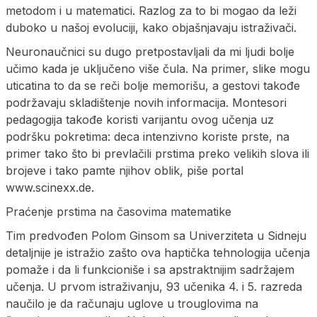
metodom i u matematici. Razlog za to bi mogao da leži
duboko u našoj evoluciji, kako objašnjavaju istraživači.
Neuronaučnici su dugo pretpostavljali da mi ljudi bolje
učimo kada je uključeno više čula. Na primer, slike mogu
uticatina to da se reči bolje memorišu, a gestovi takođe
podržavaju skladištenje novih informacija. Montesori
pedagogija takođe koristi varijantu ovog učenja uz
podršku pokretima: deca intenzivno koriste prste, na
primer tako što bi prevlačili prstima preko velikih slova ili
brojeve i tako pamte njihov oblik, piše portal
www.scinexx.de.
Praćenje prstima na časovima matematike
Tim predvođen Polom Ginsom sa Univerziteta u Sidneju
detaljnije je istražio zašto ova haptička tehnologija učenja
pomaže i da li funkcioniše i sa apstraktnijim sadržajem
učenja. U prvom istraživanju, 93 učenika 4. i 5. razreda
naučilo je da računaju uglove u trouglovima na