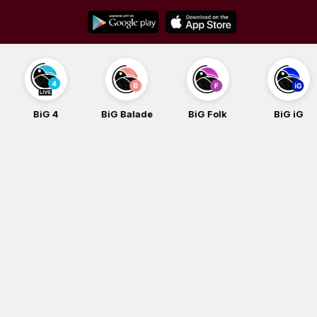
Skip
to
content
BiG 4
BiG Balade
BiG Folk
BiG iG