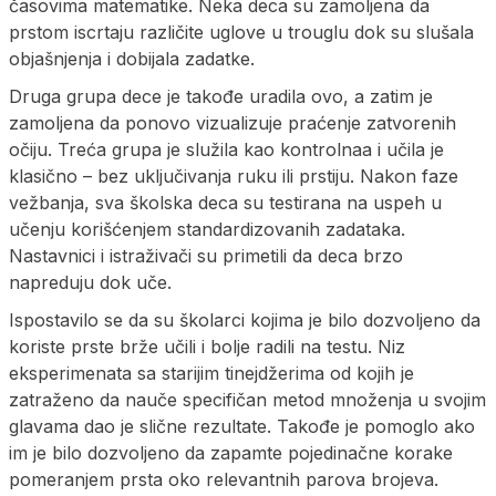
časovima matematike. Neka deca su zamoljena da
prstom iscrtaju različite uglove u trouglu dok su slušala
objašnjenja i dobijala zadatke.
Druga grupa dece je takođe uradila ovo, a zatim je
zamoljena da ponovo vizualizuje praćenje zatvorenih
očiju. Treća grupa je služila kao kontrolnaa i učila je
klasično – bez uključivanja ruku ili prstiju. Nakon faze
vežbanja, sva školska deca su testirana na uspeh u
učenju korišćenjem standardizovanih zadataka.
Nastavnici i istraživači su primetili da deca brzo
napreduju dok uče.
Ispostavilo se da su školarci kojima je bilo dozvoljeno da
koriste prste brže učili i bolje radili na testu. Niz
eksperimenata sa starijim tinejdžerima od kojih je
zatraženo da nauče specifičan metod množenja u svojim
glavama dao je slične rezultate. Takođe je pomoglo ako
im je bilo dozvoljeno da zapamte pojedinačne korake
pomeranjem prsta oko relevantnih parova brojeva.