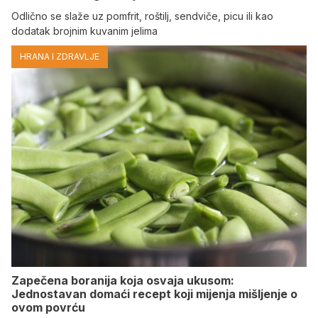
Odlično se slaže uz pomfrit, roštilj, sendviče, picu ili kao
dodatak brojnim kuvanim jelima
HRANA I ZDRAVLJE
Zapečena boranija koja osvaja ukusom:
Jednostavan domaći recept koji mijenja mišljenje o
ovom povrću