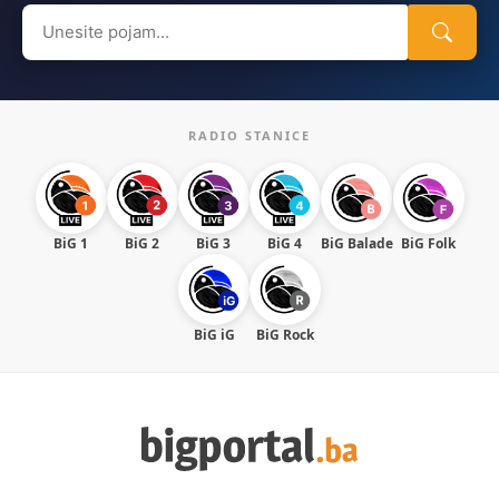
Search
for:
RADIO STANICE
BiG 1
BiG 2
BiG 3
BiG 4
BiG Balade
BiG Folk
BiG iG
BiG Rock