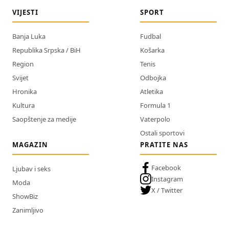
VIJESTI
SPORT
Banja Luka
Fudbal
Republika Srpska / BiH
Košarka
Region
Tenis
Svijet
Odbojka
Hronika
Atletika
Kultura
Formula 1
Saopštenje za medije
Vaterpolo
Ostali sportovi
MAGAZIN
PRATITE NAS
Facebook
Ljubav i seks
Instagram
Moda
X / Twitter
ShowBiz
Zanimljivo