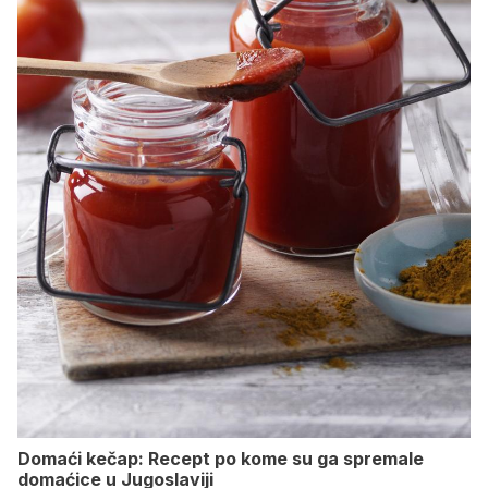
Domaći kečap: Recept po kome su ga spremale
domaćice u Jugoslaviji