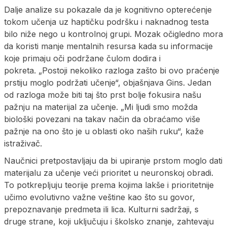
Dalje analize su pokazale da je kognitivno opterećenje
tokom učenja uz haptičku podršku i naknadnog testa
bilo niže nego u kontrolnoj grupi. Mozak očigledno mora
da koristi manje mentalnih resursa kada su informacije
koje primaju oči podržane čulom dodira i
pokreta. „Postoji nekoliko razloga zašto bi ovo praćenje
prstiju moglo podržati učenje“, objašnjava Gins. Jedan
od razloga može biti taj što prst bolje fokusira našu
pažnju na materijal za učenje. „Mi ljudi smo možda
biološki povezani na takav način da obraćamo više
pažnje na ono što je u oblasti oko naših ruku“, kaže
istraživač.
Naučnici pretpostavljaju da bi upiranje prstom moglo dati
materijalu za učenje veći prioritet u neuronskoj obradi.
To potkrepljuju teorije prema kojima lakše i prioritetnije
učimo evolutivno važne veštine kao što su govor,
prepoznavanje predmeta ili lica. Kulturni sadržaji, s
druge strane, koji uključuju i školsko znanje, zahtevaju