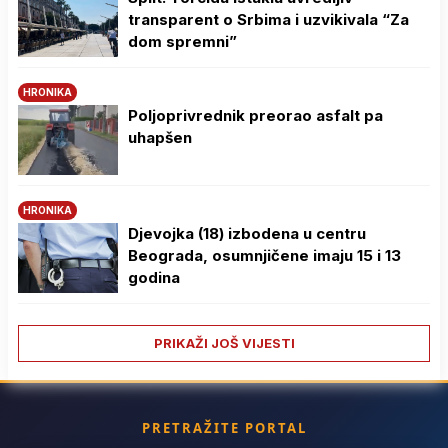
transparent o Srbima i uzvikivala “Za
dom spremni”
HRONIKA
Poljoprivrednik preorao asfalt pa
uhapšen
HRONIKA
Djevojka (18) izbodena u centru
Beograda, osumnjičene imaju 15 i 13
godina
PRIKAŽI JOŠ VIJESTI
PRETRAŽITE PORTAL