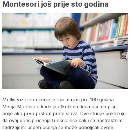
Montesori još prije sto godina
Multisenzorno učenje je opisala još pre 100 godina
Marija Montesori kada je otkrila da deca uče da pišu
bolje ako prvo prstom prate slova. Dve studije pokazuju
da ovaj princip učenja funkcioniše čak i sa apstraktnim
sadržajem: uspeh učenja se može poboljšati ovom