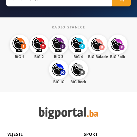
for:
RADIO STANICE
BiG 1
BiG 2
BiG 3
BiG 4
BiG Balade
BiG Folk
BiG iG
BiG Rock
VIJESTI
SPORT