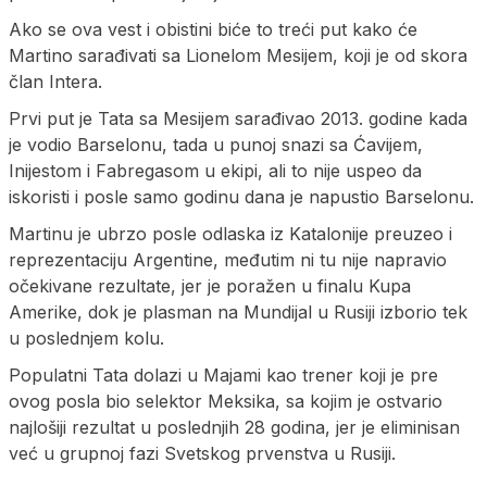
Ako se ova vest i obistini biće to treći put kako će
Martino sarađivati sa Lionelom Mesijem, koji je od skora
član Intera.
Prvi put je Tata sa Mesijem sarađivao 2013. godine kada
je vodio Barselonu, tada u punoj snazi sa Ćavijem,
Inijestom i Fabregasom u ekipi, ali to nije uspeo da
iskoristi i posle samo godinu dana je napustio Barselonu.
Martinu je ubrzo posle odlaska iz Katalonije preuzeo i
reprezentaciju Argentine, međutim ni tu nije napravio
očekivane rezultate, jer je poražen u finalu Kupa
Amerike, dok je plasman na Mundijal u Rusiji izborio tek
u poslednjem kolu.
Populatni Tata dolazi u Majami kao trener koji je pre
ovog posla bio selektor Meksika, sa kojim je ostvario
najlošiji rezultat u poslednjih 28 godina, jer je eliminisan
već u grupnoj fazi Svetskog prvenstva u Rusiji.