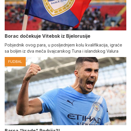
Borac dočekuje Vitebsk iz Bjelorusije
Pobjednik ovog para, u posljednjem kolu kvalifikacija, igraće
sa boljim iz dva meča švajcarskog Tuna i islandskog Valura
FUDBAL
Barsa “krade” Rodrija?!