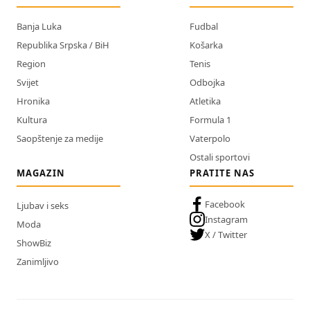
Banja Luka
Fudbal
Republika Srpska / BiH
Košarka
Region
Tenis
Svijet
Odbojka
Hronika
Atletika
Kultura
Formula 1
Saopštenje za medije
Vaterpolo
Ostali sportovi
MAGAZIN
PRATITE NAS
Facebook
Ljubav i seks
Instagram
Moda
X / Twitter
ShowBiz
Zanimljivo