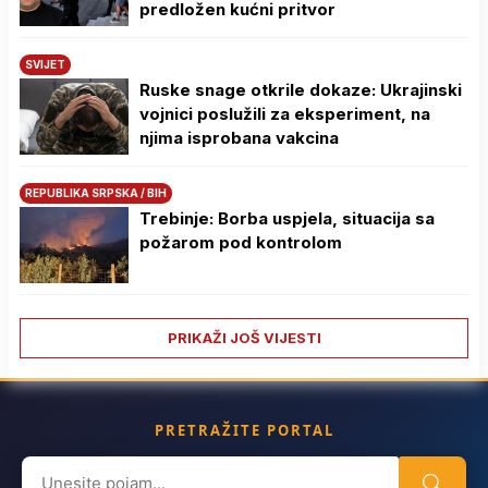
predložen kućni pritvor
SVIJET
Ruske snage otkrile dokaze: Ukrajinski
vojnici poslužili za eksperiment, na
njima isprobana vakcina
REPUBLIKA SRPSKA / BIH
Trebinje: Borba uspjela, situacija sa
požarom pod kontrolom
PRIKAŽI JOŠ VIJESTI
PRETRAŽITE PORTAL
Search