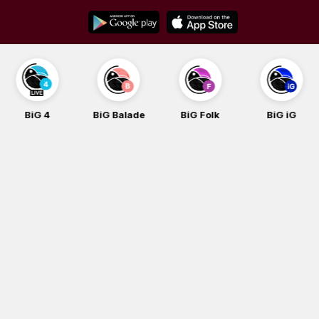
Skip
to
content
BiG 4
BiG Balade
BiG Folk
BiG iG