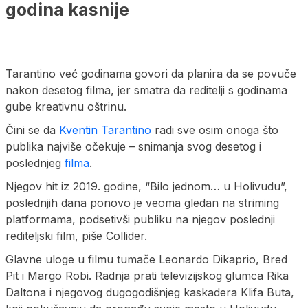
godina kasnije
Tarantino već godinama govori da planira da se povuče
nakon desetog filma, jer smatra da reditelji s godinama
gube kreativnu oštrinu.
Čini se da
Kventin Tarantino
radi sve osim onoga što
publika najviše očekuje – snimanja svog desetog i
poslednjeg
filma
.
Njegov hit iz 2019. godine, “Bilo jednom… u Holivudu”,
poslednjih dana ponovo je veoma gledan na striming
platformama, podsetivši publiku na njegov poslednji
rediteljski film, piše Collider.
Glavne uloge u filmu tumače Leonardo Dikaprio, Bred
Pit i Margo Robi. Radnja prati televizijskog glumca Rika
Daltona i njegovog dugogodišnjeg kaskadera Klifa Buta,