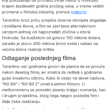
koji pokušavaju da pronađu svoje mesto u Holivudu
krajem šezdesetih godina prošlog veka, u vreme velikih
promena u filmskoj industriji, prenosi
Index.hr.
Tarantino kroz priču prepliće stvarne istorijske događaje
i izmišljene likove, a film se završava alternativnom
verzijom jednog od najpoznatijih zločina u istoriji
Holivuda. Sa budžetom od gotovo 100 miliona dolara,
zaradio je skoro 400 miliona širom sveta i naišao na
veoma dobre reakcije kritike.
Odlaganje poslednjeg filma
Tarantino već godinama govori da planira da se povuče
nakon desetog filma, jer smatra da reditelji s godinama
gube kreativnu oštrinu. Kako bi ostao na devet naslova,
“Kill Bill” i “Kill Bill 2” smatra jednim filmom. U
međuvremenu se posvetio pisanju knjiga i scenarija, kao
i drugim projektima, zbog čega njegov poslednji film i
dalje čeka realizaciju.