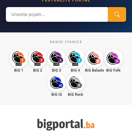
Search
for:
RADIO STANICE
BiG 1
BiG 2
BiG 3
BiG 4
BiG Balade
BiG Folk
BiG iG
BiG Rock