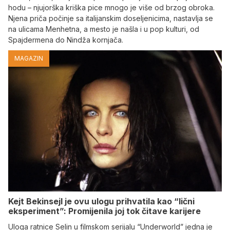
hodu – njujorška kriška pice mnogo je više od brzog obroka.
Njena priča počinje sa italijanskim doseljenicima, nastavlja se
na ulicama Menhetna, a mesto je našla i u pop kulturi, od
Spajdermena do Nindža kornjača.
MAGAZIN
Kejt Bekinsejl je ovu ulogu prihvatila kao “lični
eksperiment”: Promijenila joj tok čitave karijere
Uloga ratnice Selin u filmskom serijalu “Underworld” jedna je