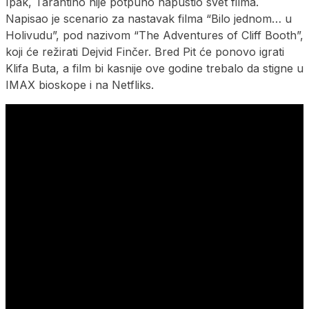
Ipak, Tarantino nije potpuno napustio svet filma.
Napisao je scenario za nastavak filma “Bilo jednom… u
Holivudu”, pod nazivom “The Adventures of Cliff Booth”,
koji će režirati Dejvid Finčer. Bred Pit će ponovo igrati
Klifa Buta, a film bi kasnije ove godine trebalo da stigne u
IMAX bioskope i na Netfliks.