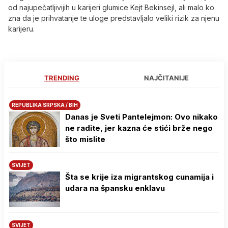
od najupečatljivijih u karijeri glumice Kejt Bekinsejl, ali malo ko
zna da je prihvatanje te uloge predstavljalo veliki rizik za njenu
karijeru.
TRENDING
NAJČITANIJE
REPUBLIKA SRPSKA / BIH
Danas je Sveti Pantelejmon: Ovo nikako
ne radite, jer kazna će stići brže nego
što mislite
SVIJET
Šta se krije iza migrantskog cunamija i
udara na špansku enklavu
SVIJET