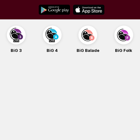
Skip
to
content
3
BiG 4
BiG Balade
BiG Folk
BiG