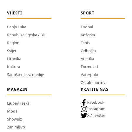
VIJESTI
SPORT
Banja Luka
Fudbal
Republika Srpska / BiH
Košarka
Region
Tenis
Svijet
Odbojka
Hronika
Atletika
Kultura
Formula 1
Saopštenje za medije
Vaterpolo
Ostali sportovi
MAGAZIN
PRATITE NAS
Facebook
Ljubav i seks
Instagram
Moda
X / Twitter
ShowBiz
Zanimljivo