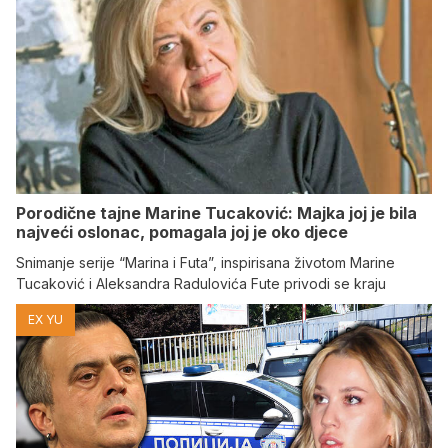
Porodične tajne Marine Tucaković: Majka joj je bila
najveći oslonac, pomagala joj je oko djece
Snimanje serije “Marina i Futa”, inspirisana životom Marine
Tucaković i Aleksandra Radulovića Fute privodi se kraju
EX YU