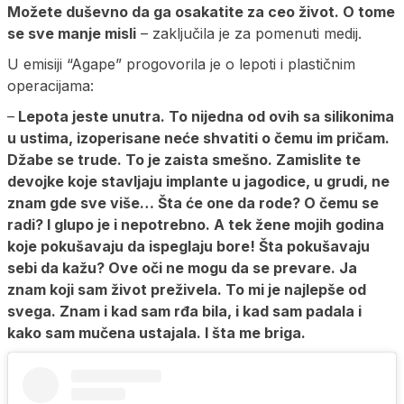
Možete duševno da ga osakatite za ceo život. O tome
se sve manje misli
– zaključila je za pomenuti medij.
U emisiji “Agape” progovorila je o lepoti i plastičnim
operacijama:
–
Lepota jeste unutra. To nijedna od ovih sa silikonima
u ustima, izoperisane neće shvatiti o čemu im pričam.
Džabe se trude. To je zaista smešno. Zamislite te
devojke koje stavljaju implante u jagodice, u grudi, ne
znam gde sve više… Šta će one da rode? O čemu se
radi? I glupo je i nepotrebno. A tek žene mojih godina
koje pokušavaju da ispeglaju bore! Šta pokušavaju
sebi da kažu? Ove oči ne mogu da se prevare. Ja
znam koji sam život preživela. To mi je najlepše od
svega. Znam i kad sam rđa bila, i kad sam padala i
kako sam mučena ustajala. I šta me briga.