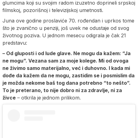
glumcima koji su svojim radom izuzetno doprineli srpskoj
filmskoj, pozorišnoj i televizijskoj umetnosti.
Juna ove godine proslaviće 70. rođendan i uprkos tome
što je zvanično u penziji, još uvek ne odustaje od svog
životnog poziva. U jednom mesecu odigrala je čak 21
predstavu:
– Od gluposti i od lude glave. Ne mogu da kažem: “Ja
ne mogu”. Vezana sam za moje kolege. Mi od ovoga
ne živimo samo materijalno, već i duhovno. I kada mi
dođe da kažem da ne mogu, zastidim se i posmislim da
je možda nekome baš tog dana potrebno “to nešto”.
To je preterano, to nije dobro ni za zdravlje, ni za
živce
– otkrila je jednom prilikom.