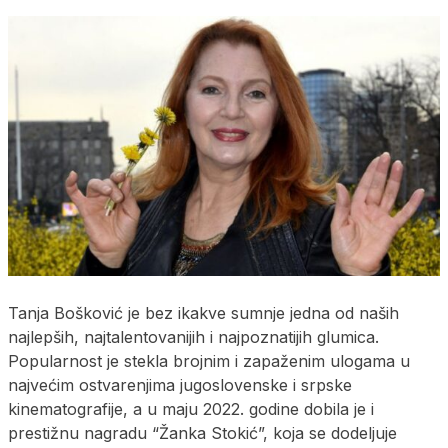
Tanja Bošković je bez ikakve sumnje jedna od naših
najlepših, najtalentovanijih i najpoznatijih glumica.
Popularnost je stekla brojnim i zapaženim ulogama u
najvećim ostvarenjima jugoslovenske i srpske
kinematografije, a u maju 2022. godine dobila je i
prestižnu nagradu “Žanka Stokić”, koja se dodeljuje