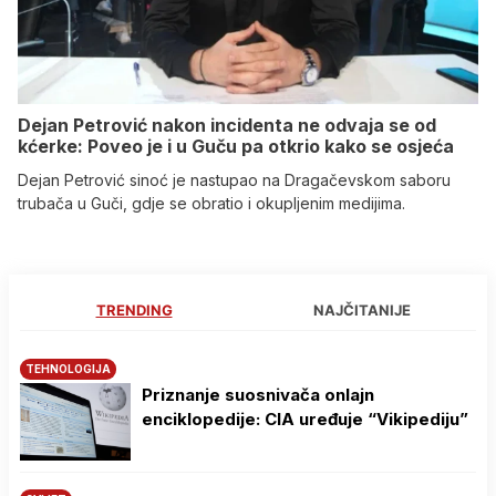
Dejan Petrović nakon incidenta ne odvaja se od
kćerke: Poveo je i u Guču pa otkrio kako se osjeća
Dejan Petrović sinoć je nastupao na Dragačevskom saboru
trubača u Guči, gdje se obratio i okupljenim medijima.
TRENDING
NAJČITANIJE
TEHNOLOGIJA
Priznanje suosnivača onlajn
enciklopedije: CIA uređuje “Vikipediju”