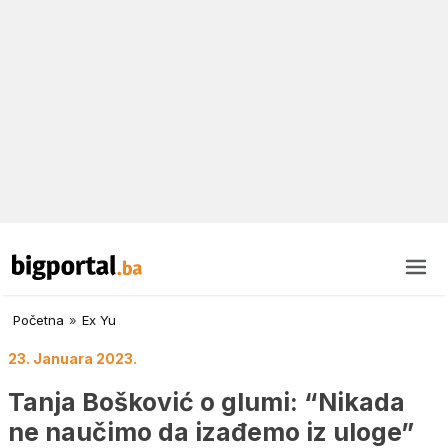
Početna
»
Ex Yu
23. Januara 2023.
Tanja Bošković o glumi: “Nikada
ne naučimo da izađemo iz uloge”