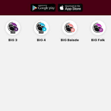
Skip
to
content
BiG 3
BiG 4
BiG Balade
BiG Folk