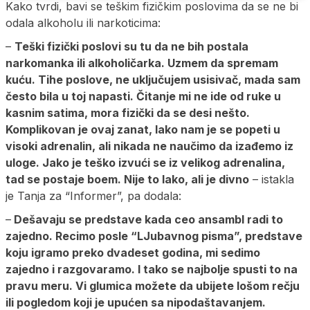
Kako tvrdi, bavi se teškim fizičkim poslovima da se ne bi
odala alkoholu ili narkoticima:
–
Teški fizički poslovi su tu da ne bih postala
narkomanka ili alkoholičarka. Uzmem da spremam
kuću. Tihe poslove, ne uključujem usisivač, mada sam
često bila u toj napasti. Čitanje mi ne ide od ruke u
kasnim satima, mora fizički da se desi nešto.
Komplikovan je ovaj zanat, lako nam je se popeti u
visoki adrenalin, ali nikada ne naučimo da izađemo iz
uloge. Jako je teško izvući se iz velikog adrenalina,
tad se postaje boem. Nije to lako, ali je divno
– istakla
je Tanja za “Informer”, pa dodala:
–
Dešavaju se predstave kada ceo ansambl radi to
zajedno. Recimo posle “LJubavnog pisma”, predstave
koju igramo preko dvadeset godina, mi sedimo
zajedno i razgovaramo. I tako se najbolje spusti to na
pravu meru. Vi glumica možete da ubijete lošom rečju
ili pogledom koji je upućen sa nipodaštavanjem.