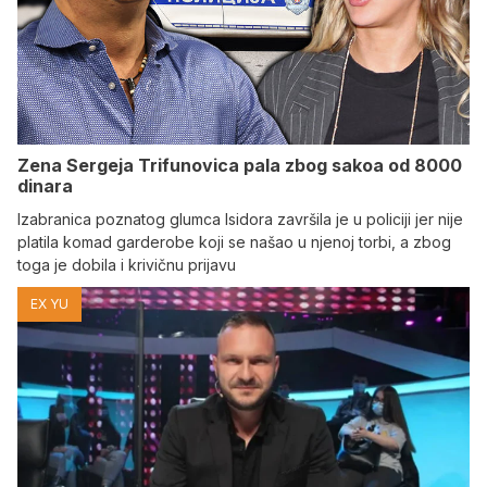
Zena Sergeja Trifunovica pala zbog sakoa od 8000
dinara
Izabranica poznatog glumca Isidora završila je u policiji jer nije
platila komad garderobe koji se našao u njenoj torbi, a zbog
toga je dobila i krivičnu prijavu
EX YU