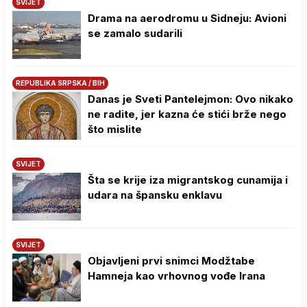
SVIJET
Drama na aerodromu u Sidneju: Avioni
se zamalo sudarili
REPUBLIKA SRPSKA / BIH
Danas je Sveti Pantelejmon: Ovo nikako
ne radite, jer kazna će stići brže nego
što mislite
SVIJET
Šta se krije iza migrantskog cunamija i
udara na špansku enklavu
SVIJET
Objavljeni prvi snimci Modžtabe
Hamneja kao vrhovnog vođe Irana