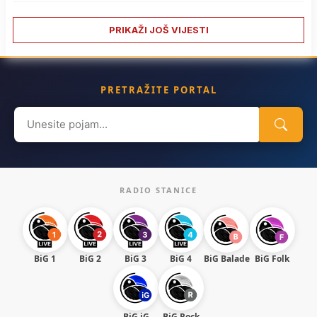
PRIKAŽI JOŠ VIJESTI
PRETRAŽITE PORTAL
Search
for:
RADIO STANICE
BiG 1
BiG 2
BiG 3
BiG 4
BiG Balade
BiG Folk
BiG iG
BiG Rock