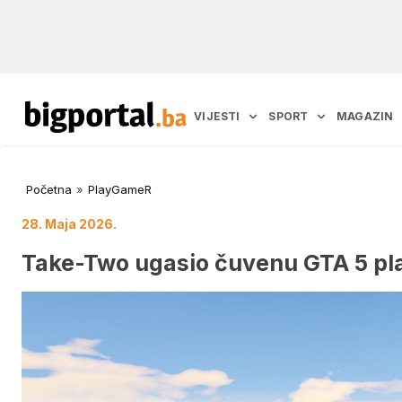
VIJESTI
SPORT
MAGAZIN
Početna
»
PlayGameR
28. Maja 2026.
Take-Two ugasio čuvenu GTA 5 p