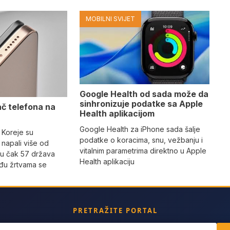
MOBILNI SVIJET
Google Health od sada može da
sinhronizuje podatke sa Apple
ač telefona na
Health aplikacijom
Google Health za iPhone sada šalje
 Koreje su
podatke o koracima, snu, vežbanju i
napali više od
vitalnim parametrima direktno u Apple
 u čak 57 država
Health aplikaciju
eđu žrtvama se
PRETRAŽITE PORTAL
ch