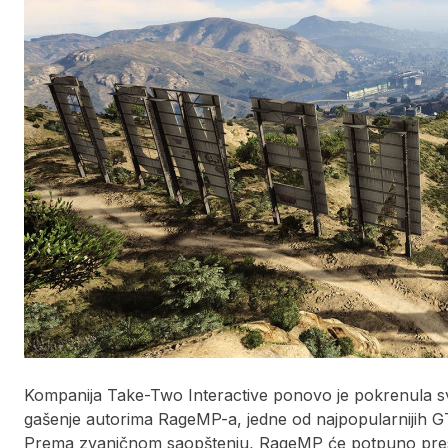
Kompanija Take-Two Interactive ponovo je pokrenula sv
gašenje autorima RageMP-a, jedne od najpopularnijih GTA
Prema zvaničnom saopštenju, RageMP će potpuno presta