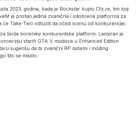
sta 2023. godine, kada je Rockstar kupio Cfx.re, tim koji
veM je postao jedina zvanična i odobrena platforma za
će Take-Two odlučiti da očisti scenu od konkurencije.
za bivše korisnike konkurentske platform. Lansiran je
konverziju starih GTA V modova u Enhanced Edition
taru sugerišu da bi zvanični RP sistemi i moding
o što se mislilo.