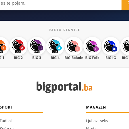
RADIO STANICE
G 1
BiG 2
BiG 3
BiG 4
BiG Balade
BiG Folk
BiG iG
BiG
SPORT
MAGAZIN
Fudbal
Ljubav i seks
Košarka
Moda