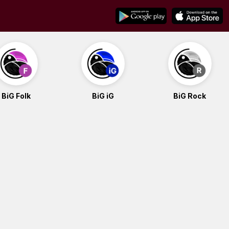
BiG Folk
BiG iG
BiG Rock