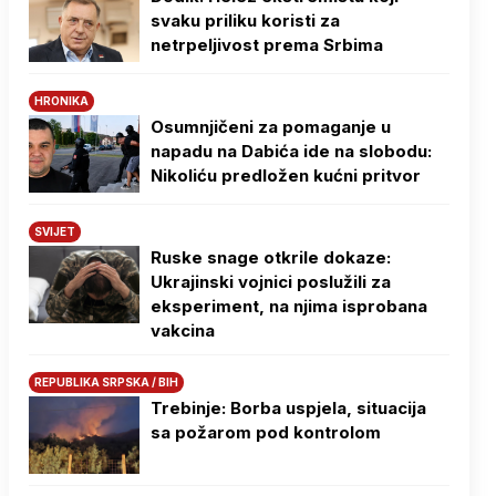
svaku priliku koristi za
netrpeljivost prema Srbima
HRONIKA
Osumnjičeni za pomaganje u
napadu na Dabića ide na slobodu:
Nikoliću predložen kućni pritvor
SVIJET
Ruske snage otkrile dokaze:
Ukrajinski vojnici poslužili za
eksperiment, na njima isprobana
vakcina
REPUBLIKA SRPSKA / BIH
Trebinje: Borba uspjela, situacija
sa požarom pod kontrolom