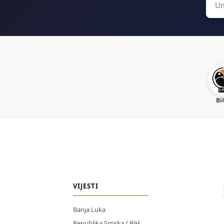
for:
Bi
VIJESTI
Banja Luka
Republika Srpska / BiH