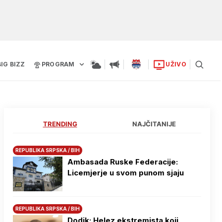
BIG BIZZ
PROGRAM
UŽIVO
TRENDING
NAJČITANIJE
REPUBLIKA SRPSKA / BIH
Ambasada Ruske Federacije:
Licemjerje u svom punom sjaju
REPUBLIKA SRPSKA / BIH
Dodik: Helez ekstremista koji