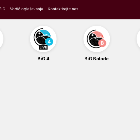
BiG
Vodič oglašavanja
Kontaktirajte nas
BiG 4
BiG Balade