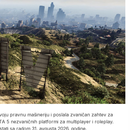
oju pravnu mašineriju i poslala zvaničan zahtev za
 5 nezvaničnih platformi za multiplayer i roleplay.
ti sa radom 31. avgusta 2026. godine.