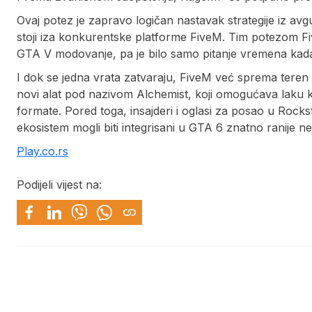
Ovaj potez je zapravo logičan nastavak strategije iz avgu
stoji iza konkurentske platforme FiveM. Tim potezom Fi
GTA V modovanje, pa je bilo samo pitanje vremena kada 
I dok se jedna vrata zatvaraju, FiveM već sprema teren 
novi alat pod nazivom Alchemist, koji omogućava laku 
formate. Pored toga, insajderi i oglasi za posao u Rocks
ekosistem mogli biti integrisani u GTA 6 znatno ranije neg
Play.co.rs
Podijeli vijest na: