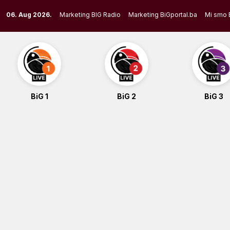
Skip
06. Aug 2026.
Marketing BIG Radio
Marketing BiGportal.ba
Mi smo 
to
content
BiG 1
BiG 2
BiG 3