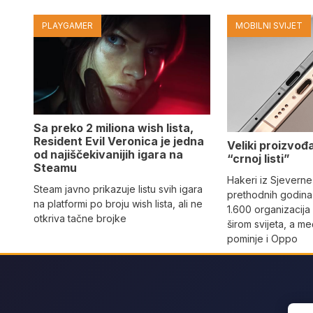
PLAYGAMER
MOBILNI SVIJET
Sa preko 2 miliona wish lista,
Resident Evil Veronica je jedna
Veliki proizvođ
od najiščekivanijih igara na
“crnoj listi”
Steamu
Hakeri iz Sjeverne
Steam javno prikazuje listu svih igara
prethodnih godina 
na platformi po broju wish lista, ali ne
1.600 organizacija
otkriva tačne brojke
širom svijeta, a m
pominje i Oppo
Sear