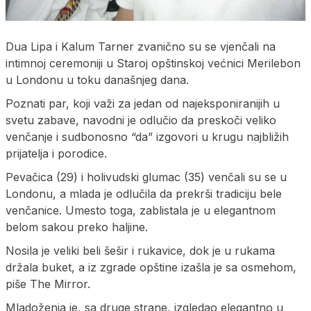
Dua Lipa i Kalum Tarner zvanično su se vjenčali na
intimnoj ceremoniji u Staroj opštinskoj većnici Merilebon
u Londonu u toku današnjeg dana.
Poznati par, koji važi za jedan od najeksponiranijih u
svetu zabave, navodni je odlučio da preskoči veliko
venčanje i sudbonosno “da” izgovori u krugu najbližih
prijatelja i porodice.
Pevačica (29) i holivudski glumac (35) venčali su se u
Londonu, a mlada je odlučila da prekrši tradiciju bele
venčanice. Umesto toga, zablistala je u elegantnom
belom sakou preko haljine.
Nosila je veliki beli šešir i rukavice, dok je u rukama
držala buket, a iz zgrade opštine izašla je sa osmehom,
piše The Mirror.
Mladoženja je, sa druge strane, izgledao elegantno u