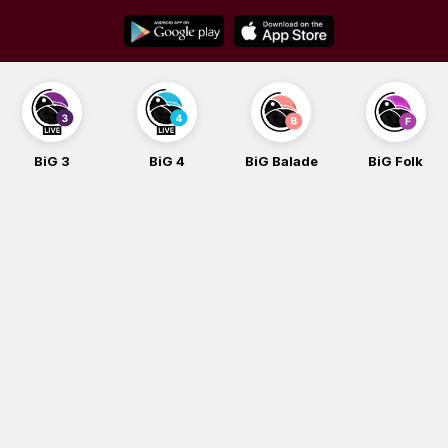
Skip
to
content
BiG 3
BiG 4
BiG Balade
BiG Folk