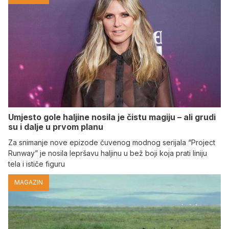
Umjesto gole haljine nosila je čistu magiju – ali grudi
su i dalje u prvom planu
Za snimanje nove epizode čuvenog modnog serijala “Project
Runway” je nosila lepršavu haljinu u bež boji koja prati liniju
tela i ističe figuru
MAGAZIN