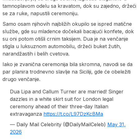
tamnoplavom odelu sa kravatom, dok su zajedno, držeći
se za ruke, napustili ceremoniju.
Samo osam njihovih najbližih okupilo se ispred matične
službe, gde su mladence dočekali bacajući konfete, dok
su oni potom otišli crnim taksijem. Dua je na venčanje
stigla u luksuznom automobilu, držeći buket žutih,
narandžastih i belih cvetova.
Iako je zvanična ceremonija bila skromna, navodi se da
par planira trodnevno slavlje na Siciliji, gde će obeležiti
drugo venčanje.
Dua Lipa and Callum Turner are married! Singer
dazzles in a white skirt suit for London legal
ceremony ahead of their three-day Italian
extravaganza
https://t.co/L97DzKcBMa
— Daily Mail Celebrity (@DailyMailCeleb)
May 31,
2026