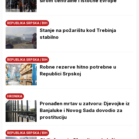
širom centralne i istočne Evrope
REPUBLIKA SRPSKA / BIH
Stanje na požarištu kod Trebinja
stabilno
REPUBLIKA SRPSKA / BIH
Robne rezerve hitno potrebne u
Republici Srpskoj
HRONIKA
Pronađen mrtav u zatvoru: Djevojke iz
Banjaluke i Novog Sada dovodio za
prostituciju
REPUBLIKA SRPSKA / BIH