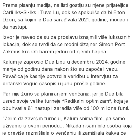
Prema pisanju medija, na listi gostiju su njene prijateljice
Čarli Iks-Si-Iks i Tuvе Lu, dok se spekuliše da bi Elton
Džon, sa kojim je Dua sarađivala 2021. godine, mogao i
da nastupi.
Izvor je naveo da su za proslavu iznajmili više luksuznih
lokacija, dok se tvrdi da će modni dizajner Simon Port
Žakmus kreirati barem jednu od njenih haljina.
Kalum je zaprosio Dua Lipu u decembru 2024. godine,
manje od godinu dana nakon što su započeli vezu.
Pevačica je kasnije potvrdila veridbu u intervjuu za
britanski Vogue časopis u junu prošle godine.
Par nije žurio sa planiranjem venčanja, jer je Dua bila
usred svoje velike turneje “Radikalni optimizam”, koja je
obuhvatila 81 nastup i zaradila više od 100 miliona funti.
“Želim da završim turneju, Kalum snima film, pa samo
uživamo u ovom periodu… Nikada nisam bila osoba koja
je previše razmišljala o venčanju ili zamišljala kakva će