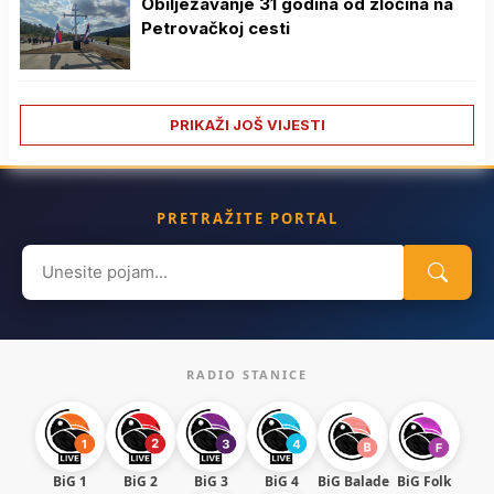
Obilježavanje 31 godina od zločina na
Petrovačkoj cesti
PRIKAŽI JOŠ VIJESTI
PRETRAŽITE PORTAL
Search
for:
RADIO STANICE
BiG 1
BiG 2
BiG 3
BiG 4
BiG Balade
BiG Folk