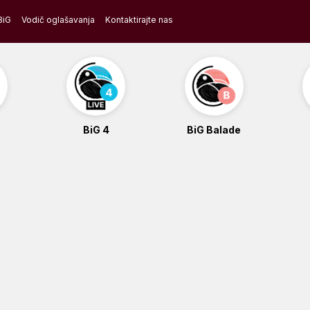
BiG
Vodič oglašavanja
Kontaktirajte nas
BiG 4
BiG Balade