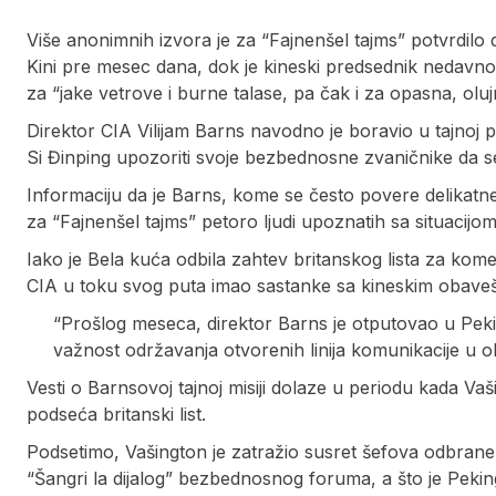
Više anonimnih izvora je za “Fajnenšel tajms” potvrdilo d
Kini pre mesec dana, dok je kineski predsednik nedav
za “jake vetrove i burne talase, pa čak i za opasna, olu
Direktor CIA Vilijam Barns navodno je boravio u tajnoj 
Si Đinping upozoriti svoje bezbednosne zvaničnike da s
Informaciju da je Barns, kome se često povere delikatne 
za “Fajnenšel tajms” petoro ljudi upoznatih sa situacijom
Iako je Bela kuća odbila zahtev britanskog lista za komen
CIA u toku svog puta imao sastanke sa kineskim obaveš
“Prošlog meseca, direktor Barns je otputovao u Peki
važnost održavanja otvorenih linija komunikacije u o
Vesti o Barnsovoj tajnoj misiji dolaze u periodu kada Va
podseća britanski list.
Podsetimo, Vašington je zatražio susret šefova odbrane 
“Šangri la dijalog” bezbednosnog foruma, a što je Pekin