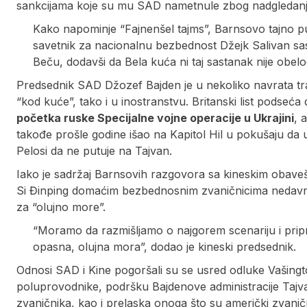
sankcijama koje su mu SAD nametnule zbog nadgledanja
Kako napominje “Fajnenšel tajms”, Barnsovo tajno pu
savetnik za nacionalnu bezbednost Džejk Salivan s
Beču, dodavši da Bela kuća ni taj sastanak nije obel
Predsednik SAD Džozef Bajden je u nekoliko navrata traž
“kod kuće”, tako i u inostranstvu. Britanski list podseća 
početka ruske Specijalne vojne operacije u Ukrajini
, 
takođe prošle godine išao na Kapitol Hil u pokušaju d
Pelosi da ne putuje na Tajvan.
Iako je sadržaj Barnsovih razgovora sa kineskim obavešt
Si Đinping domaćim bezbednosnim zvaničnicima nedavno
za “olujno more”.
“Moramo da razmišljamo o najgorem scenariju i pripr
opasna, olujna mora”, dodao je kineski predsednik.
Odnosi SAD i Kine pogoršali su se usred odluke Vašingto
poluprovodnike, podršku Bajdenove administracije Tajvan
zvaničnika, kao i prelaska onoga što su američki zvanični