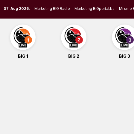
Skip
07. Aug 2026.
Marketing BIG Radio
Marketing BiGportal.ba
Mi smo 
to
content
BiG 1
BiG 2
BiG 3