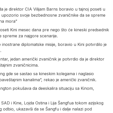
a je direktor CIA Vilijam Barns boravio u tajnoj poseti u
no upozorio svoje bezbednosne zvaničnike da se spreme
jna mora”
poseti Kini mesec dana pre nego što će kineski predsednik
e spreme za najgore scenarije.
inostrane diplomatske misije, boravio u Kini potvrdilo je
.
tar, jedan američki zvaničnik je potvrdio da je direktor
tajnim zvaničnicima.
ng gde se sastao sa kineskim kolegama i naglasio
baveštajnim kanalima”, rekao je američki zvaničnik.
šington pokušava da deeskalira situaciju sa Kinom,
SAD i Kine, Lojda Ostina i Lija Šangfua tokom azijskog
g odbio, ukazavši da se Šangfu i dalje nalazi pod