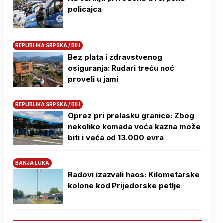
policajca
REPUBLIKA SRPSKA / BIH
Bez plata i zdravstvenog
osiguranja: Rudari treću noć
proveli u jami
REPUBLIKA SRPSKA / BIH
Oprez pri prelasku granice: Zbog
nekoliko komada voća kazna može
biti i veća od 13.000 evra
BANJA LUKA
Radovi izazvali haos: Kilometarske
kolone kod Prijedorske petlje