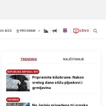
BIG BIZZ
PROGRAM
UŽIVO
TRENDING
NAJČITANIJE
REPUBLIKA SRPSKA / BIH
Pripremite kišobrane: Nakon
vrelog dana stižu pljuskovi i
grmljavina
HRONIKA
Na Јarinju privedena tri srpska