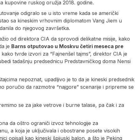
 kupovine ruskog oružja 2018. godine.
tovanje odigralo se u isto vreme kada se američki
astao sa kineskim vrhovnim diplomatom Vang Jiem u
odanila do njegovog završetka.
io od direktora CIA da sprovodi delikatne misije, kako
da je
Barns otputovao u Moskvu četiri meseca pre
a kako tvrde izvori za “Fajnenšel tajms”, direktor CIA je
a ubedi tadašnju predsednicu Predstavničkog doma Nensi
ajcima nepoznat, upadljivo je to da je kineski predsednik
 poručio da razmotre “najgore” scenarije i pripreme se
emimo se za jake vetrove i burne talase, pa čak i za
na da oštro ograniči izvoz tehnologije za
u, a koja je uključivala i obostrane posete visokih
ci opisali kao kineski špijuski balon, a što je Peking