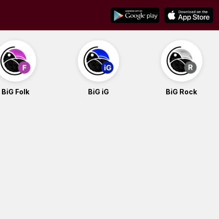
BiG Folk
BiG iG
BiG Rock