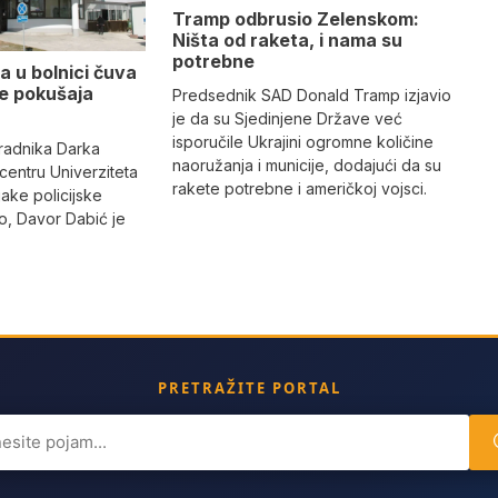
Tramp odbrusio Zelenskom:
Ništa od raketa, i nama su
potrebne
a u bolnici čuva
se pokušaja
Predsednik SAD Donald Tramp izjavio
je da su Sjedinjene Države već
isporučile Ukrajini ogromne količine
radnika Darka
naoružanja i municije, dodajući da su
 centru Univerziteta
rakete potrebne i američkoj vojsci.
jake policijske
, Davor Dabić je
PRETRAŽITE PORTAL
ch