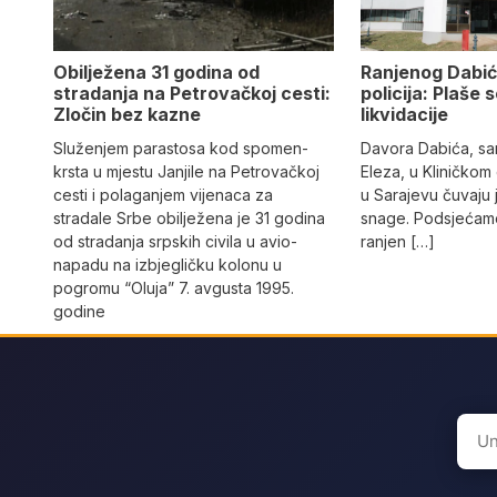
Obilježena 31 godina od
Ranjenog Dabić
stradanja na Petrovačkoj cesti:
policija: Plaše 
Zločin bez kazne
likvidacije
Služenjem parastosa kod spomen-
Davora Dabića, sa
krsta u mjestu Janjile na Petrovačkoj
Eleza, u Kliničkom
cesti i polaganjem vijenaca za
u Sarajevu čuvaju 
stradale Srbe obilježena je 31 godina
snage. Podsjećamo
od stradanja srpskih civila u avio-
ranjen […]
napadu na izbjegličku kolonu u
pogromu “Oluja” 7. avgusta 1995.
godine
Sear
for: