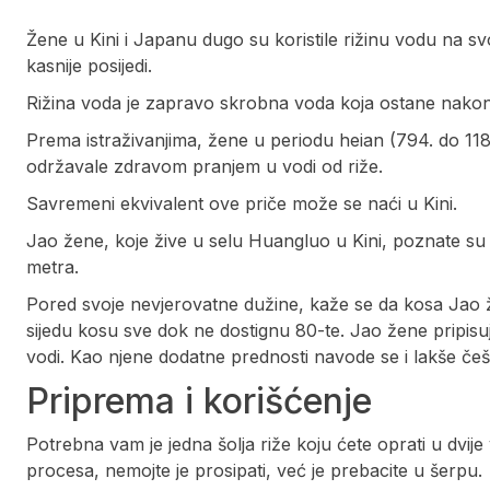
Žene u Kini i Japanu dugo su koristile rižinu vodu na svo
kasnije posijedi.
Rižina voda je zapravo skrobna voda koja ostane nakon št
Prema istraživanjima, žene u periodu heian (794. do 118
održavale zdravom pranjem u vodi od riže.
Savremeni ekvivalent ove priče može se naći u Kini.
Jao žene, koje žive u selu Huangluo u Kini, poznate s
metra.
Pored svoje nevjerovatne dužine, kaže se da kosa Jao ž
sijedu kosu sve dok ne dostignu 80-te. Jao žene pripisuju
vodi. Kao njene dodatne prednosti navode se i lakše češlj
Priprema i korišćenje
Potrebna vam je jedna šolja riže koju ćete oprati u dvije
procesa, nemojte je prosipati, već je prebacite u šerpu.