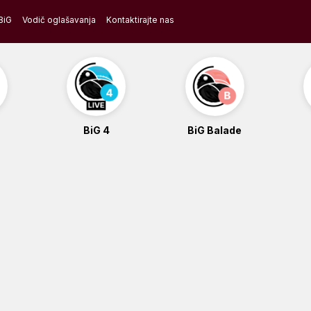
BiG
Vodič oglašavanja
Kontaktirajte nas
BiG 4
BiG Balade