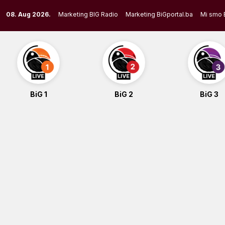
Skip
08. Aug 2026.
Marketing BIG Radio
Marketing BiGportal.ba
Mi smo 
to
content
BiG 1
BiG 2
BiG 3