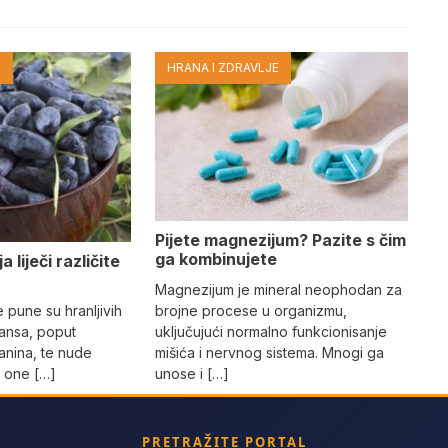
E
HRANA I ZDRAVLJE
Pijete magnezijum? Pazite s čim
ga kombinujete
 liječi različite
Magnezijum je mineral neophodan za
brojne procese u organizmu,
pune su hranljivih
uključujući normalno funkcionisanje
dansa, poput
mišića i nervnog sistema. Mnogi ga
janina, te nude
unose i […]
a one […]
PRETRAŽITE PORTAL