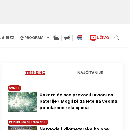
BIG BIZZ
PROGRAM
UŽIVO
TRENDING
NAJČITANIJE
SVIJET
Uskoro će nas prevoziti avioni na
baterije? Mogli bi da lete na veoma
popularnim relacijama
REPUBLIKA SRPSKA / BIH
Nezgode i kilometarske kolone: