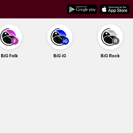
BiG Folk
BiG iG
BiG Rock