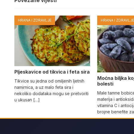
Povezane vijesti
HRANA I ZDRAVLJE
HRANA I ZDRAVLJ
Pljeskavice od tikvica i feta sira
Moćna biljka koja
Tikvice su jedna od omiljenih ljetnih
bolesti
namirnica, a uz malo feta sira i
Male tamne bobice 
nekoliko dodataka mogu se pretvoriti
materija i antioksi
u ukusan […]
vitamina C i antoci
brojne benefite z