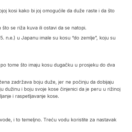
joj kosi kako bi joj omogućile da duže raste i da što
o se riža kuva ili ostavi da se natopi.
5. n.e.) u Japanu imale su kosu “do zemlje”, koju su
u po tome što imaju kosu dugačku u prosjeku do dva
ena zadržava boju duže, jer ne počinju da dobijaju
 dužinu i boju svoje kose činjenici da je peru u rižinoj
anje i raspetljavanje kose.
 vode, i to temeljno. Treću vodu koristite za nastavak