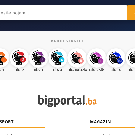
ch
RADIO STANICE
G 1
BiG 2
BiG 3
BiG 4
BiG Balade
BiG Folk
BiG iG
BiG
SPORT
MAGAZIN