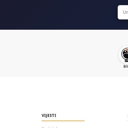
Sear
for:
Bi
VIJESTI