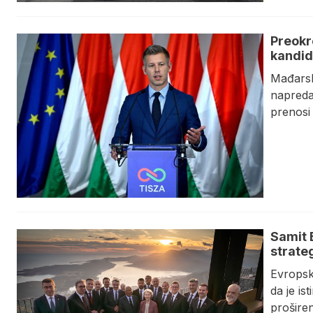
Preokr
kandid
Mađarsk
napreda
prenosi 
Samit 
strate
Evropsk
da je i
proširen