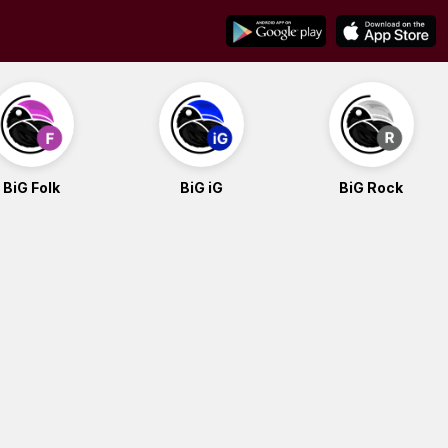
BiG Folk
BiG iG
BiG Rock