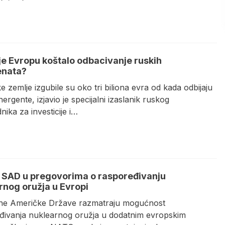
 je Evropu koštalo odbacivanje ruskih
enata?
 zemlje izgubile su oko tri biliona evra od kada odbijaju
ergente, izjavio je specijalni izaslanik ruskog
nika za investicije i…
: SAD u pregovorima o raspoređivanju
rnog oružja u Evropi
jene Američke Države razmatraju mogućnost
đivanja nuklearnog oružja u dodatnim evropskim