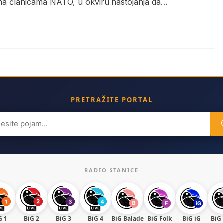
a članicama NATO, u okviru nastojanja da…
PRETRAŽITE PORTAL
ch
RADIO STANICE
G 1
BiG 2
BiG 3
BiG 4
BiG Balade
BiG Folk
BiG iG
BiG