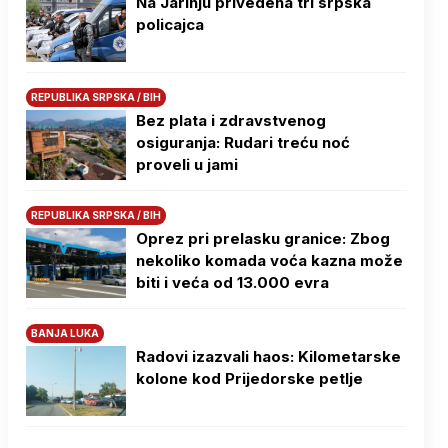
Na Јarinju privedena tri srpska
policajca
REPUBLIKA SRPSKA / BIH
Bez plata i zdravstvenog
osiguranja: Rudari treću noć
proveli u jami
REPUBLIKA SRPSKA / BIH
Oprez pri prelasku granice: Zbog
nekoliko komada voća kazna može
biti i veća od 13.000 evra
BANJA LUKA
Radovi izazvali haos: Kilometarske
kolone kod Prijedorske petlje