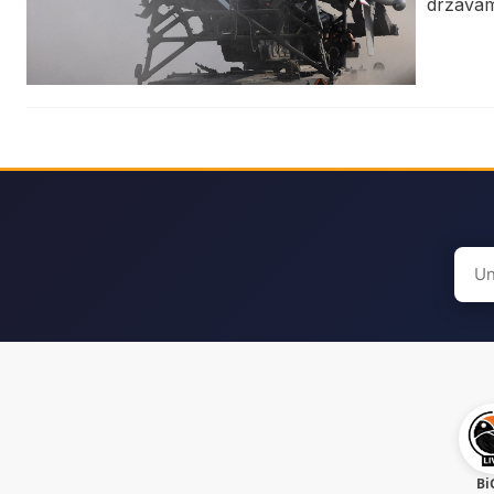
državam
Sear
for:
Bi