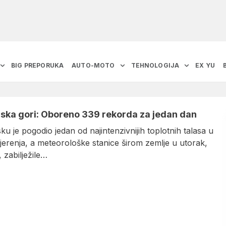
BIG PREPORUKA
AUTO-MOTO
TEHNOLOGIJA
EX YU
ska gori: Oboreno 339 rekorda za jedan dan
u je pogodio jedan od najintenzivnijih toplotnih talasa u
 mjerenja, a meteorološke stanice širom zemlje u utorak,
, zabilježile…