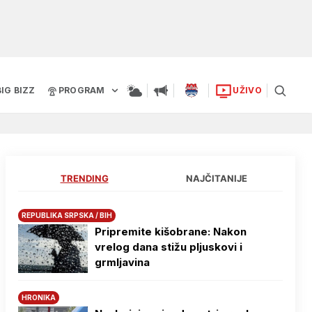
BIG BIZZ
PROGRAM
UŽIVO
TRENDING
NAJČITANIJE
REPUBLIKA SRPSKA / BIH
Pripremite kišobrane: Nakon
vrelog dana stižu pljuskovi i
grmljavina
HRONIKA