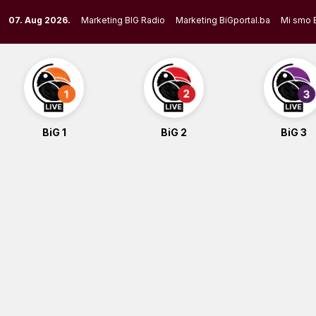
Skip
07. Aug 2026.
Marketing BIG Radio
Marketing BiGportal.ba
Mi smo 
to
content
BiG 1
BiG 2
BiG 3