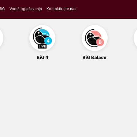
BiG
Vodič oglašavanja
Kontaktirajte nas
BiG 4
BiG Balade