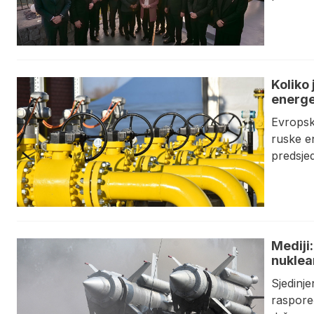
Koliko
energ
Evropske
ruske en
predsjed
Mediji
nuklea
​Sjedin
raspore