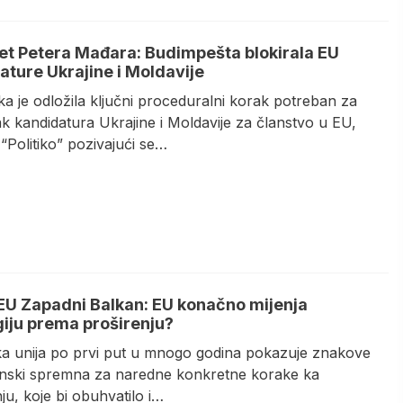
et Petera Mađara: Budimpešta blokirala EU
ature Ukrajine i Moldavije
a je odložila ključni proceduralni korak potreban za
k kandidatura Ukrajine i Moldavije za članstvo u EU,
“Politiko” pozivajući se…
EU Zapadni Balkan: EU konačno mijenja
giju prema proširenju?
a unija po prvi put u mnogo godina pokazuje znakove
stinski spremna za naredne konkretne korake ka
ju, koje bi obuhvatilo i…