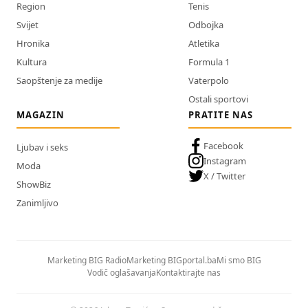
Region
Tenis
Svijet
Odbojka
Hronika
Atletika
Kultura
Formula 1
Saopštenje za medije
Vaterpolo
Ostali sportovi
MAGAZIN
PRATITE NAS
Facebook
Ljubav i seks
Instagram
Moda
X / Twitter
ShowBiz
Zanimljivo
Marketing BIG Radio
Marketing BIGportal.ba
Mi smo BIG
Vodič oglašavanja
Kontaktirajte nas