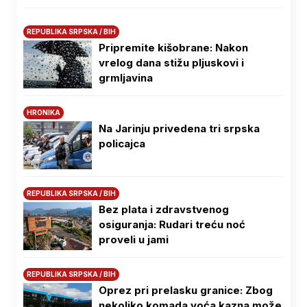
REPUBLIKA SRPSKA / BIH
Pripremite kišobrane: Nakon
vrelog dana stižu pljuskovi i
grmljavina
HRONIKA
Na Јarinju privedena tri srpska
policajca
REPUBLIKA SRPSKA / BIH
Bez plata i zdravstvenog
osiguranja: Rudari treću noć
proveli u jami
REPUBLIKA SRPSKA / BIH
Oprez pri prelasku granice: Zbog
nekoliko komada voća kazna može