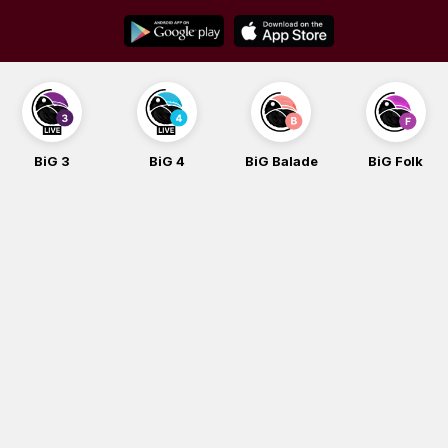
Skip
to
content
BiG 3
BiG 4
BiG Balade
BiG Folk