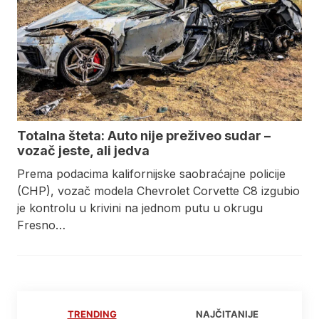
Totalna šteta: Auto nije preživeo sudar –
vozač jeste, ali jedva
Prema podacima kalifornijske saobraćajne policije
(CHP), vozač modela Chevrolet Corvette C8 izgubio
je kontrolu u krivini na jednom putu u okrugu
Fresno…
TRENDING
NAJČITANIJE