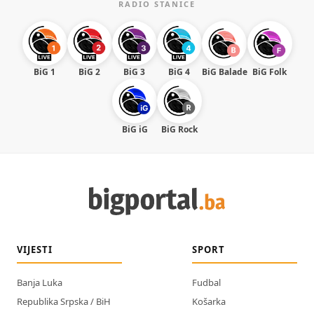
RADIO STANICE
BiG 1
BiG 2
BiG 3
BiG 4
BiG Balade
BiG Folk
BiG iG
BiG Rock
VIJESTI
SPORT
Banja Luka
Fudbal
Republika Srpska / BiH
Košarka