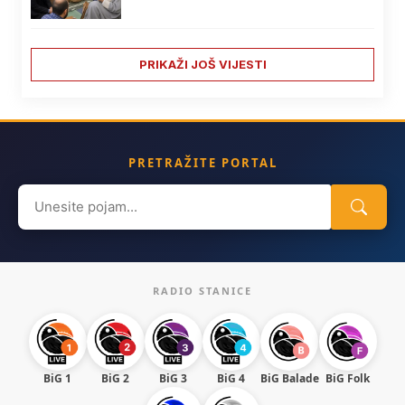
PRIKAŽI JOŠ VIJESTI
PRETRAŽITE PORTAL
Search
for:
RADIO STANICE
BiG 1
BiG 2
BiG 3
BiG 4
BiG Balade
BiG Folk