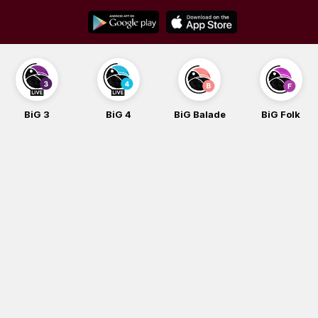
Skip
to
content
BiG 4
BiG Balade
BiG Folk
BiG iG