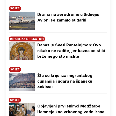
SVIJET
Drama na aerodromu u Sidneju:
Avioni se zamalo sudarili
REPUBLIKA SRPSKA / BIH
Danas je Sveti Pantelejmon: Ovo
nikako ne radite, jer kazna će stići
brže nego što mislite
SVIJET
Šta se krije iza migrantskog
cunamija i udara na špansku
enklavu
SVIJET
Objavljeni prvi snimci Modžtabe
Hamneja kao vrhovnog vođe Irana